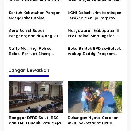
i
Rokok Ilegal, Perkuat
Gelar Konsolidasi Tahunan
p
Sinergi Pengelolaan
Sentuh Kebutuhan Pangan
KONI Bolsel kirim Kontingen
Keuangan Daerah
Masyarakat Bolsel,
Terakhir Menuju Porprov
o
Gubernur YSK Laksanakan
Sulut XII 2025
s
GPM
Guru Bolsel Sabet
Musyawarah Kabupaten II
Penghargaan di Ajang GTK
PBSI Bolsel Siap Digelar,
Sulut 2025, Disdikbud Teken
Bupati Akan Hadiri
Kerja Sama Strategis
Langsung Pembukaan
Caffe Morning, Polres
Buka Bimtek BPD se-Bolsel,
dengan BGTK
Bolsel Perkuat Sinergi
Wabup Deddy: Program
Bersama Insan Pers
Desa Harus Berpihak Pada
Rakyat
Jangan Lewatkan
Banggar DPRD Sulut, BSG
Dukungan Nyata Gerakan
dan TAPD Duduk Satu Meja.
ASRI, Sekretariat DPRD
Bahas Penyertaan Modal
Sulut Gelar “Kurve” di Lajur