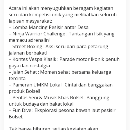
a
Acara ini akan menyuguhkan beragam kegiatan
a
seru dan kompetisi unik yang melibatkan seluruh
n
lapisan masyarakat:
– Lomba Mancing Pesisir antar Desa
– Ninja Warrior Challenge : Tantangan fisik yang
memacu adrenalin!
– Street Boxing : Aksi seru dari para petarung
jalanan berbakat!
– Kontes Vespa Klasik : Parade motor ikonik penuh
gaya dan nostalgia
– Jalan Sehat : Momen sehat bersama keluarga
tercinta
– Pameran UMKM Lokal : Cintai dan banggakan
produk Bolsel!
– Pentas Seni & Musik Khas Bolsel : Panggung
untuk budaya dan bakat lokal
– Fun Dive : Eksplorasi pesona bawah laut pesisir
Bolsel.
Tak hanya hiburan, setiap kegiatan akan