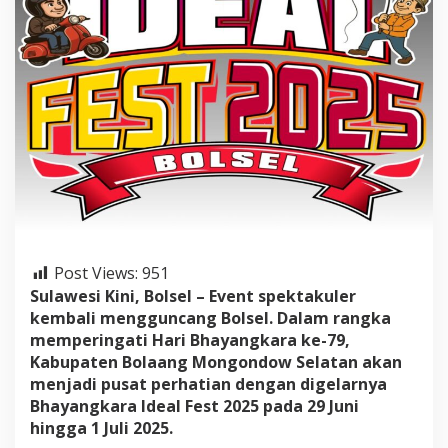
2
0
2
5
S
i
a
p
G
u
n
c
a
n
g
Post Views:
951
B
Sulawesi Kini, Bolsel – Event spektakuler
o
kembali mengguncang Bolsel. Dalam rangka
l
s
memperingati Hari Bhayangkara ke-79,
e
Kabupaten Bolaang Mongondow Selatan akan
l
menjadi pusat perhatian dengan digelarnya
:
Bhayangkara Ideal Fest 2025 pada 29 Juni
3
hingga 1 Juli 2025.
H
a