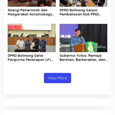
Sinergi Pemerintah dan
DPRD Bolmong Genjot
Masyarakat Kotamobagu
Pembahasan KUA-PPAS
Erat Terjalin di Reses Irene
APBD 2027
Golda Pinontoan
DPRD Bolmong Gelar
Gubernur Yulius: Remaja
Paripurna Penetapan LPJ
Beriman, Berkarakter, dan
APBD tahun 2025
Berkarya Adalah Kekuatan
Sulawesi Utara
View More