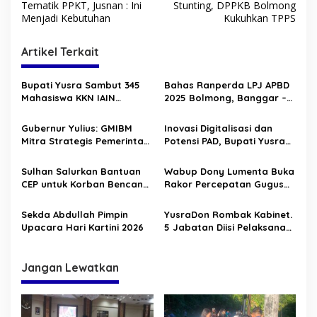
a
Tematik PPKT, Jusnan : Ini
Stunting, DPPKB Bolmong
v
Menjadi Kebutuhan
Kukuhkan TPPS
i
Artikel Terkait
g
a
Bupati Yusra Sambut 345
Bahas Ranperda LPJ APBD
s
Mahasiswa KKN IAIN
2025 Bolmong, Banggar –
Manado
TAPD Duduk Satu Meja
i
Gubernur Yulius: GMIBM
Inovasi Digitalisasi dan
p
Mitra Strategis Pemerintah,
Potensi PAD, Bupati Yusra
Perkuat Pelayanan dan
Buka HLM TP2DD 2026
o
Sinergi Membangun
Sulhan Salurkan Bantuan
Wabup Dony Lumenta Buka
s
Sulawesi Utara
CEP untuk Korban Bencana
Rakor Percepatan Gugus
Alam di Solimandungan
Tugas Reforma Agraria
Sekda Abdullah Pimpin
YusraDon Rombak Kabinet.
Upacara Hari Kartini 2026
5 Jabatan Diisi Pelaksana
Tugas
Jangan Lewatkan