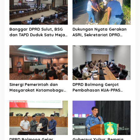
Banggar DPRD Sulut, BSG
Dukungan Nyata Gerakan
dan TAPD Duduk Satu Meja.
ASRI, Sekretariat DPRD
Bahas Penyertaan Modal
Sulut Gelar “Kurve” di Lajur
Rp30 Milyar ke BSG
Jalan Manado – Tomohon
Sinergi Pemerintah dan
DPRD Bolmong Genjot
Masyarakat Kotamobagu
Pembahasan KUA-PPAS
Erat Terjalin di Reses Irene
APBD 2027
Golda Pinontoan
DPRD Bolmong Gelar
Gubernur Yulius: Remaja