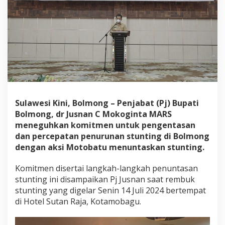
2
0
2
4
,
P
j
J
u
s
n
Sulawesi Kini, Bolmong – Penjabat (Pj) Bupati
a
n
Bolmong, dr Jusnan C Mokoginta MARS
P
meneguhkan komitmen untuk pengentasan
i
dan percepatan penurunan stunting di Bolmong
m
dengan aksi Motobatu menuntaskan stunting.
p
i
n
Komitmen disertai langkah-langkah penuntasan
A
stunting ini disampaikan Pj Jusnan saat rembuk
k
stunting yang digelar Senin 14 Juli 2024 bertempat
s
di Hotel Sutan Raja, Kotamobagu.
i
M
O