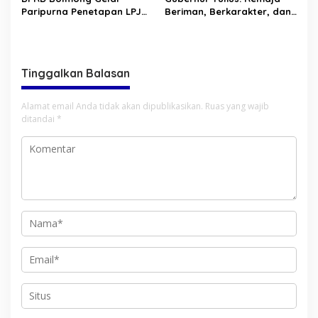
Paripurna Penetapan LPJ
Beriman, Berkarakter, dan
APBD tahun 2025
Berkarya Adalah Kekuatan
Sulawesi Utara
Tinggalkan Balasan
Alamat email Anda tidak akan dipublikasikan.
Ruas yang wajib
ditandai
*