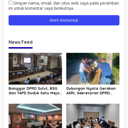
Simpan nama, email, dan situs web saya pada peramban
ini untuk komentar saya berikutnya.
News Feed
Banggar DPRD Sulut, BSG
Dukungan Nyata Gerakan
dan TAPD Duduk Satu Meja.
ASRI, Sekretariat DPRD
Bahas Penyertaan Modal
Sulut Gelar “Kurve” di Lajur
Rp30 Milyar ke BSG
Jalan Manado – Tomohon