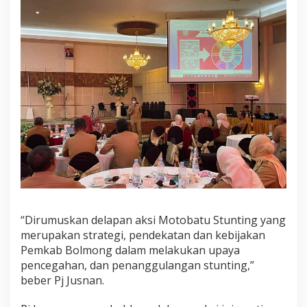
T
O
B
A
T
U
M
e
n
u
n
t
a
s
k
a
n
S
“Dirumuskan delapan aksi Motobatu Stunting yang
t
merupakan strategi, pendekatan dan kebijakan
u
Pemkab Bolmong dalam melakukan upaya
n
pencegahan, dan penanggulangan stunting,”
t
i
beber Pj Jusnan.
n
g