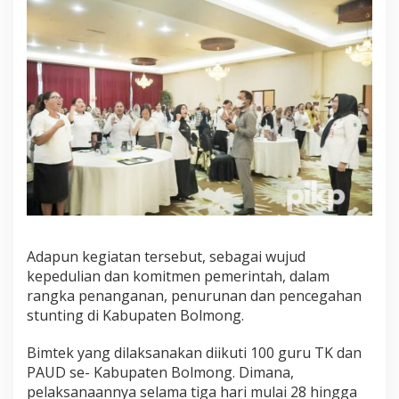
D
i
b
u
k
a
L
a
n
g
s
u
n
g
P
j
Adapun kegiatan tersebut, sebagai wujud
B
kepedulian dan komitmen pemerintah, dalam
u
rangka penanganan, penurunan dan pencegahan
p
stunting di Kabupaten Bolmong.
a
t
i
Bimtek yang dilaksanakan diikuti 100 guru TK dan
d
PAUD se- Kabupaten Bolmong. Dimana,
r
pelaksanaannya selama tiga hari mulai 28 hingga
J