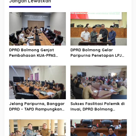
Jangan Lewatkan
DPRD Bolmong Genjot
DPRD Bolmong Gelar
Pembahasan KUA-PPAS
Paripurna Penetapan LPJ
APBD 2027
APBD tahun 2025
Jelang Paripurna, Banggar
Sukses Fasilitasi Polemik di
DPRD – TAPD Rampungkan
Inuai, DPRD Bolmong
Pembahasan LPJ APBD 2025
Segera Terbitkan
Rekomendasi