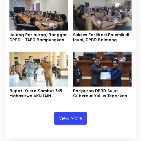
Jelang Paripurna, Banggar
Sukses Fasilitasi Polemik di
DPRD – TAPD Rampungkan
Inuai, DPRD Bolmong
Pembahasan LPJ APBD 2025
Segera Terbitkan
Rekomendasi
Bupati Yusra Sambut 345
Paripurna DPRD Sulut :
Mahasiswa KKN IAIN
Gubernur Yulius Tegaskan
Manado
Komitmen Tata Kelola
Keuangan Transparan dan
Berkelanjutan
View More