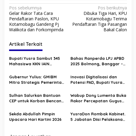
N
Pos sebelumnya
Pos berikutnya
Gelar Rakor Tata Cara
Dibuka Tiga Hari, KPU
a
Pendaftaran Paslon, KPU
Kotamobagu Terima
v
Kotamobagu Gandeng Pj
Pendaftaran Tiga Pasangan
Walikota dan Forkompimda
Bakal Calon
i
g
Artikel Terkait
a
s
Bupati Yusra Sambut 345
Bahas Ranperda LPJ APBD
Mahasiswa KKN IAIN
2025 Bolmong, Banggar –
i
Manado
TAPD Duduk Satu Meja
p
Gubernur Yulius: GMIBM
Inovasi Digitalisasi dan
Mitra Strategis Pemerintah,
Potensi PAD, Bupati Yusra
o
Perkuat Pelayanan dan
Buka HLM TP2DD 2026
s
Sinergi Membangun
Sulhan Salurkan Bantuan
Wabup Dony Lumenta Buka
Sulawesi Utara
CEP untuk Korban Bencana
Rakor Percepatan Gugus
Alam di Solimandungan
Tugas Reforma Agraria
Sekda Abdullah Pimpin
YusraDon Rombak Kabinet.
Upacara Hari Kartini 2026
5 Jabatan Diisi Pelaksana
Tugas