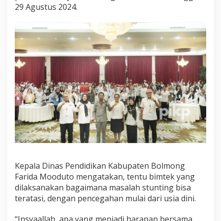
29 Agustus 2024.
u
s
n
a
n
Kepala Dinas Pendidikan Kabupaten Bolmong
Farida Mooduto mengatakan, tentu bimtek yang
dilaksanakan bagaimana masalah stunting bisa
teratasi, dengan pencegahan mulai dari usia dini.
“Insyaallah, apa yang menjadi harapan bersama