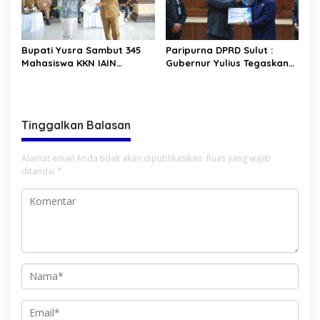
Bupati Yusra Sambut 345
Paripurna DPRD Sulut :
Mahasiswa KKN IAIN
Gubernur Yulius Tegaskan
Manado
Komitmen Tata Kelola
Keuangan Transparan dan
Berkelanjutan
Tinggalkan Balasan
Alamat email Anda tidak akan dipublikasikan.
Ruas yang wajib
ditandai
*