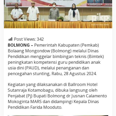
t
e
k
K
o
m
p
e
Post Views:
342
t
e
BOLMONG –
Pemerintah Kabupaten (Pemkab)
n
Bolaang Mongondow (Bolmong) melalui Dinas
s
Pendidikan menggelar bimbingan teknis (Bimtek)
i
peningkatan kompetensi guru pendidikan anak
G
usia dini (PAUD), melalui penanganan dan
u
r
pencegahan stunting, Rabu, 28 Agustus 2024.
u
P
Kegiatan yang dilaksanakan di Ballroom Hotel
A
Sutanraja Kotamobagu, dibuka langsung oleh
U
Penjabat (Pj) Bupati Bolmong dr Jusnan Calamento
D
y
Mokoginta MARS dan didampingi Kepala Dinas
a
Pendidikan Farida Mooduto.
n
g