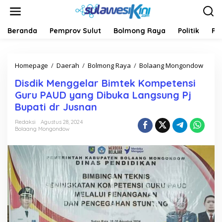
L
e
w
a
Beranda
Pemprov Sulut
Bolmong Raya
Politik
Pe
t
i
k
Homepage
/
Daerah
/
Bolmong Raya
/
Bolaang Mongondow
D
e
i
k
Disdik Menggelar Bimtek Kompetensi
s
o
d
n
Guru PAUD yang Dibuka Langsung Pj
i
t
Bupati dr Jusnan
k
e
M
n
Redaksi
Agustus 28, 2024
e
Bolaang Mongondow
n
g
g
e
l
a
r
B
i
m