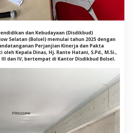
j
a
n
j
i
a
s Pendidikan dan Kebudayaan (Disdikbud)
n
w Selatan (Bolsel) memulai tahun 2025 dengan
K
i
ndatanganan Perjanjian Kinerja dan Pakta
n
i oleh Kepala Dinas, Hj. Rante Hatani, S.Pd., M.Si.,
e
II dan IV, bertempat di Kantor Disdikbud Bolsel.
r
j
a
d
a
n
P
a
k
t
a
I
n
t