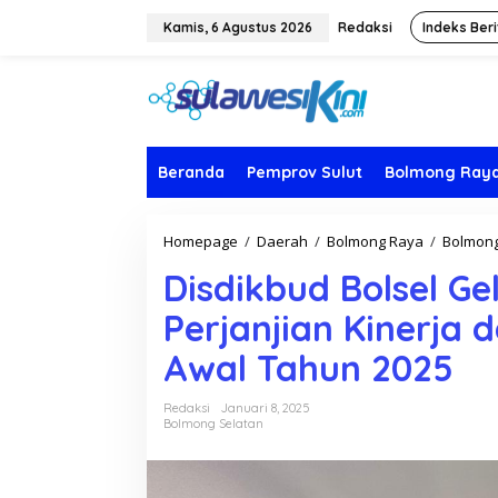
L
e
Kamis, 6 Agustus 2026
Redaksi
Indeks Beri
w
a
t
i
k
e
k
Beranda
Pemprov Sulut
Bolmong Ray
o
n
t
Homepage
/
Daerah
/
Bolmong Raya
/
Bolmong
e
n
Disdikbud Bolsel G
Perjanjian Kinerja d
Awal Tahun 2025
Redaksi
Januari 8, 2025
Bolmong Selatan