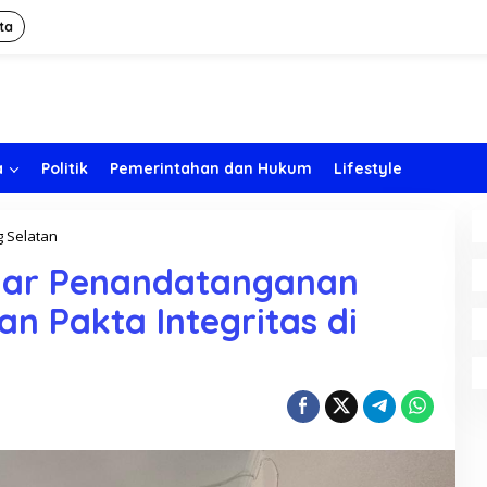
ta
a
Politik
Pemerintahan dan Hukum
Lifestyle
 Selatan
D
i
elar Penandatanganan
s
d
an Pakta Integritas di
i
k
b
u
d
B
o
l
s