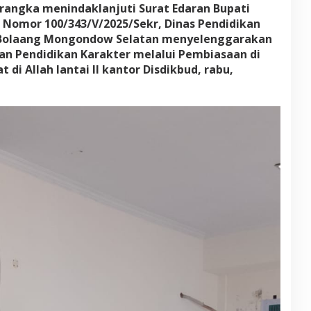
A
m rangka menindaklanjuti Surat Edaran Bupati
I
Nomor 100/343/V/2025/Sekr, Dinas Pendidikan
U
Bolaang Mongondow Selatan menyelenggarakan
n
tan Pendidikan Karakter melalui Pembiasaan di
t
u
di Allah lantai II kantor Disdikbud, rabu,
k
P
e
n
g
u
a
t
a
n
K
a
r
a
k
t
e
r
S