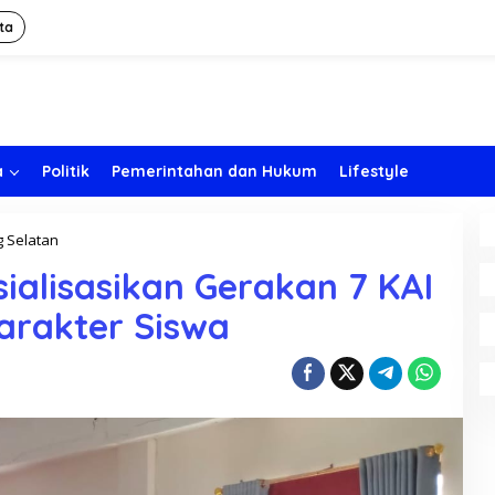
ta
a
Politik
Pemerintahan dan Hukum
Lifestyle
 Selatan
D
i
sialisasikan Gerakan 7 KAI
s
d
arakter Siswa
i
k
b
u
d
B
o
l
s