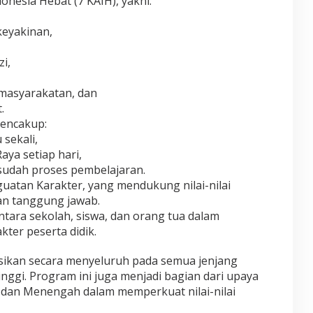
onesia Hebat (7 KAIH), yakni:
keyakinan,
i,
kemasyarakatan, dan
.
mencakup:
sekali,
aya setiap hari,
sudah proses pembelajaran.
guatan Karakter, yang mendukung nilai-nilai
dan tanggung jawab.
tara sekolah, siswa, dan orang tua dalam
er peserta didik.
sikan secara menyeluruh pada semua jenjang
inggi. Program ini juga menjadi bagian dari upaya
 dan Menengah dalam memperkuat nilai-nilai