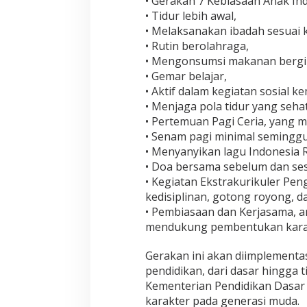
• Gerakan 7 Kebiasaan Anak Ind
• Tidur lebih awal,
• Melaksanakan ibadah sesuai 
• Rutin berolahraga,
• Mengonsumsi makanan bergiz
• Gemar belajar,
• Aktif dalam kegiatan sosial 
• Menjaga pola tidur yang sehat
• Pertemuan Pagi Ceria, yang 
• Senam pagi minimal seminggu 
• Menyanyikan lagu Indonesia R
• Doa bersama sebelum dan se
• Kegiatan Ekstrakurikuler Pen
kedisiplinan, gotong royong, 
• Pembiasaan dan Kerjasama, an
mendukung pembentukan karakt
Gerakan ini akan diimplementa
pendidikan, dari dasar hingga t
Kementerian Pendidikan Dasar
karakter pada generasi muda.