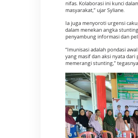
e
nifas. Kolaborasi ini kunci da
r
masyarakat,” ujar Syliane.
g
e
Ia juga menyoroti urgensi caku
r
dalam menekan angka stunting
a
k
penyambung informasi dan pela
“Imunisasi adalah pondasi awa
yang masif dan aksi nyata dari 
memerangi stunting,” tegasnya