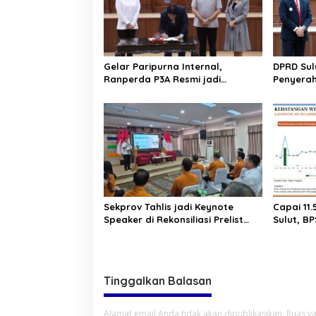
i
p
o
s
Gelar Paripurna Internal,
DPRD Sul
Ranperda P3A Resmi jadi
Penyerah
Ranperda Prakarsa DPRD Sulut
2025. Rai
Sekprov Tahlis jadi Keynote
Capai 11
Speaker di Rekonsiliasi Prelist
Sulut, BP
SBR untuk SE2026
Pariwisat
Persen
Tinggalkan Balasan
Alamat email Anda tidak akan dipublikasikan.
Ruas ya