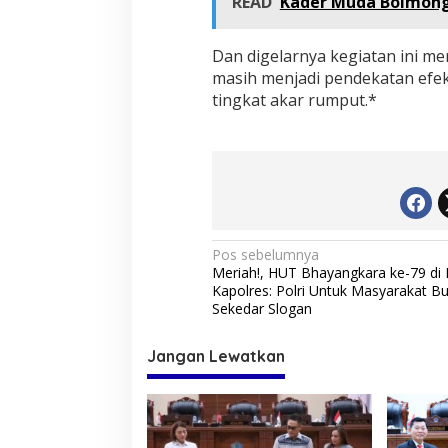
READ
Kader Muda Bolmong i
Dan digelarnya kegiatan ini me
masih menjadi pendekatan efek
tingkat akar rumput.*
N
Pos sebelumnya
Meriah!, HUT Bhayangkara ke-79 di 
a
Kapolres: Polri Untuk Masyarakat B
v
Sekedar Slogan
i
Jangan Lewatkan
g
a
s