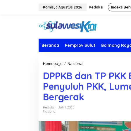
L
e
Kamis, 6 Agustus 2026
Redaksi
Indeks Beri
w
a
t
i
k
e
k
Beranda
Pemprov Sulut
Bolmong Ray
o
n
t
Homepage
/
Nasional
D
e
P
n
DPPKB dan TP PKK 
P
K
Penyuluh PKK, Lume
B
d
Bergerak
a
n
T
Redaksi
Juli 1, 2025
P
Nasional
P
K
K