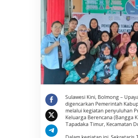
B
o
l
m
o
n
g
P
e
r
k
u
a
t
P
e
r
a
Sulawesi Kini, Bolmong – Upay
n
digencarkan Pemerintah Kabu
P
melalui kegiatan penyuluhan
e
Keluarga Berencana (Bangga Ken
n
y
Tapadaka Timur, Kecamatan D
u
l
Dalam kegiatan ini, Sekretari