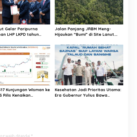
ut Gelar Paripurna
Jalan Panjang JRBM Meng-
an LHP LKPD tahun
Hijaukan “Bumi” di Site Lanut.
h WTP ke-12 kalinya
Jadi Wilayah “Tarki” hingga Aksi
Ilegal Mining
.517 Kunjungan Wisman ke
Kesehatan Jadi Prioritas Utama:
S Rilis Kenaikan
Era Gubernur Yulius Bawa
a Sulut Capai 25,31
Layanan Medis Modern Hingga
ke Pelosok Sulut
ng wajib ditandai
*