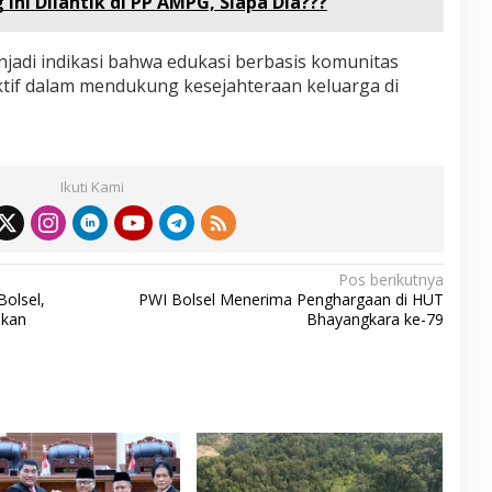
ni Dilantik di PP AMPG, Siapa Dia???
njadi indikasi bahwa edukasi berbasis komunitas
tif dalam mendukung kesejahteraan keluarga di
Ikuti Kami
Pos berikutnya
Bolsel,
PWI Bolsel Menerima Penghargaan di HUT
ukan
Bhayangkara ke-79