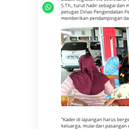
u
S.Th., turut hadir sebagai dan
h
petugas Dinas Pengendalian P
P
K
memberikan pendampingan dan
K
,
L
u
m
e
n
t
a
:
K
a
d
e
r
H
a
r
u
“Kader di lapangan harus ber
s
keluarga, mulai dari pasangan u
B