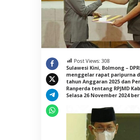
a
n
K
U
A
-
P
P
A
S
2
Post Views:
308
0
Sulawesi Kini, Bolmong – D
2
menggelar rapat paripurna
5
d
tahun Anggaran 2025 dan Pe
a
Ranperda tentang RPJMD Ka
n
Selasa 26 November 2024 ber
R
a
n
p
e
r
d
a