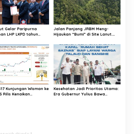
ut Gelar Paripurna
Jalan Panjang JRBM Meng-
an LHP LKPD tahun
Hijaukan “Bumi” di Site Lanut.
h WTP ke-12 kalinya
Jadi Wilayah “Tarki” hingga Aksi
Ilegal Mining
.517 Kunjungan Wisman ke
Kesehatan Jadi Prioritas Utama:
S Rilis Kenaikan
Era Gubernur Yulius Bawa
a Sulut Capai 25,31
Layanan Medis Modern Hingga
ke Pelosok Sulut
ng wajib ditandai
*