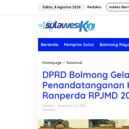
L
e
Sabtu, 8 Agustus 2026
Redaksi
Indeks Beri
w
a
t
i
k
e
k
Beranda
Pemprov Sulut
Bolmong Ray
o
n
t
Homepage
/
Nasional
D
e
P
n
DPRD Bolmong Gela
R
D
Penandatanganan 
B
o
Ranperda RPJMD 2
l
m
o
Redaksi
November 26, 2024
n
Nasional
g
G
e