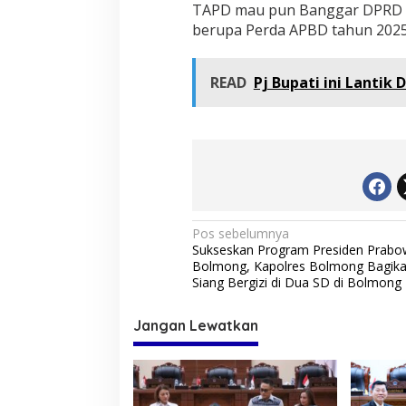
TAPD mau pun Banggar DPRD B
berupa Perda APBD tahun 2025 
READ
Pj Bupati ini Lantik
N
Pos sebelumnya
Sukseskan Program Presiden Prabo
a
Bolmong, Kapolres Bolmong Bagik
v
Siang Bergizi di Dua SD di Bolmong
i
Jangan Lewatkan
g
a
s