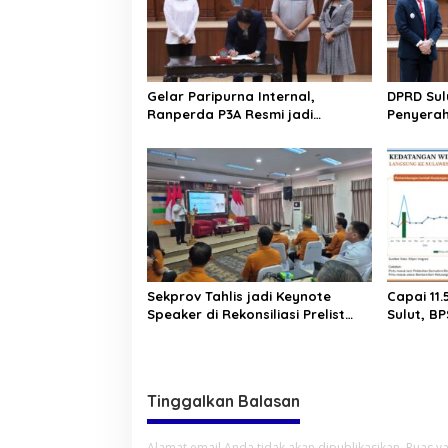
i
p
o
s
Gelar Paripurna Internal,
DPRD Sul
Ranperda P3A Resmi jadi
Penyerah
Ranperda Prakarsa DPRD Sulut
2025. Rai
Sekprov Tahlis jadi Keynote
Capai 11
Speaker di Rekonsiliasi Prelist
Sulut, BP
SBR untuk SE2026
Pariwisat
Persen
Tinggalkan Balasan
Alamat email Anda tidak akan dipublikasikan.
Ruas ya