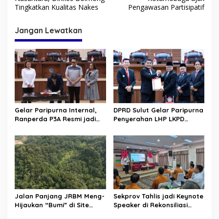
v
Tingkatkan Kualitas Nakes
Pengawasan Partisipatif
i
Jangan Lewatkan
g
a
s
i
p
o
Gelar Paripurna Internal,
DPRD Sulut Gelar Paripurna
s
Ranperda P3A Resmi jadi
Penyerahan LHP LKPD
Ranperda Prakarsa DPRD
tahun 2025. Raih WTP ke-12
Sulut
kalinya
Jalan Panjang JRBM Meng-
Sekprov Tahlis jadi Keynote
Hijaukan “Bumi” di Site
Speaker di Rekonsiliasi
Lanut. Jadi Wilayah “Tarki”
Prelist SBR untuk SE2026