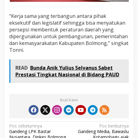
“Kerja sama yang terbangun antara pihak
eksekutif dan legislatif sehingga bisa menyatukan
persepsi membentuk peraturan daerah yang
dipergunakan untuk pembangunan, pemerintahan
dan kemasyarakatan Kabupaten Bolmong,” singkat
Tonni.
READ
Bunda Anik Yulius Selvanus Sabet
Prestasi Tingkat Nasional di Bidang PAUD
Ikuti Kami
N
Pos sebelumnya
Pos berikutnya
Gandeng LPK Bastar
Gandeng Media, Bawaslu
a
Nusantara, Dinkes Bolmong
Kotamobagu ajak