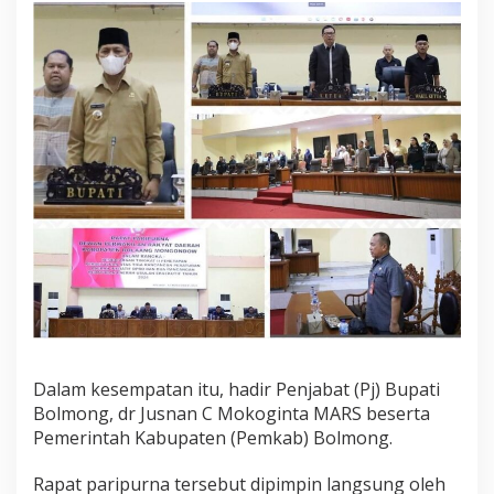
a
n
R
a
n
p
e
r
d
a
I
n
i
s
i
a
t
i
f
Dalam kesempatan itu, hadir Penjabat (Pj) Bupati
D
P
Bolmong, dr Jusnan C Mokoginta MARS beserta
R
Pemerintah Kabupaten (Pemkab) Bolmong.
D
Rapat paripurna tersebut dipimpin langsung oleh