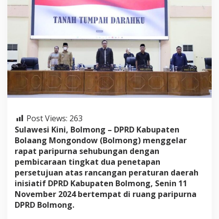
r
i
p
u
r
n
a
P
e
n
e
t
a
Post Views:
263
p
a
Sulawesi Kini, Bolmong – DPRD Kabupaten
n
Bolaang Mongondow (Bolmong) menggelar
P
rapat paripurna sehubungan dengan
e
pembicaraan tingkat dua penetapan
r
s
persetujuan atas rancangan peraturan daerah
e
inisiatif DPRD Kabupaten Bolmong, Senin 11
t
November 2024 bertempat di ruang paripurna
u
DPRD Bolmong.
j
u