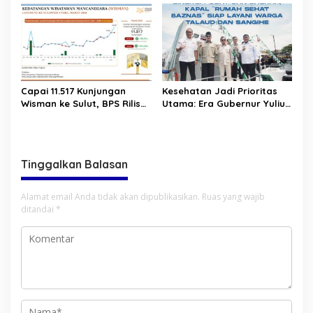
hingga Aksi Ilegal Mining
Capai 11.517 Kunjungan
Kesehatan Jadi Prioritas
Wisman ke Sulut, BPS Rilis
Utama: Era Gubernur Yulius
Kenaikan Pariwisata Sulut
Bawa Layanan Medis
Capai 25,31 Persen
Modern Hingga ke Pelosok
Sulut
Tinggalkan Balasan
Alamat email Anda tidak akan dipublikasikan.
Ruas yang wajib
ditandai
*