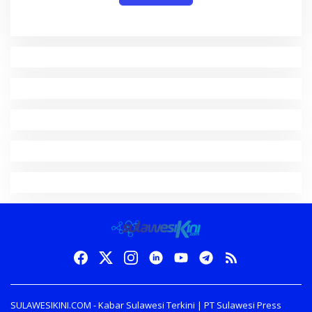
SULAWESIKINI.COM - Kabar Sulawesi Terkini | PT Sulawesi Press