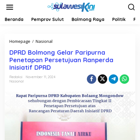
L
e
w
a
Beranda
Pemprov Sulut
Bolmong Raya
Politik
Pe
t
i
k
Homepage
/
Nasional
D
e
P
k
DPRD Bolmong Gelar Paripurna
R
o
D
n
Penetapan Persetujuan Ranperda
B
t
Inisiatif DPRD
o
e
l
n
Redaksi
November 11, 2024
m
Nasional
o
n
g
G
e
l
a
r
P
a