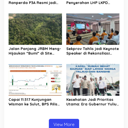
Ranperda P3A Resmi jadi
Penyerahan LHP LKPD
Ranperda Prakarsa DPRD
tahun 2025. Raih WTP ke-12
Sulut
kalinya
Jalan Panjang JRBM Meng-
Sekprov Tahlis jadi Keynote
Hijaukan “Bumi” di Site
Speaker di Rekonsiliasi
Lanut. Jadi Wilayah “Tarki”
Prelist SBR untuk SE2026
hingga Aksi Ilegal Mining
Capai 11.517 Kunjungan
Kesehatan Jadi Prioritas
Wisman ke Sulut, BPS Rilis
Utama: Era Gubernur Yulius
Kenaikan Pariwisata Sulut
Bawa Layanan Medis
Capai 25,31 Persen
Modern Hingga ke Pelosok
Sulut
View More