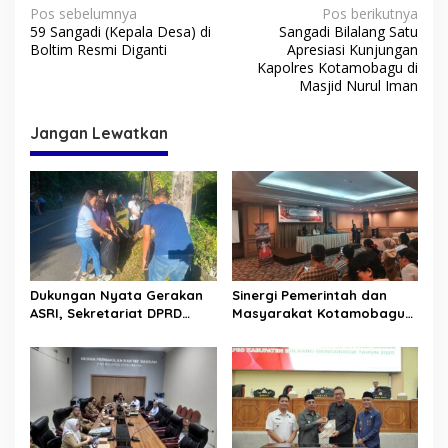
N
Pos sebelumnya
Pos berikutnya
59 Sangadi (Kepala Desa) di
Sangadi Bilalang Satu
a
Boltim Resmi Diganti
Apresiasi Kunjungan
v
Kapolres Kotamobagu di
Masjid Nurul Iman
i
g
Jangan Lewatkan
a
s
i
p
o
s
Dukungan Nyata Gerakan
Sinergi Pemerintah dan
ASRI, Sekretariat DPRD
Masyarakat Kotamobagu
Sulut Gelar “Kurve” di Lajur
Erat Terjalin di Reses Irene
Jalan Manado – Tomohon
Golda Pinontoan