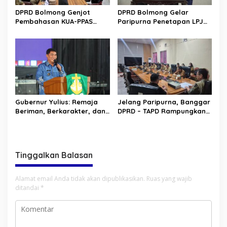
DPRD Bolmong Genjot
DPRD Bolmong Gelar
Pembahasan KUA-PPAS
Paripurna Penetapan LPJ
APBD 2027
APBD tahun 2025
Gubernur Yulius: Remaja
Jelang Paripurna, Banggar
Beriman, Berkarakter, dan
DPRD – TAPD Rampungkan
Berkarya Adalah Kekuatan
Pembahasan LPJ APBD 2025
Sulawesi Utara
Tinggalkan Balasan
Alamat email Anda tidak akan dipublikasikan.
Ruas yang wajib
ditandai
*