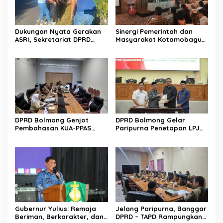
Dukungan Nyata Gerakan
Sinergi Pemerintah dan
ASRI, Sekretariat DPRD
Masyarakat Kotamobagu
Sulut Gelar “Kurve” di Lajur
Erat Terjalin di Reses Irene
Jalan Manado – Tomohon
Golda Pinontoan
DPRD Bolmong Genjot
DPRD Bolmong Gelar
Pembahasan KUA-PPAS
Paripurna Penetapan LPJ
APBD 2027
APBD tahun 2025
Gubernur Yulius: Remaja
Jelang Paripurna, Banggar
Beriman, Berkarakter, dan
DPRD – TAPD Rampungkan