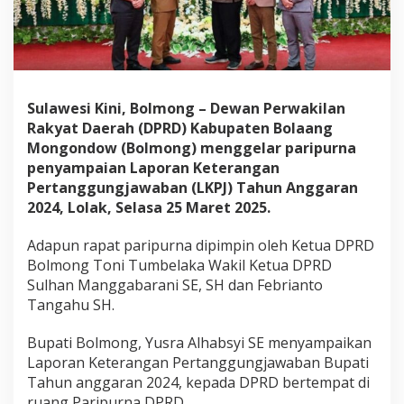
r
i
p
u
r
n
a
Sulawesi Kini, Bolmong – Dewan Perwakilan
P
Rakyat Daerah (DPRD) Kabupaten Bolaang
e
Mongondow (Bolmong) menggelar paripurna
n
penyampaian Laporan Keterangan
y
Pertanggungjawaban (LKPJ) Tahun Anggaran
a
m
2024, Lolak, Selasa 25 Maret 2025.
p
a
Adapun rapat paripurna dipimpin oleh Ketua DPRD
i
Bolmong Toni Tumbelaka Wakil Ketua DPRD
a
Sulhan Manggabarani SE, SH dan Febrianto
n
L
Tangahu SH.
K
P
Bupati Bolmong, Yusra Alhabsyi SE menyampaikan
J
Laporan Keterangan Pertanggungjawaban Bupati
t
Tahun anggaran 2024, kepada DPRD bertempat di
a
h
ruang Paripurna DPRD.