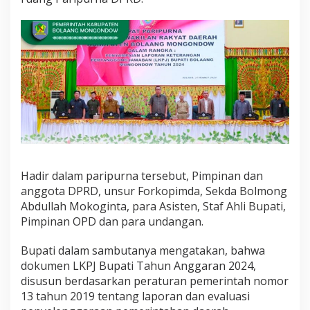
u
n
2
0
2
4
Hadir dalam paripurna tersebut, Pimpinan dan
anggota DPRD, unsur Forkopimda, Sekda Bolmong
Abdullah Mokoginta, para Asisten, Staf Ahli Bupati,
Pimpinan OPD dan para undangan.
Bupati dalam sambutanya mengatakan, bahwa
dokumen LKPJ Bupati Tahun Anggaran 2024,
disusun berdasarkan peraturan pemerintah nomor
13 tahun 2019 tentang laporan dan evaluasi