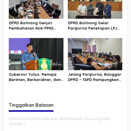
DPRD Bolmong Genjot
DPRD Bolmong Gelar
Pembahasan KUA-PPAS
Paripurna Penetapan LPJ
APBD 2027
APBD tahun 2025
Gubernur Yulius: Remaja
Jelang Paripurna, Banggar
Beriman, Berkarakter, dan
DPRD – TAPD Rampungkan
Berkarya Adalah Kekuatan
Pembahasan LPJ APBD 2025
Sulawesi Utara
Tinggalkan Balasan
Alamat email Anda tidak akan dipublikasikan.
Ruas yang wajib
ditandai
*