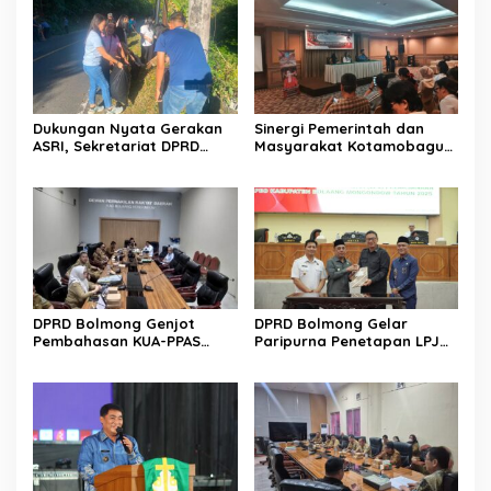
Dukungan Nyata Gerakan
Sinergi Pemerintah dan
ASRI, Sekretariat DPRD
Masyarakat Kotamobagu
Sulut Gelar “Kurve” di Lajur
Erat Terjalin di Reses Irene
Jalan Manado – Tomohon
Golda Pinontoan
DPRD Bolmong Genjot
DPRD Bolmong Gelar
Pembahasan KUA-PPAS
Paripurna Penetapan LPJ
APBD 2027
APBD tahun 2025