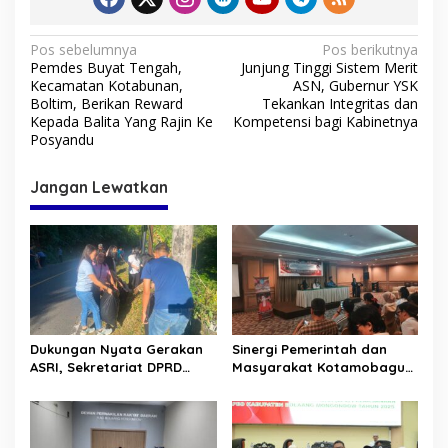
a
l
N
a
Pos sebelumnya
Pos berikutnya
m
Pemdes Buyat Tengah,
Junjung Tinggi Sistem Merit
a
Kecamatan Kotabunan,
ASN, Gubernur YSK
v
Boltim, Berikan Reward
Tekankan Integritas dan
Kepada Balita Yang Rajin Ke
Kompetensi bagi Kabinetnya
i
Posyandu
g
Jangan Lewatkan
a
s
i
p
o
s
Dukungan Nyata Gerakan
Sinergi Pemerintah dan
ASRI, Sekretariat DPRD
Masyarakat Kotamobagu
Sulut Gelar “Kurve” di Lajur
Erat Terjalin di Reses Irene
Jalan Manado – Tomohon
Golda Pinontoan