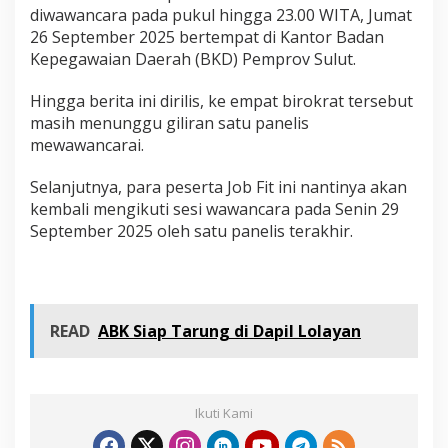
t
diwawancara pada pukul hingga 23.00 WITA, Jumat
P
26 September 2025 bertempat di Kantor Badan
e
Kepegawaian Daerah (BKD) Pemprov Sulut.
m
p
Hingga berita ini dirilis, ke empat birokrat tersebut
r
o
masih menunggu giliran satu panelis
v
mewawancarai.
S
u
Selanjutnya, para peserta Job Fit ini nantinya akan
l
kembali mengikuti sesi wawancara pada Senin 29
u
t
September 2025 oleh satu panelis terakhir.
H
i
n
g
g
READ
ABK Siap Tarung di Dapil Lolayan
a
L
a
r
u
Ikuti Kami
t
M