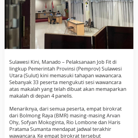
M
R
"
D
i
k
o
c
o
k
"
Sulawesi Kini, Manado – Pelaksanaan Job Fit di
T
lingkup Pemerintah Provinsi (Pemprov) Sulawesi
i
m
Utara (Sulut) kini memasuki tahapan wawancara.
P
Sebanyak 33 peserta mengukuti sesi wawancara
a
atas makalah yang telah dibuat akan memaparkan
n
makalah di depan 4 panelis.
s
e
l
Menariknya, dari semua peserta, empat birokrat
J
dari Bolmong Raya (BMR) masing-masing Arvan
o
Ohy, Sofyan Mokoginta, Rio Lombone dan Haris
b
Pratama Sumanta mendapat jadwal terakhir
F
wawancara. Ke empat birokrat tersebut
i