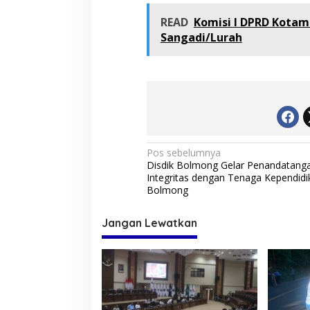
READ
Komisi I DPRD Kota
Sangadi/Lurah
N
Pos sebelumnya
Disdik Bolmong Gelar Penandatang
a
Integritas dengan Tenaga Kependidi
v
Bolmong
i
Jangan Lewatkan
g
a
s
i