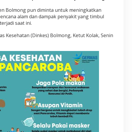
k
i
ten Bolmong pun diminta untuk meningkatkan
t
bencana alam dan dampak penyakit yang timbul
P
rjadi saat ini.
a
n
c
as Kesehatan (Dinkes) Bolmong, Ketut Kolak, Senin
a
r
o
b
a