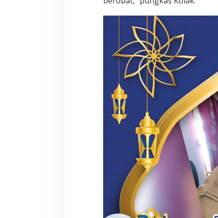
berobat,” pungkas Kolak.