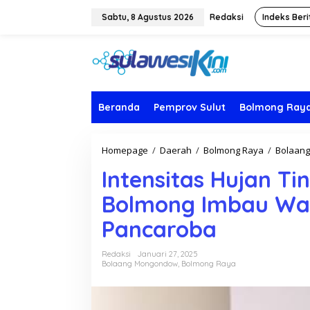
L
e
Sabtu, 8 Agustus 2026
Redaksi
Indeks Beri
w
a
t
i
k
e
k
Beranda
Pemprov Sulut
Bolmong Ray
o
n
t
Homepage
/
Daerah
/
Bolmong Raya
/
Bolaan
e
n
Intensitas Hujan Ti
Bolmong Imbau Wa
Pancaroba
Redaksi
Januari 27, 2025
Bolaang Mongondow
,
Bolmong Raya