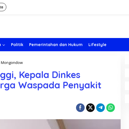
ta
a
Politik
Pemerintahan dan Hukum
Lifestyle
g Mongondow
I
n
nggi, Kepala Dinkes
t
e
rga Waspada Penyakit
n
s
i
t
a
s
H
u
j