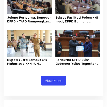
Jelang Paripurna, Banggar
Sukses Fasilitasi Polemik di
DPRD – TAPD Rampungkan
Inuai, DPRD Bolmong
Pembahasan LPJ APBD 2025
Segera Terbitkan
Rekomendasi
Bupati Yusra Sambut 345
Paripurna DPRD Sulut :
Mahasiswa KKN IAIN
Gubernur Yulius Tegaskan
Manado
Komitmen Tata Kelola
Keuangan Transparan dan
Berkelanjutan
View More