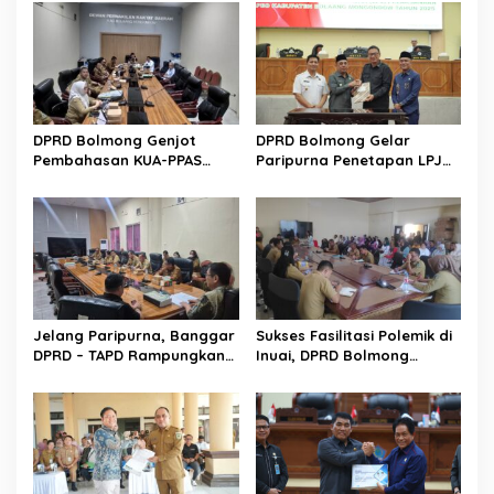
s
i
p
o
s
DPRD Bolmong Genjot
DPRD Bolmong Gelar
Pembahasan KUA-PPAS
Paripurna Penetapan LPJ
APBD 2027
APBD tahun 2025
Jelang Paripurna, Banggar
Sukses Fasilitasi Polemik di
DPRD – TAPD Rampungkan
Inuai, DPRD Bolmong
Pembahasan LPJ APBD 2025
Segera Terbitkan
Rekomendasi