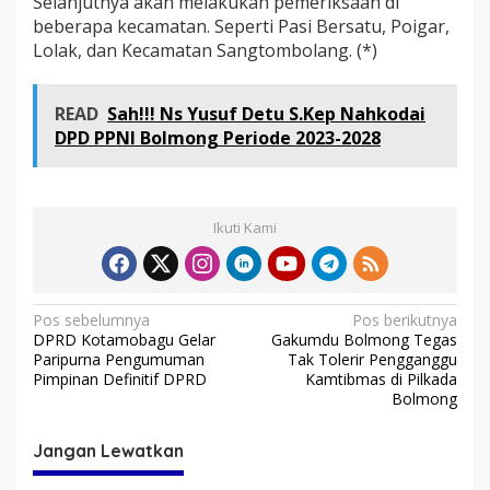
Selanjutnya akan melakukan pemeriksaan di
beberapa kecamatan. Seperti Pasi Bersatu, Poigar,
Lolak, dan Kecamatan Sangtombolang. (*)
READ
Sah!!! Ns Yusuf Detu S.Kep Nahkodai
DPD PPNI Bolmong Periode 2023-2028
Ikuti Kami
N
Pos sebelumnya
Pos berikutnya
DPRD Kotamobagu Gelar
Gakumdu Bolmong Tegas
a
Paripurna Pengumuman
Tak Tolerir Pengganggu
v
Pimpinan Definitif DPRD
Kamtibmas di Pilkada
Bolmong
i
g
Jangan Lewatkan
a