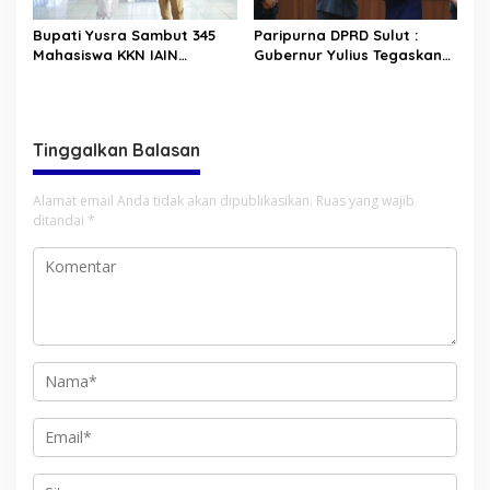
Bupati Yusra Sambut 345
Paripurna DPRD Sulut :
Mahasiswa KKN IAIN
Gubernur Yulius Tegaskan
Manado
Komitmen Tata Kelola
Keuangan Transparan dan
Berkelanjutan
Tinggalkan Balasan
Alamat email Anda tidak akan dipublikasikan.
Ruas yang wajib
ditandai
*