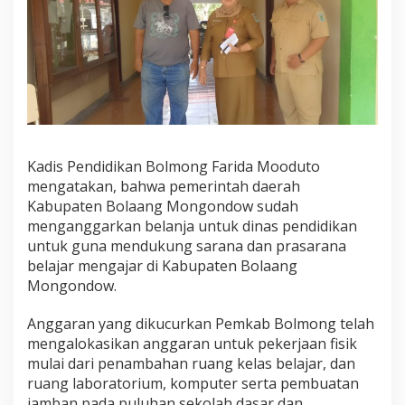
n
e
r
i
m
a
A
n
g
g
Kadis Pendidikan Bolmong Farida Mooduto
a
mengatakan, bahwa pemerintah daerah
r
a
Kabupaten Bolaang Mongondow sudah
n
menganggarkan belanja untuk dinas pendidikan
F
untuk guna mendukung sarana dan prasarana
i
belajar mengajar di Kabupaten Bolaang
s
Mongondow.
i
k
Anggaran yang dikucurkan Pemkab Bolmong telah
mengalokasikan anggaran untuk pekerjaan fisik
mulai dari penambahan ruang kelas belajar, dan
ruang laboratorium, komputer serta pembuatan
jamban pada puluhan sekolah dasar dan