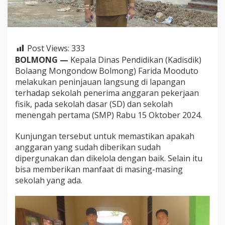
i
d
a
M
o
Post Views:
333
o
d
BOLMONG —
Kepala Dinas Pendidikan (Kadisdik)
u
Bolaang Mongondow Bolmong) Farida Mooduto
t
melakukan peninjauan langsung di lapangan
o
terhadap sekolah penerima anggaran pekerjaan
T
fisik, pada sekolah dasar (SD) dan sekolah
i
n
menengah pertama (SMP) Rabu 15 Oktober 2024.
j
a
Kunjungan tersebut untuk memastikan apakah
u
anggaran yang sudah diberikan sudah
S
dipergunakan dan dikelola dengan baik. Selain itu
e
k
bisa memberikan manfaat di masing-masing
o
sekolah yang ada.
l
a
h
P
e