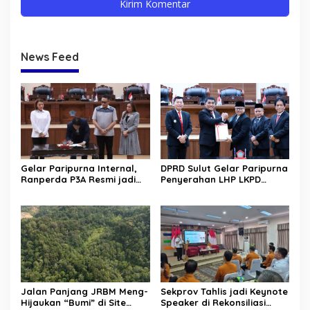
News Feed
Gelar Paripurna Internal,
DPRD Sulut Gelar Paripurna
Ranperda P3A Resmi jadi
Penyerahan LHP LKPD
Ranperda Prakarsa DPRD
tahun 2025. Raih WTP ke-12
Sulut
kalinya
Jalan Panjang JRBM Meng-
Sekprov Tahlis jadi Keynote
Hijaukan “Bumi” di Site
Speaker di Rekonsiliasi