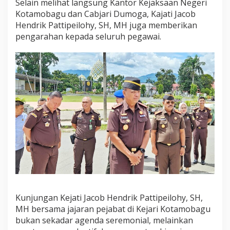
Selain melihat langsung Kantor Kejaksaan Negeri
e
Kotamobagu dan Cabjari Dumoga, Kajati Jacob
n
e
Hendrik Pattipeilohy, SH, MH juga memberikan
g
pengarahan kepada seluruh pegawai.
a
k
a
n
H
u
k
u
m
Kunjungan Kejati Jacob Hendrik Pattipeilohy, SH,
MH bersama jajaran pejabat di Kejari Kotamobagu
bukan sekadar agenda seremonial, melainkan