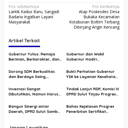
N
Pos sebelumnya
Pos berikutnya
Lantik Kadus Baru, Sangadi
Atap Poskesdes Desa
a
Badaria Ingatkan Layani
Bukaka Kecamatan
v
Masyarakat
Kotabunan Boltim Terbang
Diterjang Angin Kencang
i
g
Artikel Terkait
a
s
Gubernur Yulius: Remaja
Gubernur dan Wakil
Beriman, Berkarakter, dan
Gubernur Hadiri
i
Berkarya Adalah Kekuatan
Pengucapan Syukur di
p
Sulawesi Utara
Lapangan God Bless
Dorong SDM Berkualitas
Bukti Perhatian Gubernur
Tondano
dan Berdaya Saing,
YSK ke Layanan Kesehatan
o
Gubernur YSK Tekankan Hal
Sulut : RS ODSK Berhasil
s
ini Pada Lulusan Pendidikan
Laksanakan Operasi
Investasi Sangat
Tindak Lanjut RDP, Komisi III
Vokasi di Bitung
Perdana Tumor Usus Besar
Dibutuhkan, Namun Harus
DPRD Sulut Tinjau Progres
Berkualitas, Taat Hukum,
MORR III di Kalasey
dan Ramah Lingkungan
Bangun Sinergi antar
Bahas Kejelasan Progres
Daerah, DPRD Sulut Sambut
Penerbitan Sertifikat
Hangat Banggar dan
Tanah, DPRD Sulut Gelar
Banmus DPRD DKI Jakarta
RDP dengan BPN Sulut
Jangan Lewatkan