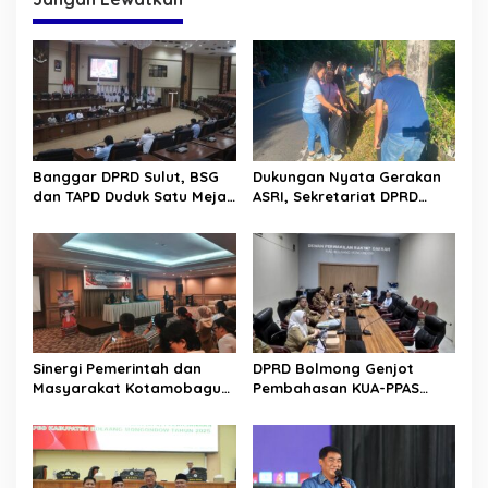
Banggar DPRD Sulut, BSG
Dukungan Nyata Gerakan
dan TAPD Duduk Satu Meja.
ASRI, Sekretariat DPRD
Bahas Penyertaan Modal
Sulut Gelar “Kurve” di Lajur
Rp30 Milyar ke BSG
Jalan Manado – Tomohon
Sinergi Pemerintah dan
DPRD Bolmong Genjot
Masyarakat Kotamobagu
Pembahasan KUA-PPAS
Erat Terjalin di Reses Irene
APBD 2027
Golda Pinontoan