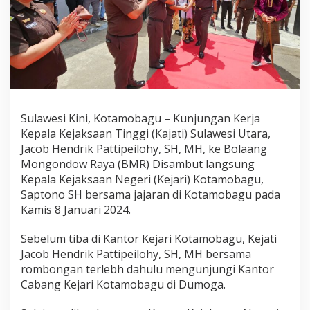
,
K
a
j
a
t
i
S
u
Sulawesi Kini, Kotamobagu – Kunjungan Kerja
l
u
Kepala Kejaksaan Tinggi (Kajati) Sulawesi Utara,
t
Jacob Hendrik Pattipeilohy, SH, MH, ke Bolaang
E
Mongondow Raya (BMR) Disambut langsung
v
Kepala Kejaksaan Negeri (Kejari) Kotamobagu,
a
l
Saptono SH bersama jajaran di Kotamobagu pada
u
Kamis 8 Januari 2024.
a
s
Sebelum tiba di Kantor Kejari Kotamobagu, Kejati
i
Jacob Hendrik Pattipeilohy, SH, MH bersama
s
o
rombongan terlebh dahulu mengunjungi Kantor
a
Cabang Kejari Kotamobagu di Dumoga.
l
P