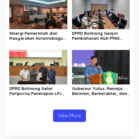
Sinergi Pemerintah dan
DPRD Bolmong Genjot
Masyarakat Kotamobagu
Pembahasan KUA-PPAS
Erat Terjalin di Reses Irene
APBD 2027
Golda Pinontoan
DPRD Bolmong Gelar
Gubernur Yulius: Remaja
Paripurna Penetapan LPJ
Beriman, Berkarakter, dan
APBD tahun 2025
Berkarya Adalah Kekuatan
Sulawesi Utara
View More