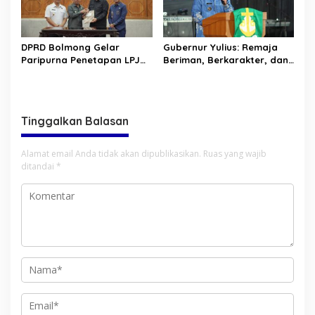
DPRD Bolmong Gelar
Gubernur Yulius: Remaja
Paripurna Penetapan LPJ
Beriman, Berkarakter, dan
APBD tahun 2025
Berkarya Adalah Kekuatan
Sulawesi Utara
Tinggalkan Balasan
Alamat email Anda tidak akan dipublikasikan.
Ruas yang wajib
ditandai
*