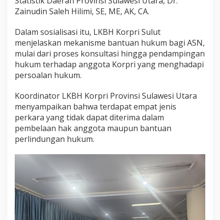
Statistik Daerah Provinsi Sulawesi Utara, Dr.
u
Zainudin Saleh Hilimi, SE, ME, AK, CA.
k
u
Dalam sosialisasi itu, LKBH Korpri Sulut
m
menjelaskan mekanisme bantuan hukum bagi ASN,
b
a
mulai dari proses konsultasi hingga pendampingan
g
hukum terhadap anggota Korpri yang menghadapi
i
persoalan hukum.
A
S
Koordinator LKBH Korpri Provinsi Sulawesi Utara
N
d
menyampaikan bahwa terdapat empat jenis
i
perkara yang tidak dapat diterima dalam
D
pembelaan hak anggota maupun bantuan
i
perlindungan hukum.
s
k
o
m
i
n
f
o
S
u