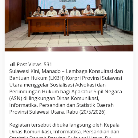
i
s
a
s
i
k
a
n
M
e
k
Post Views:
531
a
n
Sulawesi Kini, Manado – Lembaga Konsultasi dan
i
Bantuan Hukum (LKBH) Korpri Provinsi Sulawesi
s
Utara menggelar Sosialisasi Advokasi dan
m
Perlindungan Hukum bagi Aparatur Sipil Negara
e
(ASN) di lingkungan Dinas Komunikasi,
B
a
Informatika, Persandian dan Statistik Daerah
n
Provinsi Sulawesi Utara, Rabu (20/5/2026).
t
u
Kegiatan tersebut dibuka langsung oleh Kepala
a
Dinas Komunikasi, Informatika, Persandian dan
n
H