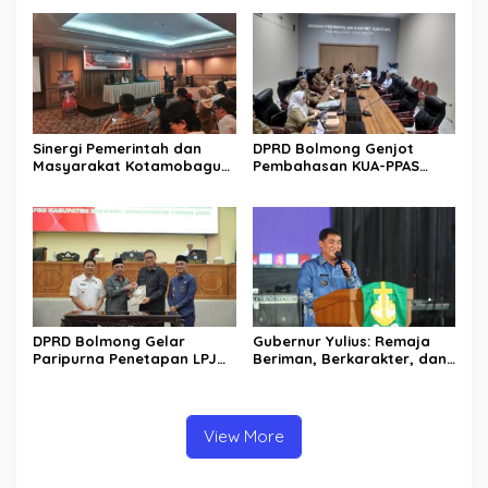
Rp30 Milyar ke BSG
Jalan Manado – Tomohon
Sinergi Pemerintah dan
DPRD Bolmong Genjot
Masyarakat Kotamobagu
Pembahasan KUA-PPAS
Erat Terjalin di Reses Irene
APBD 2027
Golda Pinontoan
DPRD Bolmong Gelar
Gubernur Yulius: Remaja
Paripurna Penetapan LPJ
Beriman, Berkarakter, dan
APBD tahun 2025
Berkarya Adalah Kekuatan
Sulawesi Utara
View More