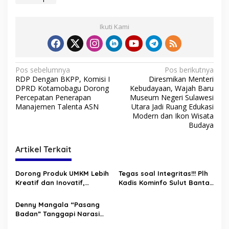
Ikuti Kami
N
Pos sebelumnya
Pos berikutnya
RDP Dengan BKPP, Komisi I
Diresmikan Menteri
a
DPRD Kotamobagu Dorong
Kebudayaan, Wajah Baru
v
Percepatan Penerapan
Museum Negeri Sulawesi
Manajemen Talenta ASN
Utara Jadi Ruang Edukasi
i
Modern dan Ikon Wisata
Budaya
g
a
Artikel Terkait
s
i
Dorong Produk UMKM Lebih
Tegas soal Integritas!!! Plh
p
Kreatif dan Inovatif,
Kadis Kominfo Sulut Bantah
Hendra Tambajong
Tudingan soal Gratifikasi
o
Beberkan Strategi
Denny Mangala “Pasang
Pemanfaatan Platform
s
Badan” Tanggapi Narasi
Digital
Negatif yang Menyerang