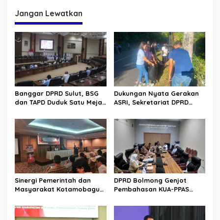
Kepemimpinan dan Pribadi
Gubernur YSK
Jangan Lewatkan
Banggar DPRD Sulut, BSG
Dukungan Nyata Gerakan
dan TAPD Duduk Satu Meja.
ASRI, Sekretariat DPRD
Bahas Penyertaan Modal
Sulut Gelar “Kurve” di Lajur
Rp30 Milyar ke BSG
Jalan Manado – Tomohon
Sinergi Pemerintah dan
DPRD Bolmong Genjot
Masyarakat Kotamobagu
Pembahasan KUA-PPAS
Erat Terjalin di Reses Irene
APBD 2027
Golda Pinontoan