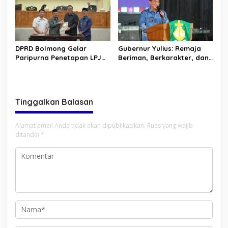
DPRD Bolmong Gelar
Gubernur Yulius: Remaja
Paripurna Penetapan LPJ
Beriman, Berkarakter, dan
APBD tahun 2025
Berkarya Adalah Kekuatan
Sulawesi Utara
Tinggalkan Balasan
Alamat email Anda tidak akan dipublikasikan.
Ruas yang wajib
ditandai
*