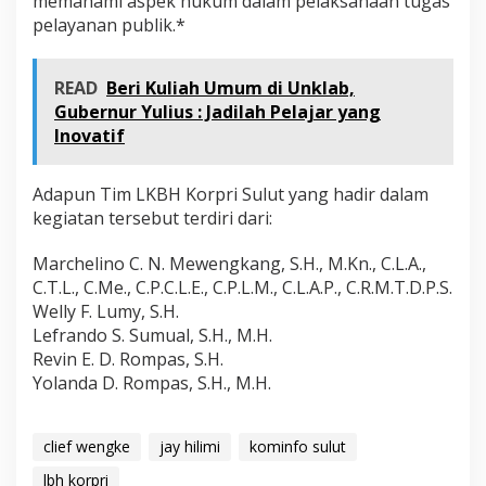
memahami aspek hukum dalam pelaksanaan tugas
pelayanan publik.*
READ
Beri Kuliah Umum di Unklab,
Gubernur Yulius : Jadilah Pelajar yang
Inovatif
Adapun Tim LKBH Korpri Sulut yang hadir dalam
kegiatan tersebut terdiri dari:
Marchelino C. N. Mewengkang, S.H., M.Kn., C.L.A.,
C.T.L., C.Me., C.P.C.L.E., C.P.L.M., C.L.A.P., C.R.M.T.D.P.S.
Welly F. Lumy, S.H.
Lefrando S. Sumual, S.H., M.H.
Revin E. D. Rompas, S.H.
Yolanda D. Rompas, S.H., M.H.
clief wengke
jay hilimi
kominfo sulut
lbh korpri