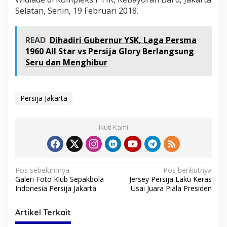
P
Selatan, Senin, 19 Februari 2018.
r
e
s
READ
Dihadiri Gubernur YSK, Laga Persma
i
1960 All Star vs Persija Glory Berlangsung
d
e
Seru dan Menghibur
n
Persija Jakarta
Ikuti Kami
N
Pos sebelumnya
Pos berikutnya
Galeri Foto Klub Sepakbola
Jersey Persija Laku Keras
a
Indonesia Persija Jakarta
Usai Juara Piala Presiden
v
i
Artikel Terkait