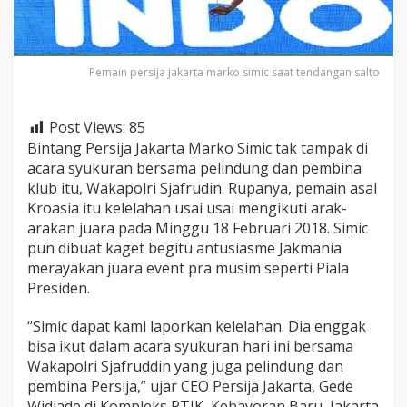
n
U
s
a
Pemain persija jakarta marko simic saat tendangan salto
i
A
r
a
Post Views:
85
k
Bintang Persija Jakarta Marko Simic tak tampak di
a
acara syukuran bersama pelindung dan pembina
r
klub itu, Wakapolri Sjafrudin. Rupanya, pemain asal
a
k
Kroasia itu kelelahan usai usai mengikuti arak-
a
arakan juara pada Minggu 18 Februari 2018. Simic
n
pun dibuat kaget begitu antusiasme Jakmania
J
merayakan juara event pra musim seperti Piala
u
a
Presiden.
r
a
“Simic dapat kami laporkan kelelahan. Dia enggak
P
bisa ikut dalam acara syukuran hari ini bersama
i
Wakapolri Sjafruddin yang juga pelindung dan
a
l
pembina Persija,” ujar CEO Persija Jakarta, Gede
a
Widiade di Kompleks PTIK, Kebayoran Baru, Jakarta