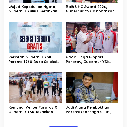
Wujud Kepedulian Nyata,
Raih UHC Award 2026,
Gubernur Yulius Serahkan
Gubernur YSK Dinobatkan
Bonus untuk Atlet
Sukses Jamin Perlindungan
Berprestasi Sulawesi Utara
Kesehatan Rakyat Sulut
Perintah Gubernur YSK :
Hadiri Laga E-Sport
Persma 1960 Buka Seleksi
Porprov, Gubernur YSK
Terbuka Pemain Baru untuk
Optimis Atlet Sulut Bisa
Talenta Muda Sulut
Bersaing di Tingkat
Nasional
Kunjungi Venue Porprov XII,
Jadi Ajang Pembuktian
Gubernur YSK Tekankan
Potensi Olahraga Sulut,
Soal Kompetisi yang
Peserta Porprov XII Diajak
Sportif
Gubernur YSK Bersaing
secara Kompetitif