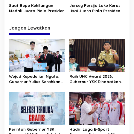
g
Saat Bepe Kehilangan
Jersey Persija Laku Keras
a
Medali Juara Piala Presiden
Usai Juara Piala Presiden
s
i
Jangan Lewatkan
p
o
s
Wujud Kepedulian Nyata,
Raih UHC Award 2026,
Gubernur Yulius Serahkan
Gubernur YSK Dinobatkan
Bonus untuk Atlet
Sukses Jamin Perlindungan
Berprestasi Sulawesi Utara
Kesehatan Rakyat Sulut
Perintah Gubernur YSK :
Hadiri Laga E-Sport