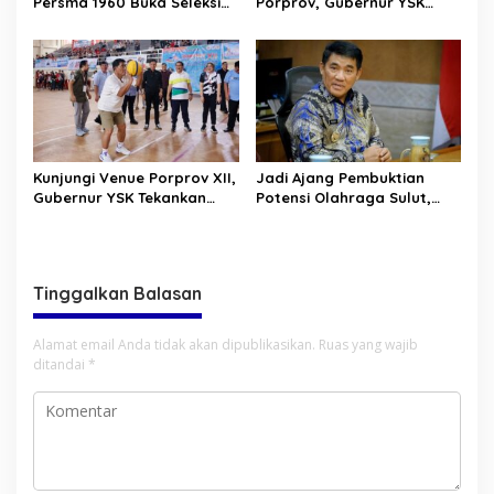
Persma 1960 Buka Seleksi
Porprov, Gubernur YSK
Terbuka Pemain Baru untuk
Optimis Atlet Sulut Bisa
Talenta Muda Sulut
Bersaing di Tingkat
Nasional
Kunjungi Venue Porprov XII,
Jadi Ajang Pembuktian
Gubernur YSK Tekankan
Potensi Olahraga Sulut,
Soal Kompetisi yang
Peserta Porprov XII Diajak
Sportif
Gubernur YSK Bersaing
secara Kompetitif
Tinggalkan Balasan
Alamat email Anda tidak akan dipublikasikan.
Ruas yang wajib
ditandai
*