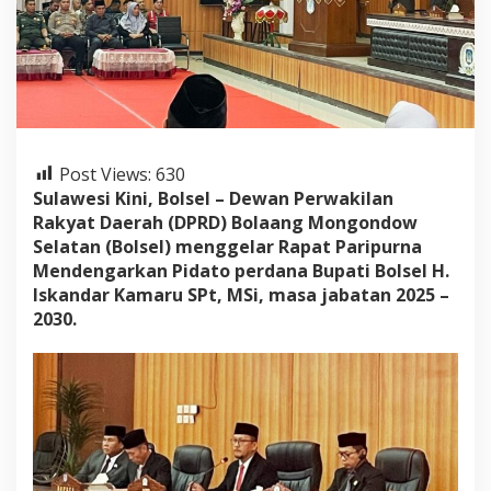
l
,
B
u
p
a
t
i
I
Post Views:
630
s
Sulawesi Kini, Bolsel – Dewan Perwakilan
k
Rakyat Daerah (DPRD) Bolaang Mongondow
a
Selatan (Bolsel) menggelar Rapat Paripurna
n
d
Mendengarkan Pidato perdana Bupati Bolsel H.
a
Iskandar Kamaru SPt, MSi, masa jabatan 2025 –
r
2030.
S
a
m
p
a
i
k
a
n