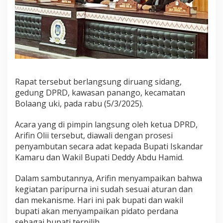
P
i
d
a
t
o
P
e
r
Rapat tersebut berlangsung diruang sidang,
d
gedung DPRD, kawasan panango, kecamatan
a
Bolaang uki, pada rabu (5/3/2025).
n
a
P
Acara yang di pimpin langsung oleh ketua DPRD,
a
Arifin Olii tersebut, diawali dengan prosesi
s
penyambutan secara adat kepada Bupati Iskandar
c
Kamaru dan Wakil Bupati Deddy Abdu Hamid.
a
D
i
Dalam sambutannya, Arifin menyampaikan bahwa
l
kegiatan paripurna ini sudah sesuai aturan dan
a
dan mekanisme. Hari ini pak bupati dan wakil
n
bupati akan menyampaikan pidato perdana
t
i
sebagai bupati terpilih.