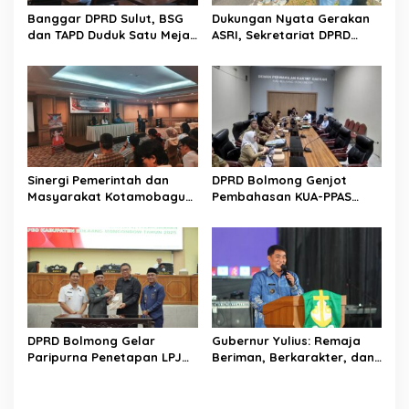
s
Banggar DPRD Sulut, BSG
Dukungan Nyata Gerakan
dan TAPD Duduk Satu Meja.
ASRI, Sekretariat DPRD
Bahas Penyertaan Modal
Sulut Gelar “Kurve” di Lajur
Rp30 Milyar ke BSG
Jalan Manado – Tomohon
Sinergi Pemerintah dan
DPRD Bolmong Genjot
Masyarakat Kotamobagu
Pembahasan KUA-PPAS
Erat Terjalin di Reses Irene
APBD 2027
Golda Pinontoan
DPRD Bolmong Gelar
Gubernur Yulius: Remaja
Paripurna Penetapan LPJ
Beriman, Berkarakter, dan
APBD tahun 2025
Berkarya Adalah Kekuatan
Sulawesi Utara