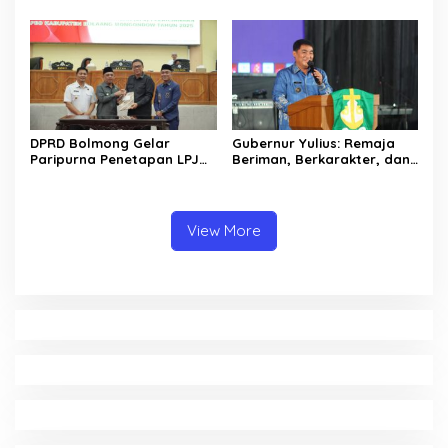
Golda Pinontoan
DPRD Bolmong Gelar
Gubernur Yulius: Remaja
Paripurna Penetapan LPJ
Beriman, Berkarakter, dan
APBD tahun 2025
Berkarya Adalah Kekuatan
Sulawesi Utara
View More