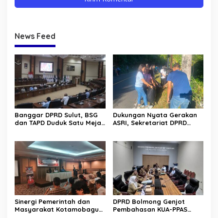
News Feed
Banggar DPRD Sulut, BSG
Dukungan Nyata Gerakan
dan TAPD Duduk Satu Meja.
ASRI, Sekretariat DPRD
Bahas Penyertaan Modal
Sulut Gelar “Kurve” di Lajur
Rp30 Milyar ke BSG
Jalan Manado – Tomohon
Sinergi Pemerintah dan
DPRD Bolmong Genjot
Masyarakat Kotamobagu
Pembahasan KUA-PPAS
Erat Terjalin di Reses Irene
APBD 2027