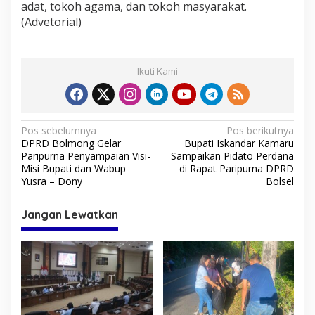
adat, tokoh agama, dan tokoh masyarakat.
(Advetorial)
Ikuti Kami
N
Pos sebelumnya
Pos berikutnya
DPRD Bolmong Gelar
Bupati Iskandar Kamaru
a
Paripurna Penyampaian Visi-
Sampaikan Pidato Perdana
v
Misi Bupati dan Wabup
di Rapat Paripurna DPRD
Yusra – Dony
Bolsel
i
g
Jangan Lewatkan
a
s
i
p
o