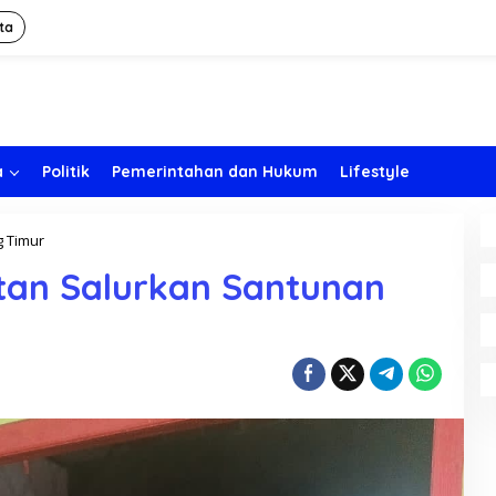
ta
a
Politik
Pemerintahan dan Hukum
Lifestyle
 Timur
P
e
tan Salurkan Santunan
m
d
e
s
B
u
y
a
t
S
e