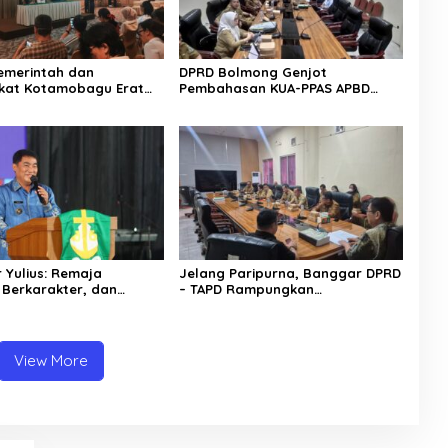
Pemerintah dan
DPRD Bolmong Genjot
kat Kotamobagu Erat
Pembahasan KUA-PPAS APBD
di Reses Irene Golda
2027
n
 Yulius: Remaja
Jelang Paripurna, Banggar DPRD
 Berkarakter, dan
– TAPD Rampungkan
 Adalah Kekuatan
Pembahasan LPJ APBD 2025
 Utara
View More