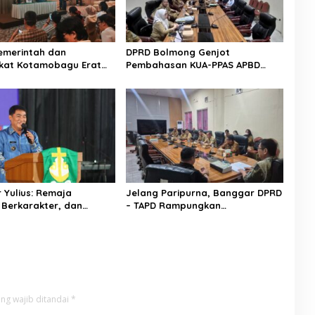
Pemerintah dan
DPRD Bolmong Genjot
kat Kotamobagu Erat
Pembahasan KUA-PPAS APBD
di Reses Irene Golda
2027
n
 Yulius: Remaja
Jelang Paripurna, Banggar DPRD
 Berkarakter, dan
– TAPD Rampungkan
 Adalah Kekuatan
Pembahasan LPJ APBD 2025
 Utara
ng wajib ditandai
*