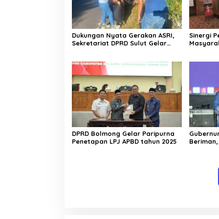
Dukungan Nyata Gerakan ASRI,
Sinergi 
Sekretariat DPRD Sulut Gelar
Masyara
“Kurve” di Lajur Jalan Manado –
Terjalin 
Tomohon
Pinontoa
DPRD Bolmong Gelar Paripurna
Gubernur
Penetapan LPJ APBD tahun 2025
Beriman,
Berkarya
Sulawesi