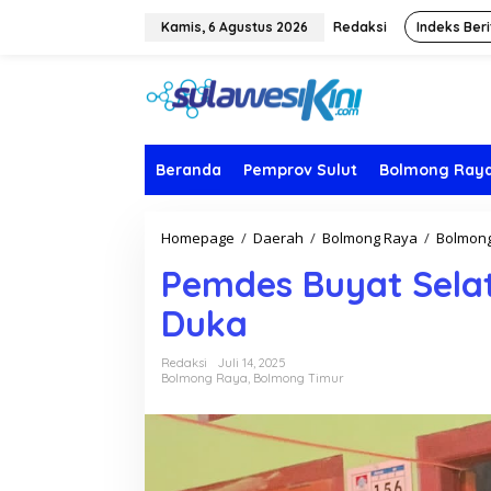
L
e
Kamis, 6 Agustus 2026
Redaksi
Indeks Beri
w
a
t
i
k
e
k
Beranda
Pemprov Sulut
Bolmong Ray
o
n
t
Homepage
/
Daerah
/
Bolmong Raya
/
Bolmong
e
n
Pemdes Buyat Sela
Duka
Redaksi
Juli 14, 2025
Bolmong Raya
,
Bolmong Timur