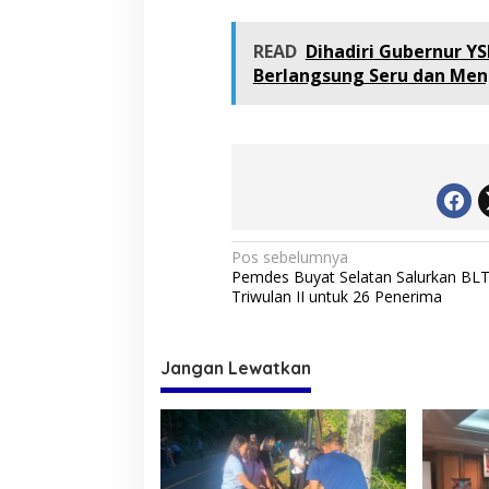
READ
Dihadiri Gubernur YS
Berlangsung Seru dan Men
N
Pos sebelumnya
Pemdes Buyat Selatan Salurkan BL
a
Triwulan II untuk 26 Penerima
v
i
Jangan Lewatkan
g
a
s
i