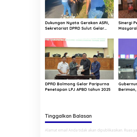
p
o
s
Dukungan Nyata Gerakan ASRI,
Sinergi 
Sekretariat DPRD Sulut Gelar
Masyara
“Kurve” di Lajur Jalan Manado –
Terjalin 
Tomohon
Pinontoa
DPRD Bolmong Gelar Paripurna
Gubernur
Penetapan LPJ APBD tahun 2025
Beriman,
Berkarya
Sulawesi
Tinggalkan Balasan
Alamat email Anda tidak akan dipublikasikan.
Ruas ya