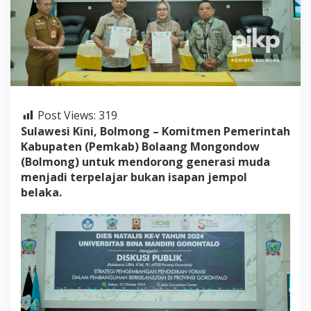
o
r
o
n
t
a
l
o
B
Post Views:
319
a
Sulawesi Kini, Bolmong – Komitmen Pemerintah
n
g
Kabupaten (Pemkab) Bolaang Mongondow
u
(Bolmong) untuk mendorong generasi muda
n
menjadi terpelajar bukan isapan jempol
K
belaka.
e
r
j
a
S
a
m
a
H
a