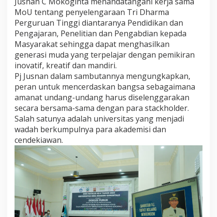
Jusnan C Mokoginta menandatangani kerja sama
j
MoU tentang penyelengaraan Tri Dharma
a
Perguruan Tinggi diantaranya Pendidikan dan
r
Pengajaran, Penelitian dan Pengabdian kepada
Masyarakat sehingga dapat menghasilkan
generasi muda yang terpelajar dengan pemikiran
inovatif, kreatif dan mandiri.
Pj Jusnan dalam sambutannya mengungkapkan,
peran untuk mencerdaskan bangsa sebagaimana
amanat undang-undang harus diselenggarakan
secara bersama-sama dengan para stackholder.
Salah satunya adalah universitas yang menjadi
wadah berkumpulnya para akademisi dan
cendekiawan.