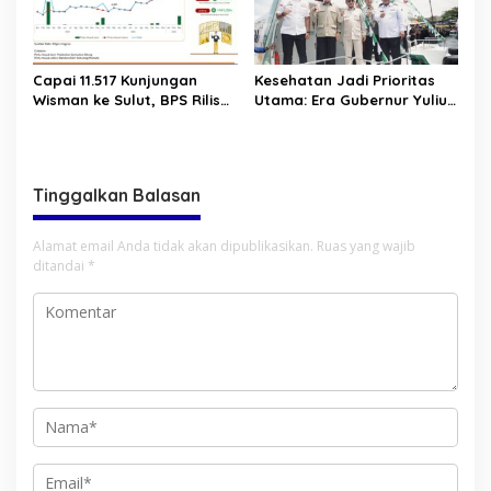
Capai 11.517 Kunjungan
Kesehatan Jadi Prioritas
Wisman ke Sulut, BPS Rilis
Utama: Era Gubernur Yulius
Kenaikan Pariwisata Sulut
Bawa Layanan Medis
Capai 25,31 Persen
Modern Hingga ke Pelosok
Sulut
Tinggalkan Balasan
Alamat email Anda tidak akan dipublikasikan.
Ruas yang wajib
ditandai
*