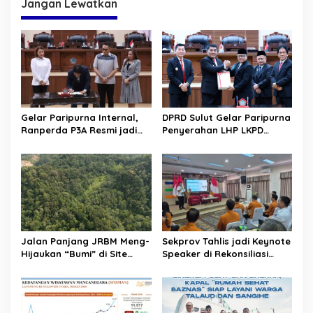
g
Jangan Lewatkan
a
s
i
p
o
s
Gelar Paripurna Internal,
DPRD Sulut Gelar Paripurna
Ranperda P3A Resmi jadi
Penyerahan LHP LKPD
Ranperda Prakarsa DPRD
tahun 2025. Raih WTP ke-12
Sulut
kalinya
Jalan Panjang JRBM Meng-
Sekprov Tahlis jadi Keynote
Hijaukan “Bumi” di Site
Speaker di Rekonsiliasi
Lanut. Jadi Wilayah “Tarki”
Prelist SBR untuk SE2026
hingga Aksi Ilegal Mining