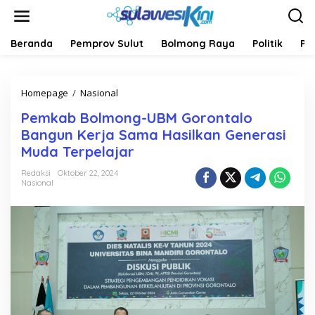
L
e
w
a
Beranda
Pemprov Sulut
Bolmong Raya
Politik
Pe
t
i
k
Homepage
/
Nasional
P
e
e
k
Pemkab Bolmong-UBM Gorontalo
m
o
k
n
Bangun Kerja Sama Hasilkan Generasi
a
t
Muda Terpelajar
b
e
B
n
Redaksi
Oktober 22, 2024
o
Nasional
l
m
o
n
g
-
U
B
M
G