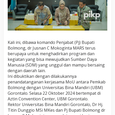
s
i
l
k
a
n
G
e
n
Kali ini, dibawa komando Penjabat (Pj) Bupati
e
Bolmong, dr Jusnan C Mokoginta MARS terus
r
berupaya untuk menghadirkan program dan
a
s
kegiatan yang bisa mewujudkan Sumber Daya
i
Manusia (SDM) yang unggul dan mampu bersaing
M
dengan daerah lain.
u
Ini dibuktikan dengan dilakukannya
d
a
penandatanganan kerjasama MoU antara Pemkab
T
Bolmong dengan Universitas Bina Mandiri (UBM)
e
Gorontalo. Selasa 22 Oktober 2024 bertempat di
r
Aztin Convention Center, UBM Gorontalo.
p
Rektor Universitas Bina Mandiri Gorontalo, Dr Hj.
e
l
Titin Dunggio MSi MKes dan Pj Bupati Bolmong dr
a