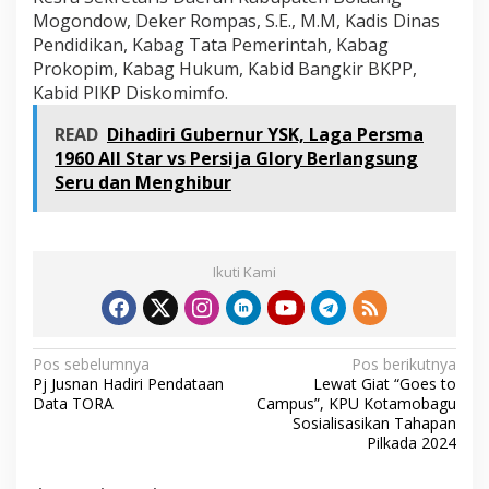
Mogondow, Deker Rompas, S.E., M.M, Kadis Dinas
Pendidikan, Kabag Tata Pemerintah, Kabag
Prokopim, Kabag Hukum, Kabid Bangkir BKPP,
Kabid PIKP Diskomimfo.
READ
Dihadiri Gubernur YSK, Laga Persma
1960 All Star vs Persija Glory Berlangsung
Seru dan Menghibur
Ikuti Kami
N
Pos sebelumnya
Pos berikutnya
Pj Jusnan Hadiri Pendataan
Lewat Giat “Goes to
a
Data TORA
Campus”, KPU Kotamobagu
v
Sosialisasikan Tahapan
Pilkada 2024
i