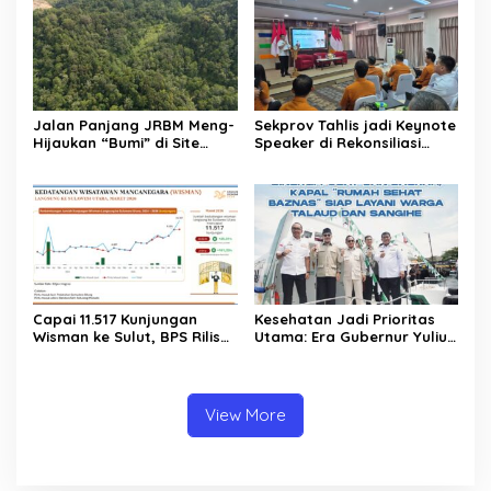
Jalan Panjang JRBM Meng-
Sekprov Tahlis jadi Keynote
Hijaukan “Bumi” di Site
Speaker di Rekonsiliasi
Lanut. Jadi Wilayah “Tarki”
Prelist SBR untuk SE2026
hingga Aksi Ilegal Mining
Capai 11.517 Kunjungan
Kesehatan Jadi Prioritas
Wisman ke Sulut, BPS Rilis
Utama: Era Gubernur Yulius
Kenaikan Pariwisata Sulut
Bawa Layanan Medis
Capai 25,31 Persen
Modern Hingga ke Pelosok
Sulut
View More