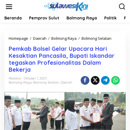
L
e
w
a
Beranda
Pemprov Sulut
Bolmong Raya
Politik
Pe
t
i
k
Homepage
/
Daerah
/
Bolmong Raya
/
Bolmong Selatan
P
e
e
k
Pemkab Bolsel Gelar Upacara Hari
m
o
k
n
Kesaktian Pancasila, Bupati Iskandar
a
t
tegaskan Profesionalitas Dalam
b
e
Bekerja
B
n
o
Redaksi
Oktober 1, 2025
l
Bolmong Raya
,
Bolmong Selatan
,
Daerah
s
e
l
G
e
l
a
r
U