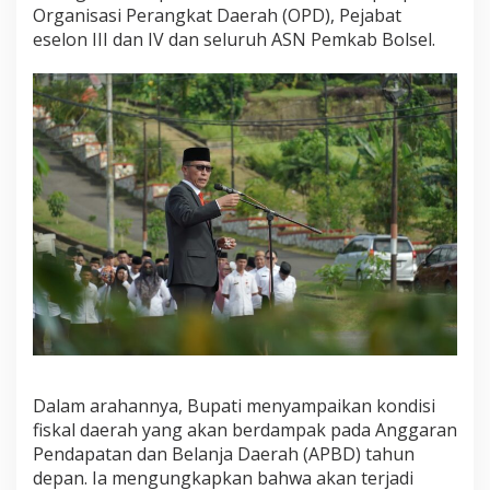
i
Organisasi Perangkat Daerah (OPD), Pejabat
l
eselon III dan IV dan seluruh ASN Pemkab Bolsel.
a
,
B
u
p
a
t
i
I
s
k
a
n
d
a
r
t
e
Dalam arahannya, Bupati menyampaikan kondisi
g
a
fiskal daerah yang akan berdampak pada Anggaran
s
Pendapatan dan Belanja Daerah (APBD) tahun
k
depan. Ia mengungkapkan bahwa akan terjadi
a