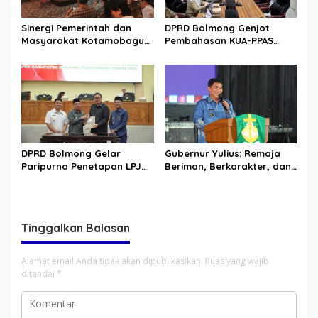
Sinergi Pemerintah dan
DPRD Bolmong Genjot
Masyarakat Kotamobagu
Pembahasan KUA-PPAS
Erat Terjalin di Reses Irene
APBD 2027
Golda Pinontoan
DPRD Bolmong Gelar
Gubernur Yulius: Remaja
Paripurna Penetapan LPJ
Beriman, Berkarakter, dan
APBD tahun 2025
Berkarya Adalah Kekuatan
Sulawesi Utara
Tinggalkan Balasan
Alamat email Anda tidak akan dipublikasikan.
Ruas yang wajib
ditandai
*