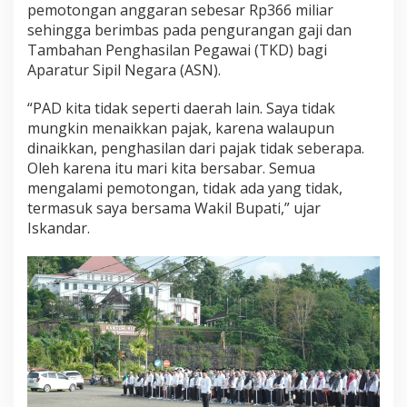
pemotongan anggaran sebesar Rp366 miliar
n
P
sehingga berimbas pada pengurangan gaji dan
r
Tambahan Penghasilan Pegawai (TKD) bagi
o
Aparatur Sipil Negara (ASN).
f
e
“PAD kita tidak seperti daerah lain. Saya tidak
s
i
mungkin menaikkan pajak, karena walaupun
o
dinaikkan, penghasilan dari pajak tidak seberapa.
n
Oleh karena itu mari kita bersabar. Semua
a
mengalami pemotongan, tidak ada yang tidak,
l
termasuk saya bersama Wakil Bupati,” ujar
i
t
Iskandar.
a
s
D
a
l
a
m
B
e
k
e