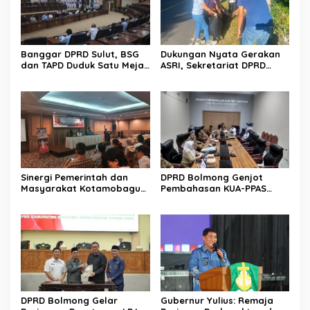
Banggar DPRD Sulut, BSG
Dukungan Nyata Gerakan
dan TAPD Duduk Satu Meja.
ASRI, Sekretariat DPRD
Bahas Penyertaan Modal
Sulut Gelar “Kurve” di Lajur
Rp30 Milyar ke BSG
Jalan Manado – Tomohon
Sinergi Pemerintah dan
DPRD Bolmong Genjot
Masyarakat Kotamobagu
Pembahasan KUA-PPAS
Erat Terjalin di Reses Irene
APBD 2027
Golda Pinontoan
DPRD Bolmong Gelar
Gubernur Yulius: Remaja