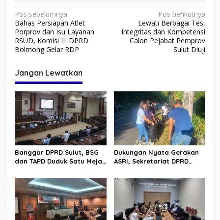
N
Pos sebelumnya
Pos berikutnya
Bahas Persiapan Atlet
Lewati Berbagai Tes,
a
Porprov dan Isu Layanan
Integritas dan Kompetensi
v
RSUD, Komisi III DPRD
Calon Pejabat Pemprov
Bolmong Gelar RDP
Sulut Diuji
i
g
Jangan Lewatkan
a
s
i
p
o
s
Banggar DPRD Sulut, BSG
Dukungan Nyata Gerakan
dan TAPD Duduk Satu Meja.
ASRI, Sekretariat DPRD
Bahas Penyertaan Modal
Sulut Gelar “Kurve” di Lajur
Rp30 Milyar ke BSG
Jalan Manado – Tomohon