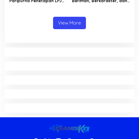
Paripurna Penetapan LPJ
Beriman, Berkarakter, dan
APBD tahun 2025
Berkarya Adalah Kekuatan
Sulawesi Utara
View More