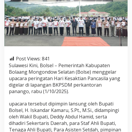
p
a
c
a
r
a
H
a
r
i
K
Post Views:
841
e
Sulawesi Kini, Bolsel – Pemerintah Kabupaten
s
a
Bolaang Mongondow Selatan (Bolse) menggelar
k
upacara peringatan Hari Kesaktian Pancasila yang
t
digelar di lapangan BKPSDM perkantoran
i
panango, rabu (1/10/2025).
a
n
P
upacara tersebut dipimpin lansung oleh Bupati
a
Bolsel, H. Iskandar Kamaru, S.Pt., M.Si., didampingi
n
oleh Wakil Bupati, Deddy Abdul Hamid, serta
c
dihadiri Sekertaris Daerah, para Staf Ahli Bupati,
a
Tenaga Ahli Bupati, Para Asisten Setdah, pimpinan
s