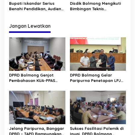
Bupati Iskandar Serius
Disdik Bolmong Mengikuti
i
Benahi Pendidikan, Audiensi
Bimbingan Teknis
p
Lansung Dengan Dirjen
Penguatan Literasi dan
PAUD-Dikdasmen
Numerasi
o
Jangan Lewatkan
s
DPRD Bolmong Genjot
DPRD Bolmong Gelar
Pembahasan KUA-PPAS
Paripurna Penetapan LPJ
APBD 2027
APBD tahun 2025
Jelang Paripurna, Banggar
Sukses Fasilitasi Polemik di
DPRD – TAPD Rampungkan
Inuai, DPRD Bolmong