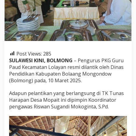
d
L
o
l
a
y
a
n
R
e
Post Views:
285
s
SULAWESI KINI, BOLMONG
– Pengurus PKG Guru
m
Paud Kecamatan Lolayan resmi dilantik oleh Dinas
i
Pendidikan Kabupaten Bolaang Mongondow
D
i
(Bolmong) pada, 10 Maret 2025.
l
a
Adapun pelantikan yang berlangsung di TK Tunas
n
Harapan Desa Mopait ini dipimpin Koordinator
t
pengawas Riswan Sugandi Mokoginta, S.Pd.
i
k