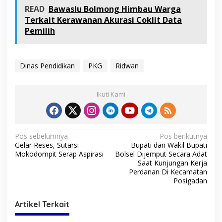
READ
Bawaslu Bolmong Himbau Warga
Terkait Kerawanan Akurasi Coklit Data
Pemilih
Dinas Pendidikan
PKG
Ridwan
Ikuti Kami
N
Pos sebelumnya
Pos berikutnya
Gelar Reses, Sutarsi
Bupati dan Wakil Bupati
a
Mokodompit Serap Aspirasi
Bolsel Dijemput Secara Adat
v
Saat Kunjungan Kerja
Perdanan Di Kecamatan
i
Posigadan
g
Artikel Terkait
a
s