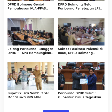
DPRD Bolmong Genjot
DPRD Bolmong Gelar
Pembahasan KUA-PPAS
Paripurna Penetapan LPJ
APBD 2027
APBD tahun 2025
Jelang Paripurna, Banggar
Sukses Fasilitasi Polemik di
DPRD – TAPD Rampungkan
Inuai, DPRD Bolmong
Pembahasan LPJ APBD 2025
Segera Terbitkan
Rekomendasi
Bupati Yusra Sambut 345
Paripurna DPRD Sulut :
Mahasiswa KKN IAIN
Gubernur Yulius Tegaskan
Manado
Komitmen Tata Kelola
Keuangan Transparan dan
Berkelanjutan