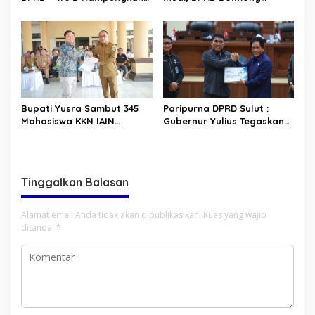
Pembahasan LPJ APBD 2025
Segera Terbitkan
Rekomendasi
Bupati Yusra Sambut 345
Paripurna DPRD Sulut :
Mahasiswa KKN IAIN
Gubernur Yulius Tegaskan
Manado
Komitmen Tata Kelola
Keuangan Transparan dan
Berkelanjutan
Tinggalkan Balasan
Alamat email Anda tidak akan dipublikasikan.
Ruas yang wajib
ditandai
*