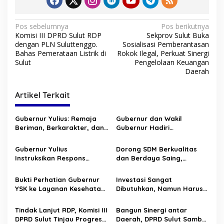
N
Pos sebelumnya
Pos berikutnya
Komisi III DPRD Sulut RDP
Sekprov Sulut Buka
a
dengan PLN Suluttenggo.
Sosialisasi Pemberantasan
v
Bahas Pemerataan Listrik di
Rokok Ilegal, Perkuat Sinergi
Sulut
Pengelolaan Keuangan
i
Daerah
g
Artikel Terkait
a
s
Gubernur Yulius: Remaja
Gubernur dan Wakil
i
Beriman, Berkarakter, dan
Gubernur Hadiri
p
Berkarya Adalah Kekuatan
Pengucapan Syukur di
Sulawesi Utara
Lapangan God Bless
Gubernur Yulius
Dorong SDM Berkualitas
o
Tondano
Instruksikan Respons
dan Berdaya Saing,
s
Cepat, Bantuan Logistik
Gubernur YSK Tekankan Hal
Pemprov Sulut Meluncur ke
ini Pada Lulusan Pendidikan
Bukti Perhatian Gubernur
Investasi Sangat
Sangihe
Vokasi di Bitung
YSK ke Layanan Kesehatan
Dibutuhkan, Namun Harus
Sulut : RS ODSK Berhasil
Berkualitas, Taat Hukum,
Laksanakan Operasi
dan Ramah Lingkungan
Tindak Lanjut RDP, Komisi III
Bangun Sinergi antar
Perdana Tumor Usus Besar
DPRD Sulut Tinjau Progres
Daerah, DPRD Sulut Sambut