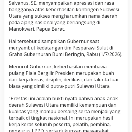
Selvanus, SE, menyampaikan apresiasi dan rasa
b
e
bangganya atas keberhasilan kontingen Sulawesi
r
Utara yang sukses mengharumkan nama daerah
n
pada ajang nasional yang berlangsung di
u
Manokwari, Papua Barat.
r
Y
u
Hal tersebut disampaikan Gubernur saat
l
menyambut kedatangan tim Pesparawi Sulut di
i
Graha Gubernuran Bumi Beringin, Rabu (1/7/2026).
u
s
Menurut Gubernur, keberhasilan membawa
:
B
pulang Piala Bergilir Presiden merupakan buah
u
dari kerja keras, disiplin, dedikasi, dan talenta luar
k
biasa yang dimiliki putra-putri Sulawesi Utara.
t
i
“Prestasi ini adalah bukti nyata bahwa anak-anak
T
a
daerah Sulawesi Utara memiliki kemampuan dan
l
kualitas yang mampu bersaing serta menjadi yang
e
terbaik di tingkat nasional. Ini merupakan hasil
n
kerja keras seluruh peserta, pelatih, pembina,
t
a
pengurus LPPD, serta dukungan masyarakat