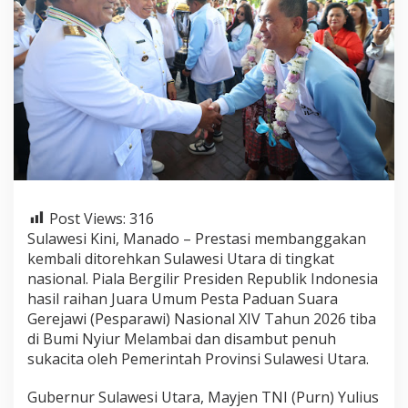
d
e
n
T
i
b
a
d
i
S
u
l
a
Post Views:
316
w
e
Sulawesi Kini, Manado – Prestasi membanggakan
s
kembali ditorehkan Sulawesi Utara di tingkat
i
nasional. Piala Bergilir Presiden Republik Indonesia
U
hasil raihan Juara Umum Pesta Paduan Suara
t
Gerejawi (Pesparawi) Nasional XIV Tahun 2026 tiba
a
r
di Bumi Nyiur Melambai dan disambut penuh
a
sukacita oleh Pemerintah Provinsi Sulawesi Utara.
,
G
Gubernur Sulawesi Utara, Mayjen TNI (Purn) Yulius
u