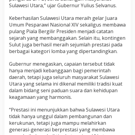
d
Sulawesi Utara,” ujar Gubernur Yulius Selvanus.
a
n
Keberhasilan Sulawesi Utara meraih gelar Juara
K
Umum Pesparawi Nasional XIV sekaligus membawa
e
r
pulang Piala Bergilir Presiden menjadi catatan
j
sejarah yang membanggakan. Selain itu, kontingen
a
Sulut juga berhasil meraih sejumlah prestasi pada
K
berbagai kategori lomba yang dipertandingkan.
e
r
a
Gubernur menegaskan, capaian tersebut tidak
s
hanya menjadi kebanggaan bagi pemerintah
A
daerah, tetapi juga seluruh masyarakat Sulawesi
n
Utara yang selama ini dikenal memiliki tradisi kuat
a
dalam bidang seni paduan suara dan kehidupan
k
D
keagamaan yang harmonis.
a
e
“Prestasi ini menunjukkan bahwa Sulawesi Utara
r
tidak hanya unggul dalam pembangunan dan
a
kerukunan, tetapi juga mampu melahirkan
h
generasi-generasi berprestasi yang membawa