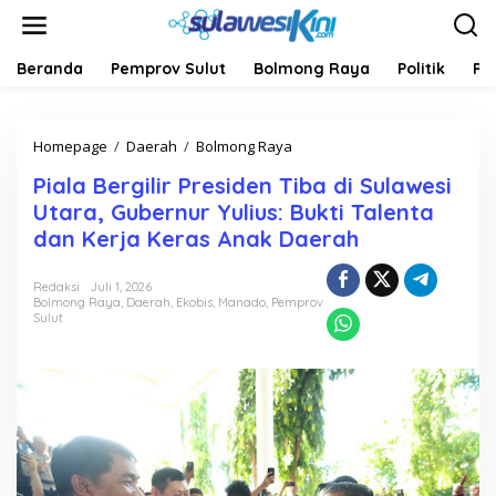
L
e
w
a
Beranda
Pemprov Sulut
Bolmong Raya
Politik
Pe
t
i
k
Homepage
/
Daerah
/
Bolmong Raya
P
e
i
k
Piala Bergilir Presiden Tiba di Sulawesi
a
o
l
n
Utara, Gubernur Yulius: Bukti Talenta
a
t
dan Kerja Keras Anak Daerah
B
e
e
n
r
Redaksi
Juli 1, 2026
Bolmong Raya
,
Daerah
,
Ekobis
,
Manado
,
Pemprov
g
Sulut
i
l
i
r
P
r
e
s
i