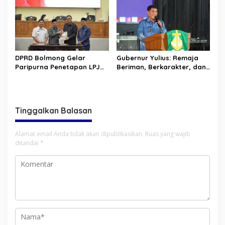
DPRD Bolmong Gelar
Gubernur Yulius: Remaja
Paripurna Penetapan LPJ
Beriman, Berkarakter, dan
APBD tahun 2025
Berkarya Adalah Kekuatan
Sulawesi Utara
Tinggalkan Balasan
Alamat email Anda tidak akan dipublikasikan.
Ruas yang wajib
ditandai
*