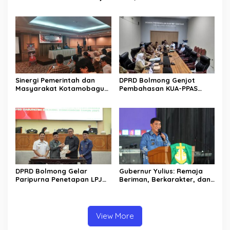
Bahas Penyertaan Modal
Sulut Gelar “Kurve” di Lajur
Rp30 Milyar ke BSG
Jalan Manado – Tomohon
Sinergi Pemerintah dan
DPRD Bolmong Genjot
Masyarakat Kotamobagu
Pembahasan KUA-PPAS
Erat Terjalin di Reses Irene
APBD 2027
Golda Pinontoan
DPRD Bolmong Gelar
Gubernur Yulius: Remaja
Paripurna Penetapan LPJ
Beriman, Berkarakter, dan
APBD tahun 2025
Berkarya Adalah Kekuatan
Sulawesi Utara
View More