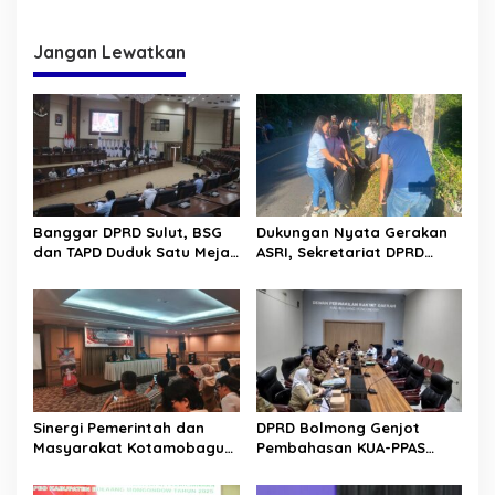
MORR III di Kalasey
Hangat Banggar dan
Banmus DPRD DKI Jakarta
Jangan Lewatkan
Banggar DPRD Sulut, BSG
Dukungan Nyata Gerakan
dan TAPD Duduk Satu Meja.
ASRI, Sekretariat DPRD
Bahas Penyertaan Modal
Sulut Gelar “Kurve” di Lajur
Rp30 Milyar ke BSG
Jalan Manado – Tomohon
Sinergi Pemerintah dan
DPRD Bolmong Genjot
Masyarakat Kotamobagu
Pembahasan KUA-PPAS
Erat Terjalin di Reses Irene
APBD 2027
Golda Pinontoan