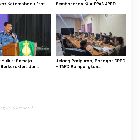
kat Kotamobagu Erat
Pembahasan KUA-PPAS APBD
di Reses Irene Golda
2027
n
 Yulius: Remaja
Jelang Paripurna, Banggar DPRD
 Berkarakter, dan
– TAPD Rampungkan
 Adalah Kekuatan
Pembahasan LPJ APBD 2025
 Utara
ng wajib ditandai
*