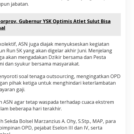
pun jabatan.
Porprov, Gubernur YSK Optimis Atlet Sulut Bisa
nal
kolektif, ASN juga diajak menyukseskan kegiatan
n Run 5K yang akan digelar akhir Juni. Menjelang
ga akan mengadakan Dzikir bersama dan Pesta
hmi dan syukur bersama masyarakat.
nyoroti soal tenaga outsourcing, mengingatkan OPD
gan pihak ketiga untuk menghindari keterlambatan
aran gaji.
h ASN agar tetap waspada terhadap cuaca ekstrem
lam beberapa hari terakhir.
leh Sekda Bolsel Marzanzius A. Ohy, S.Stp., MAP, para
 pimpinan OPD, pejabat Eselon III dan IV, serta