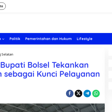
ta
a
Politik
Pemerintahan dan Hukum
Lifestyle
 Selatan
P
i
 Bupati Bolsel Tekankan
m
p
m sebagai Kunci Pelayanan
i
n
A
p
e
l
K
o
r