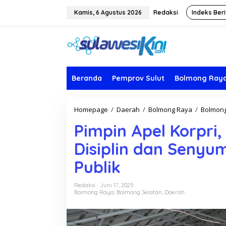
L
e
Kamis, 6 Agustus 2026
Redaksi
Indeks Beri
w
a
t
i
k
e
k
Beranda
Pemprov Sulut
Bolmong Ray
o
n
t
Homepage
/
Daerah
/
Bolmong Raya
/
Bolmong
e
n
Pimpin Apel Korpri,
Disiplin dan Senyu
Publik
Redaksi
Juni 17, 2025
Bolmong Raya
,
Bolmong Selatan
,
Daerah