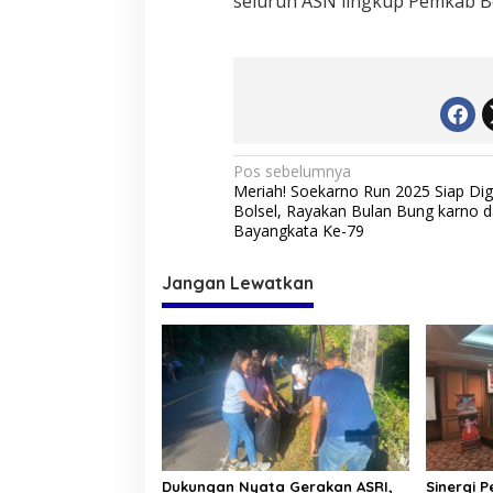
seluruh ASN lingkup Pemkab Bo
N
Pos sebelumnya
Meriah! Soekarno Run 2025 Siap Dige
a
Bolsel, Rayakan Bulan Bung karno 
v
Bayangkata Ke-79
i
Jangan Lewatkan
g
a
s
i
p
o
s
Dukungan Nyata Gerakan ASRI,
Sinergi 