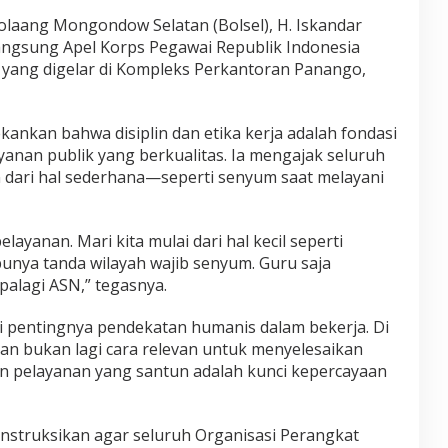
i
 Bolaang Mongondow Selatan (Bolsel), H. Iskandar
s
i
langsung Apel Korps Pegawai Republik Indonesia
p
l yang digelar di Kompleks Perkantoran Panango,
l
i
n
ankan bahwa disiplin dan etika kerja adalah fondasi
d
a
nan publik yang berkualitas. Ia mengajak seluruh
n
dari hal sederhana—seperti senyum saat melayani
S
e
n
layanan. Mari kita mulai dari hal kecil seperti
y
u
punya tanda wilayah wajib senyum. Guru saja
m
palagi ASN,” tegasnya.
s
e
i pentingnya pendekatan humanis dalam bekerja. Di
b
san bukan lagi cara relevan untuk menyelesaikan
a
g
an pelayanan yang santun adalah kunci kepercayaan
a
i
K
instruksikan agar seluruh Organisasi Perangkat
u