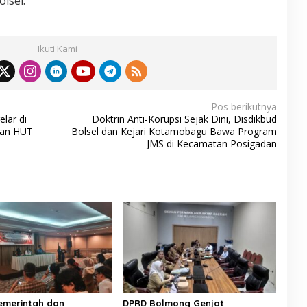
lsel.
Ikuti Kami
Pos berikutnya
lar di
Doktrin Anti-Korupsi Sejak Dini, Disdikbud
dan HUT
Bolsel dan Kejari Kotamobagu Bawa Program
JMS di Kecamatan Posigadan
Pemerintah dan
DPRD Bolmong Genjot