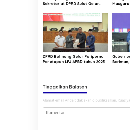
Sekretariat DPRD Sulut Gelar
Masyara
“Kurve” di Lajur Jalan Manado –
Terjalin 
Tomohon
Pinontoa
DPRD Bolmong Gelar Paripurna
Gubernur
Penetapan LPJ APBD tahun 2025
Beriman,
Berkarya
Sulawesi
Tinggalkan Balasan
Alamat email Anda tidak akan dipublikasikan.
Ruas ya