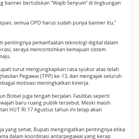
 banner bertuliskan “Wajib Senyum” di lingkungan
n
c
i
P
epan, semua OPD harus sudah punya banner itu,”
e
l
a
y
oti pentingnya pemanfaatan teknologi digital dalam
a
okrasi, seraya mencontohkan kemajuan sistem
n
aju.
a
n
pati turut mengungkapkan rasa syukur atas telah
P
u
asilan Pegawai (TPP) ke-13, dan mengajak seluruh
b
ebagai motivasi meningkatkan kinerja.
l
i
n Bolsel juga tengah berjalan. Fasilitas seperti
k
 wajah baru ruang publik tersebut. Meski masih
tan HUT RI 17 Agustus tahun ini tetap akan
 yang sehat, Bupati mengingatkan pentingnya etika
ama dalam koordinasi antarpegawai yang kerap