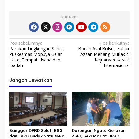
Ikuti Kami
N
Pos sebelumnya
Pos berikutnya
⁠Pastikan Lingkungan Sehat,
Bocah Asal Bolsel, Zubair
a
Puskesmas Mopuya Gelar
Azzan Menang Mutlak di
v
IKL di Tempat Usaha dan
Kejuaraan Karate
Ibadah
Internasional
i
g
Jangan Lewatkan
a
s
i
p
o
s
Banggar DPRD Sulut, BSG
Dukungan Nyata Gerakan
dan TAPD Duduk Satu Meja.
ASRI, Sekretariat DPRD