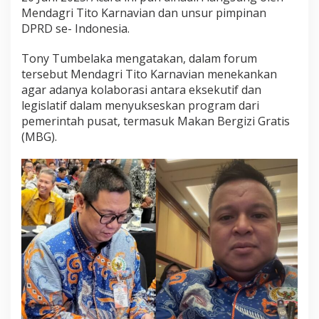
a
Mendagri Tito Karnavian dan unsur pimpinan
n
DPRD se- Indonesia.
g
s
Tony Tumbelaka mengatakan, dalam forum
u
n
tersebut Mendagri Tito Karnavian menekankan
g
agar adanya kolaborasi antara eksekutif dan
M
legislatif dalam menyukseskan program dari
e
pemerintah pusat, termasuk Makan Bergizi Gratis
n
d
(MBG).
a
g
r
i