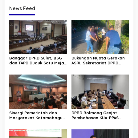
News Feed
Banggar DPRD Sulut, BSG
Dukungan Nyata Gerakan
dan TAPD Duduk Satu Meja.
ASRI, Sekretariat DPRD
Bahas Penyertaan Modal
Sulut Gelar “Kurve” di Lajur
Rp30 Milyar ke BSG
Jalan Manado – Tomohon
Sinergi Pemerintah dan
DPRD Bolmong Genjot
Masyarakat Kotamobagu
Pembahasan KUA-PPAS
Erat Terjalin di Reses Irene
APBD 2027
Golda Pinontoan