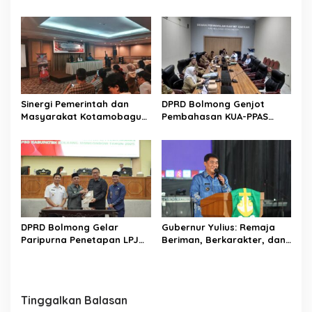
Bahas Penyertaan Modal
Sulut Gelar “Kurve” di Lajur
Rp30 Milyar ke BSG
Jalan Manado – Tomohon
Sinergi Pemerintah dan
DPRD Bolmong Genjot
Masyarakat Kotamobagu
Pembahasan KUA-PPAS
Erat Terjalin di Reses Irene
APBD 2027
Golda Pinontoan
DPRD Bolmong Gelar
Gubernur Yulius: Remaja
Paripurna Penetapan LPJ
Beriman, Berkarakter, dan
APBD tahun 2025
Berkarya Adalah Kekuatan
Sulawesi Utara
Tinggalkan Balasan