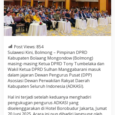
g
M
a
s
u
k
D
P
P
A
Post Views:
854
D
Sulawesi Kini, Bolmong – Pimpinan DPRD
K
A
Kabupaten Bolaang Mongondow (Bolmong)
S
masing-masing Ketua DPRD Tony Tumbelaka dan
I
Wakil Ketua DPRD Sulhan Manggabarani masuk
.
dalam jajaran Dewan Pengurus Pusat (DPP)
D
Asosiasi Dewan Perwakilan Rakyat Daerah
i
l
Kabupaten Seluruh Indonesia (ADKASI).
a
n
Hal ini terjadi setelah keduanya menghadiri
t
pengukugan pengurus ADKASI yang
i
diselenggarakan di Hotel Borobudur Jakarta, Jumat
k
L
20 Juni 2025. Acara ini pun dihadiri langsung oleh