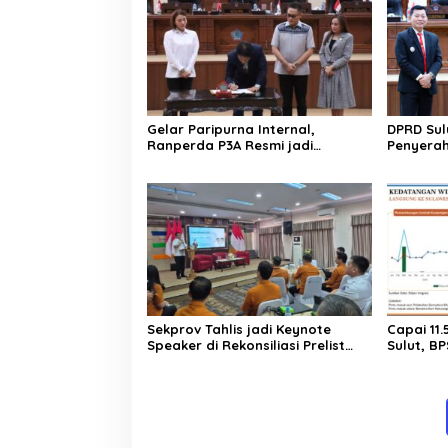
Gelar Paripurna Internal,
DPRD Sul
Ranperda P3A Resmi jadi
Penyerah
Ranperda Prakarsa DPRD Sulut
2025. Rai
Sekprov Tahlis jadi Keynote
Capai 11
Speaker di Rekonsiliasi Prelist
Sulut, BP
SBR untuk SE2026
Pariwisat
Persen