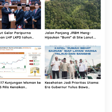
ut Gelar Paripurna
Jalan Panjang JRBM Meng-
an LHP LKPD tahun
Hijaukan “Bumi” di Site Lanut.
h WTP ke-12 kalinya
Jadi Wilayah “Tarki” hingga Aksi
Ilegal Mining
.517 Kunjungan Wisman ke
Kesehatan Jadi Prioritas Utama:
S Rilis Kenaikan
Era Gubernur Yulius Bawa
a Sulut Capai 25,31
Layanan Medis Modern Hingga
ke Pelosok Sulut