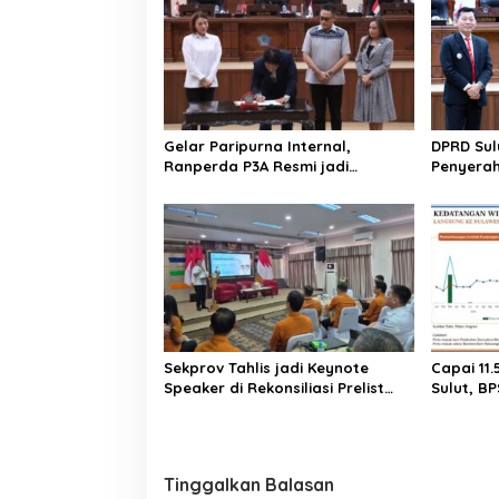
a
s
i
p
o
Gelar Paripurna Internal,
DPRD Sul
s
Ranperda P3A Resmi jadi
Penyerah
Ranperda Prakarsa DPRD Sulut
2025. Rai
Sekprov Tahlis jadi Keynote
Capai 11
Speaker di Rekonsiliasi Prelist
Sulut, BP
SBR untuk SE2026
Pariwisat
Persen
Tinggalkan Balasan