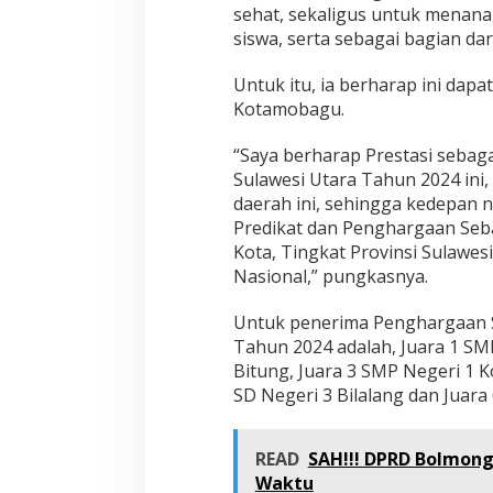
m
sehat, sekaligus untuk menanam
o
siswa, serta sebagai bagian da
b
a
Untuk itu, ia berharap ini dapa
g
u
Kotamobagu.
“Saya berharap Prestasi sebaga
Sulawesi Utara Tahun 2024 ini, 
daerah ini, sehingga kedepan
Predikat dan Penghargaan Sebag
Kota, Tingkat Provinsi Sulawes
Nasional,” pungkasnya.
Untuk penerima Penghargaan Se
Tahun 2024 adalah, Juara 1 SM
Bitung, Juara 3 SMP Negeri 1 
SD Negeri 3 Bilalang dan Juara
READ
SAH!!! DPRD Bolmon
Waktu