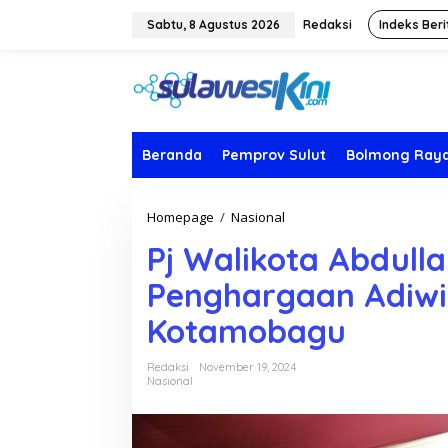
L
e
Sabtu, 8 Agustus 2026
Redaksi
Indeks Beri
w
a
t
i
k
e
k
Beranda
Pemprov Sulut
Bolmong Ray
o
n
t
Homepage
/
Nasional
P
e
j
n
Pj Walikota Abdull
W
a
Penghargaan Adiwi
l
i
Kotamobagu
k
o
t
Redaksi
November 19, 2024
a
Nasional
A
b
d