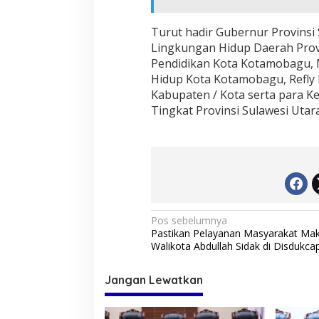
Turut hadir Gubernur Provinsi 
Lingkungan Hidup Daerah Provin
Pendidikan Kota Kotamobagu, M
Hidup Kota Kotamobagu, Refly
Kabupaten / Kota serta para K
Tingkat Provinsi Sulawesi Utar
N
Pos sebelumnya
Pastikan Pelayanan Masyarakat Mak
a
Walikota Abdullah Sidak di Disdukcap
v
i
Jangan Lewatkan
g