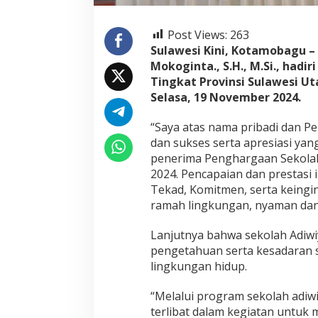
r
g
a
Post Views:
263
a
Sulawesi Kini, Kotamobagu –
n
Mokoginta., S.H., M.Si., had
A
d
Tingkat Provinsi Sulawesi U
i
Selasa, 19 November 2024.
w
i
“Saya atas nama pribadi dan 
y
dan sukses serta apresiasi yan
a
t
penerima Penghargaan Sekolah 
a
2024. Pencapaian dan prestasi
k
Tekad, Komitmen, serta keingi
e
ramah lingkungan, nyaman dan b
S
M
P
Lanjutnya bahwa sekolah Adiwi
N
pengetahuan serta kesadaran s
4
lingkungan hidup.
K
o
“Melalui program sekolah adiwi
t
a
terlibat dalam kegiatan untuk