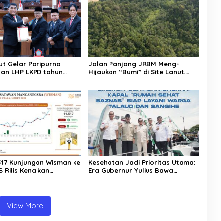
ut Gelar Paripurna
Jalan Panjang JRBM Meng-
an LHP LKPD tahun
Hijaukan “Bumi” di Site Lanut.
h WTP ke-12 kalinya
Jadi Wilayah “Tarki” hingga Aksi
Ilegal Mining
.517 Kunjungan Wisman ke
Kesehatan Jadi Prioritas Utama:
S Rilis Kenaikan
Era Gubernur Yulius Bawa
a Sulut Capai 25,31
Layanan Medis Modern Hingga
ke Pelosok Sulut
View More