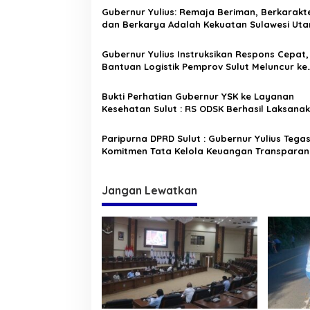
a
Gubernur Yulius: Remaja Beriman, Berkarakte
s
dan Berkarya Adalah Kekuatan Sulawesi Uta
i
Gubernur Yulius Instruksikan Respons Cepat,
p
Bantuan Logistik Pemprov Sulut Meluncur ke
Sangihe
o
Bukti Perhatian Gubernur YSK ke Layanan
s
Kesehatan Sulut : RS ODSK Berhasil Laksana
Operasi Perdana Tumor Usus Besar
Paripurna DPRD Sulut : Gubernur Yulius Tega
Komitmen Tata Kelola Keuangan Transparan
Berkelanjutan
Jangan Lewatkan