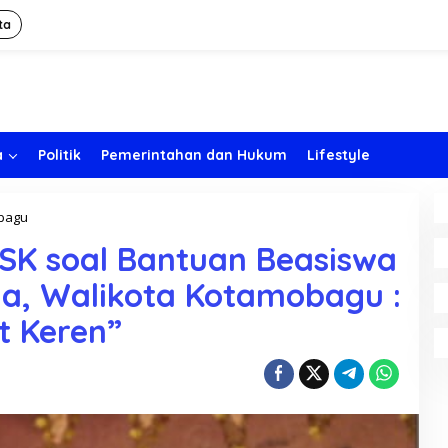
ta
a
Politik
Pemerintahan dan Hukum
Lifestyle
bagu
R
e
SK soal Bantuan Beasiswa
s
p
a, Walikota Kotamobagu :
o
n
t Keren”
K
e
b
i
j
a
k