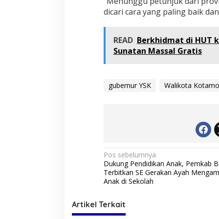
“Menunggu petunjuk dari provi
dicari cara yang paling baik d
READ
Berkhidmat di HUT k
Sunatan Massal Gratis
gubernur YSK
Walikota Kotam
N
Pos sebelumnya
Dukung Pendidikan Anak, Pemkab B
a
Terbitkan SE Gerakan Ayah Mengam
v
Anak di Sekolah
i
Artikel Terkait
g