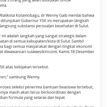
K
ama.
o
t
a
 Walikota Kotamobagu, dr Wenny Gaib menilai bahwa
m
g ditunjukan Gubernur YSK ini merupakan langkah
o
langsung substansi persoalan kesehatan di Sulut.
b
a
ini adalah langkah yang sangat strategis dalam
g
u
an di semua kabupaten/kota di Sulut. Sambil
:
a bagi semua masyarakat dengan tingkat ekonomi
"
at diwawancari sulawesikini.com, Kamis 18 Desember
P
a
k
G
K atas kebijakan tersebut.
u
b
eren,” sambung Wenny.
e
r
proses seleksi penerima bantuan beasiswa tersebut,
n
nya masih akan terus berkoordinasi dengan
u
r
an formula yang selaras dan tepat.
S
u