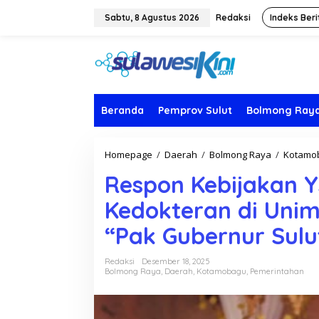
L
e
Sabtu, 8 Agustus 2026
Redaksi
Indeks Beri
w
a
t
i
k
e
k
Beranda
Pemprov Sulut
Bolmong Ray
o
n
t
Homepage
/
Daerah
/
Bolmong Raya
/
Kotamo
e
n
Respon Kebijakan Y
Kedokteran di Unim
“Pak Gubernur Sulu
Redaksi
Desember 18, 2025
Bolmong Raya
,
Daerah
,
Kotamobagu
,
Pemerintahan