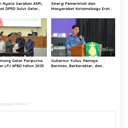
 Nyata Gerakan ASRI,
Sinergi Pemerintah dan
iat DPRD Sulut Gelar
Masyarakat Kotamobagu Erat
di Lajur Jalan Manado –
Terjalin di Reses Irene Golda
Pinontoan
mong Gelar Paripurna
Gubernur Yulius: Remaja
n LPJ APBD tahun 2025
Beriman, Berkarakter, dan
Berkarya Adalah Kekuatan
Sulawesi Utara
ng wajib ditandai
*