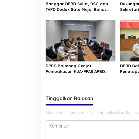
Banggar DPRD Sulut, BSG dan
Dukungan
TAPD Duduk Satu Meja. Bahas
Sekretar
Penyertaan Modal Rp30 Milyar
“Kurve” 
ke BSG
Tomohon
DPRD Bolmong Genjot
DPRD Bol
Pembahasan KUA-PPAS APBD
Penetapa
2027
Tinggalkan Balasan
Alamat email Anda tidak akan dipublikasikan.
Ruas ya