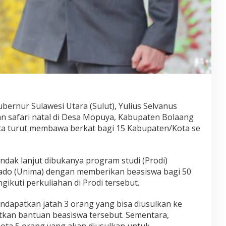
e
d
o
k
t
e
r
a
n
d
i
U
bernur Sulawesi Utara (Sulut), Yulius Selvanus
n
n safari natal di Desa Mopuya, Kabupaten Bolaang
i
a turut membawa berkat bagi 15 Kabupaten/Kota se
m
a
,
W
ndak lanjut dibukanya program studi (Prodi)
a
nado (Unima) dengan memberikan beasiswa bagi 50
l
ikuti perkuliahan di Prodi tersebut.
i
k
o
dapatkan jatah 3 orang yang bisa diusulkan ke
t
kan bantuan beasiswa tersebut. Sementara,
a
uota 5 orang yang akan diusulkan untuk