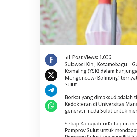
Post Views:
1,036
Sulawesi Kini, Kotamobagu – Gu
Komaling (YSK) dalam kunjunga
Mongondow (Bolmong) ternyat
Sulut.
Berkat yang dimaksud adalah ti
Kedokteran di Universitas Ma
generasi muda Sulut untuk meng
Setiap Kabupaten/Kota pun men
Pemprov Sulut untuk mendapat
Pemprov Sulut juga memiliki k