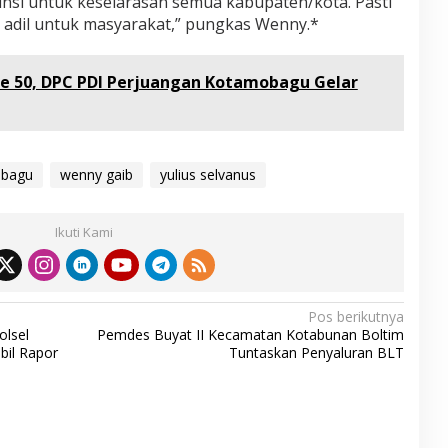
nsi untuk keselarasan semua kabupaten/kota. Pasti
l
an adil untuk masyarakat,” pungkas Wenny.*
u
t
K
e 50, DPC PDI Perjuangan Kotamobagu Gelar
e
r
e
n
"
obagu
wenny gaib
yulius selvanus
Ikuti Kami
Pos berikutnya
olsel
Pemdes Buyat II Kecamatan Kotabunan Boltim
bil Rapor
Tuntaskan Penyaluran BLT