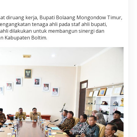
g
o
D
mpat diruang kerja, Bupati Bolaang Mongondow Timur,
i
gangkatan tenaga ahli pada staf ahli bupati,
P
e
ahli dilakukan untuk membangun sinergi dan
m
n Kabupaten Boltim.
e
r
i
n
t
a
h
a
n
B
o
l
t
i
m