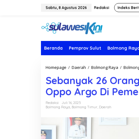
L
e
Sabtu, 8 Agustus 2026
Redaksi
Indeks Beri
w
a
t
i
k
e
k
Beranda
Pemprov Sulut
Bolmong Ray
o
n
t
Homepage
/
Daerah
/
Bolmong Raya
/
Bolmong
e
n
Sebanyak 26 Orang 
Oppo Argo Di Peme
Redaksi
Juli 16, 2025
Bolmong Raya
,
Bolmong Timur
,
Daerah