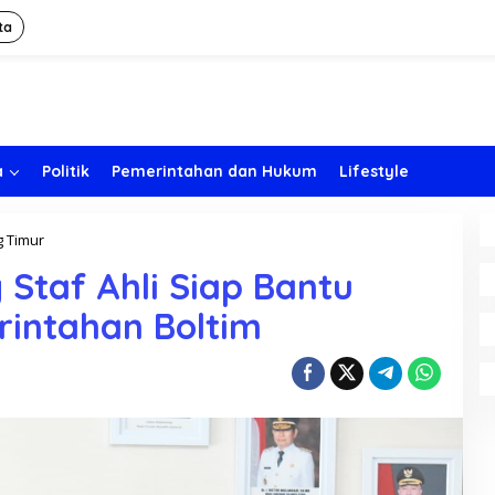
ta
a
Politik
Pemerintahan dan Hukum
Lifestyle
 Timur
S
e
Staf Ahli Siap Bantu
b
a
rintahan Boltim
n
y
a
k
2
6
O
r
a