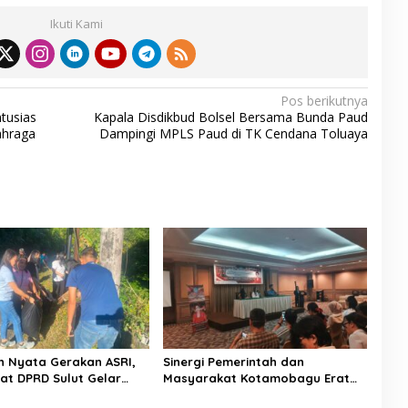
Ikuti Kami
Pos berikutnya
tusias
Kapala Disdikbud Bolsel Bersama Bunda Paud
ahraga
Dampingi MPLS Paud di TK Cendana Toluaya
 Nyata Gerakan ASRI,
Sinergi Pemerintah dan
iat DPRD Sulut Gelar
Masyarakat Kotamobagu Erat
di Lajur Jalan Manado –
Terjalin di Reses Irene Golda