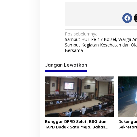
N
Pos sebelumnya
Sambut HUT ke-17 Bolsel, Warga An
a
Sambut Kegiatan Kesehatan dan Ol
v
Bersama
i
Jangan Lewatkan
g
a
s
i
p
o
s
Banggar DPRD Sulut, BSG dan
Dukungan
TAPD Duduk Satu Meja. Bahas
Sekretar
Penyertaan Modal Rp30 Milyar
“Kurve” 