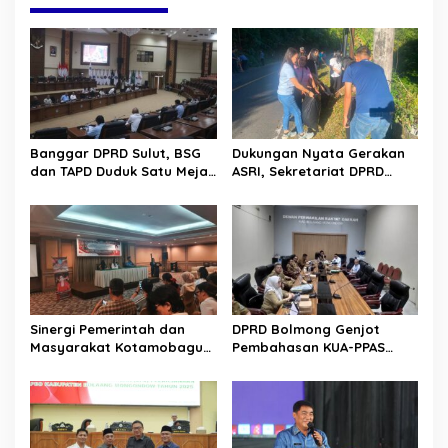
g
a
s
i
p
o
Banggar DPRD Sulut, BSG
Dukungan Nyata Gerakan
s
dan TAPD Duduk Satu Meja.
ASRI, Sekretariat DPRD
Bahas Penyertaan Modal
Sulut Gelar “Kurve” di Lajur
Rp30 Milyar ke BSG
Jalan Manado – Tomohon
Sinergi Pemerintah dan
DPRD Bolmong Genjot
Masyarakat Kotamobagu
Pembahasan KUA-PPAS
Erat Terjalin di Reses Irene
APBD 2027
Golda Pinontoan