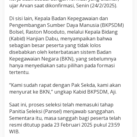
s
ujar Arvan saat dikonfirmasi, Senin (24/2/2025).
i
P
Di sisi lain, Kepala Badan Kepegawaian dan
P
Pengembangan Sumber Daya Manusia (BKPSDM)
P
K
Bolsel, Raston Mooduto, melalui Kepala Bidang
:
(Kabid) Hanjian Dabu, menyampaikan bahwa
P
sebagian besar peserta yang tidak lolos
e
disebabkan oleh keterbatasan sistem Badan
n
Kepegawaian Negara (BKN), yang sebelumnya
g
a
hanya menyediakan satu pilihan pada formasi
l
tertentu.
a
m
“Kami sudah rapat dengan Pak Sekda, kami akan
a
menyurat ke BKN,” ungkap Kabid BKPSDM, Aji.
n
K
e
Saat ini, proses seleksi telah memasuki tahap
r
Panitia Seleksi (Pansel) menjawab sanggahan.
j
Sementara itu, masa sanggah bagi peserta telah
a
resmi ditutup pada 23 Februari 2025 pukul 23:59
T
i
WIB.
d