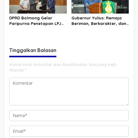
DPRD Bolmong Gelar
Gubernur Yulius: Remaja
Paripurna Penetapan LPJ
Beriman, Berkarakter, dan
APBD tahun 2025
Berkarya Adalah Kekuatan
Sulawesi Utara
Tinggalkan Balasan
Alamat email Anda tidak akan dipublikasikan.
Ruas yang wajib
ditandai
*