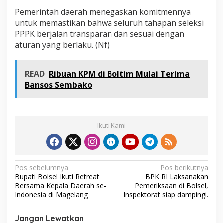
a
Pemerintah daerah menegaskan komitmennya
k
untuk memastikan bahwa seluruh tahapan seleksi
S
PPPK berjalan transparan dan sesuai dengan
e
s
aturan yang berlaku. (Nf)
u
a
i
READ
Ribuan KPM di Boltim Mulai Terima
F
Bansos Sembako
o
r
m
a
s
Ikuti Kami
i
N
Pos sebelumnya
Pos berikutnya
Bupati Bolsel Ikuti Retreat
BPK RI Laksanakan
a
Bersama Kepala Daerah se-
Pemeriksaan di Bolsel,
v
Indonesia di Magelang
Inspektorat siap dampingi.
i
Jangan Lewatkan