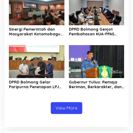
Sinergi Pemerintah dan
DPRD Bolmong Genjot
Masyarakat Kotamobagu
Pembahasan KUA-PPAS
Erat Terjalin di Reses Irene
APBD 2027
Golda Pinontoan
DPRD Bolmong Gelar
Gubernur Yulius: Remaja
Paripurna Penetapan LPJ
Beriman, Berkarakter, dan
APBD tahun 2025
Berkarya Adalah Kekuatan
Sulawesi Utara
View More