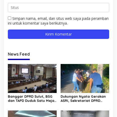
Simpan nama, email, dan situs web saya pada peramban
ini untuk komentar saya berikutnya.
News Feed
Banggar DPRD Sulut, BSG
Dukungan Nyata Gerakan
dan TAPD Duduk Satu Meja.
ASRI, Sekretariat DPRD
Bahas Penyertaan Modal
Sulut Gelar “Kurve” di Lajur
Rp30 Milyar ke BSG
Jalan Manado – Tomohon