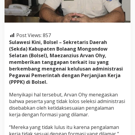
i
K
a
b
a
r
Post Views:
857
K
e
Sulawesi Kini, Bolsel – Sekretaris Daerah
l
(Sekda) Kabupaten Bolaang Mongondow
u
Selatan (Bolsel), Maezanzius Arvan Ohy,
l
memberikan tanggapan terkait isu yang
u
s
berkembang mengenai kelulusan administrasi
a
Pegawai Pemerintah dengan Perjanjian Kerja
n
(PPPK) di Bolsel.
A
d
Menyikapi hal tersebut, Arvan Ohy menegaskan
m
i
bahwa peserta yang tidak lolos seleksi administrasi
n
disebabkan oleh ketidaksesuaian pengalaman
i
kerja dengan formasi yang dilamar.
s
t
“Mereka yang tidak lulus itu karena pengalaman
r
a
kerja tidak sesuai dengan formasi yang dilamar,”