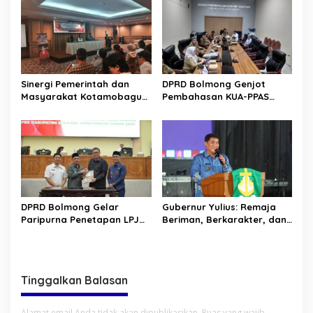
Sinergi Pemerintah dan
DPRD Bolmong Genjot
Masyarakat Kotamobagu
Pembahasan KUA-PPAS
Erat Terjalin di Reses Irene
APBD 2027
Golda Pinontoan
DPRD Bolmong Gelar
Gubernur Yulius: Remaja
Paripurna Penetapan LPJ
Beriman, Berkarakter, dan
APBD tahun 2025
Berkarya Adalah Kekuatan
Sulawesi Utara
Tinggalkan Balasan
Alamat email Anda tidak akan dipublikasikan.
Ruas yang wajib