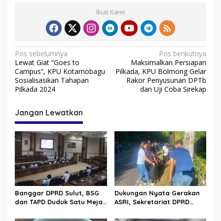
Ikuti Kami
N
Pos sebelumnya
Pos berikutnya
Lewat Giat “Goes to
Maksimalkan Persiapan
a
Campus”, KPU Kotamobagu
Pilkada, KPU Bolmong Gelar
v
Sosialisasikan Tahapan
Rakor Penyusunan DPTb
Pilkada 2024
dan Uji Coba Sirekap
i
g
Jangan Lewatkan
a
s
i
p
o
s
Banggar DPRD Sulut, BSG
Dukungan Nyata Gerakan
dan TAPD Duduk Satu Meja.
ASRI, Sekretariat DPRD
Bahas Penyertaan Modal
Sulut Gelar “Kurve” di Lajur
Rp30 Milyar ke BSG
Jalan Manado – Tomohon