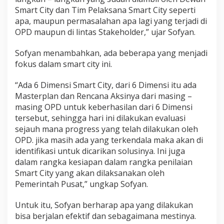
t
Smart City dan Tim Pelaksana Smart City seperti
a
apa, maupun permasalahan apa lagi yang terjadi di
h
OPD maupun di lintas Stakeholder,” ujar Sofyan.
u
n
2
Sofyan menambahkan, ada beberapa yang menjadi
0
fokus dalam smart city ini.
2
4
“Ada 6 Dimensi Smart City, dari 6 Dimensi itu ada
Masterplan dan Rencana Aksinya dari masing –
masing OPD untuk keberhasilan dari 6 Dimensi
tersebut, sehingga hari ini dilakukan evaluasi
sejauh mana progress yang telah dilakukan oleh
OPD. jika masih ada yang terkendala maka akan di
identifikasi untuk dicarikan solusinya. Ini juga
dalam rangka kesiapan dalam rangka penilaian
Smart City yang akan dilaksanakan oleh
Pemerintah Pusat,” ungkap Sofyan.
Untuk itu, Sofyan berharap apa yang dilakukan
bisa berjalan efektif dan sebagaimana mestinya.