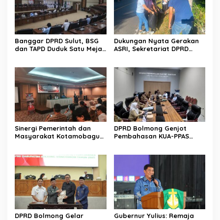
Banggar DPRD Sulut, BSG
Dukungan Nyata Gerakan
dan TAPD Duduk Satu Meja.
ASRI, Sekretariat DPRD
Bahas Penyertaan Modal
Sulut Gelar “Kurve” di Lajur
Rp30 Milyar ke BSG
Jalan Manado – Tomohon
Sinergi Pemerintah dan
DPRD Bolmong Genjot
Masyarakat Kotamobagu
Pembahasan KUA-PPAS
Erat Terjalin di Reses Irene
APBD 2027
Golda Pinontoan
DPRD Bolmong Gelar
Gubernur Yulius: Remaja