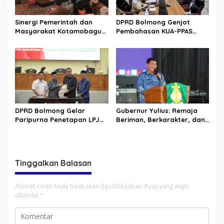
Sinergi Pemerintah dan
DPRD Bolmong Genjot
Masyarakat Kotamobagu
Pembahasan KUA-PPAS
Erat Terjalin di Reses Irene
APBD 2027
Golda Pinontoan
DPRD Bolmong Gelar
Gubernur Yulius: Remaja
Paripurna Penetapan LPJ
Beriman, Berkarakter, dan
APBD tahun 2025
Berkarya Adalah Kekuatan
Sulawesi Utara
Tinggalkan Balasan
Alamat email Anda tidak akan dipublikasikan.
Ruas yang wajib
ditandai
*