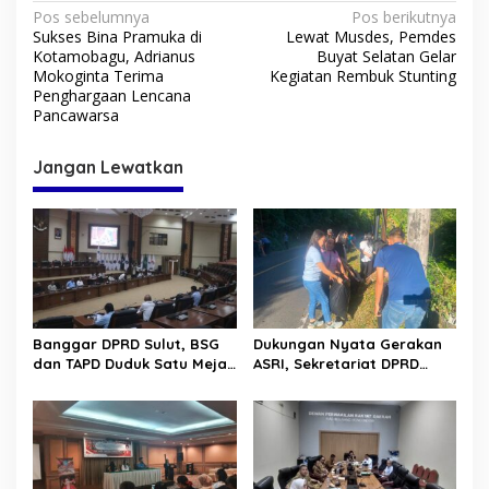
N
Pos sebelumnya
Pos berikutnya
Sukses Bina Pramuka di
Lewat Musdes, Pemdes
a
Kotamobagu, Adrianus
Buyat Selatan Gelar
v
Mokoginta Terima
Kegiatan Rembuk Stunting
Penghargaan Lencana
i
Pancawarsa
g
Jangan Lewatkan
a
s
i
p
o
s
Banggar DPRD Sulut, BSG
Dukungan Nyata Gerakan
dan TAPD Duduk Satu Meja.
ASRI, Sekretariat DPRD
Bahas Penyertaan Modal
Sulut Gelar “Kurve” di Lajur
Rp30 Milyar ke BSG
Jalan Manado – Tomohon