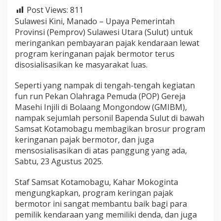
r
Post Views:
811
,
Sulawesi Kini, Manado – Upaya Pemerintah
S
Provinsi (Pemprov) Sulawesi Utara (Sulut) untuk
t
a
meringankan pembayaran pajak kendaraan lewat
f
program keringanan pajak bermotor terus
S
disosialisasikan ke masyarakat luas.
a
m
Seperti yang nampak di tengah-tengah kegiatan
s
a
fun run Pekan Olahraga Pemuda (POP) Gereja
t
Masehi Injili di Bolaang Mongondow (GMIBM),
K
nampak sejumlah personil Bapenda Sulut di bawah
o
Samsat Kotamobagu membagikan brosur program
t
a
keringanan pajak bermotor, dan juga
m
mensosialisasikan di atas panggung yang ada,
o
Sabtu, 23 Agustus 2025.
b
a
Staf Samsat Kotamobagu, Kahar Mokoginta
g
u
mengungkapkan, program keringan pajak
S
bermotor ini sangat membantu baik bagi para
a
pemilik kendaraan yang memiliki denda, dan juga
s