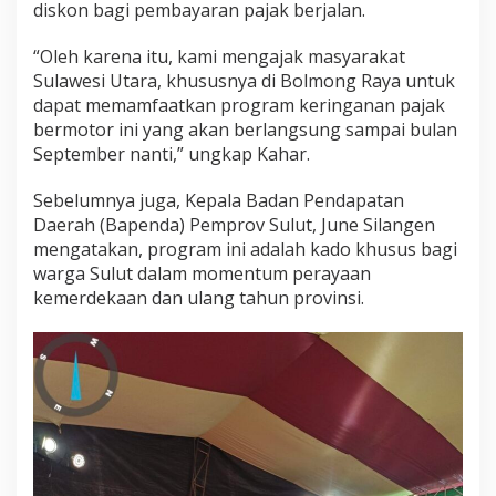
diskon bagi pembayaran pajak berjalan.
a
r
B
“Oleh karena itu, kami mengajak masyarakat
e
Sulawesi Utara, khususnya di Bolmong Raya untuk
r
dapat memamfaatkan program keringanan pajak
b
bermotor ini yang akan berlangsung sampai bulan
a
September nanti,” ungkap Kahar.
g
a
i
Sebelumnya juga, Kepala Badan Pendapatan
I
Daerah (Bapenda) Pemprov Sulut, June Silangen
v
mengatakan, program ini adalah kado khusus bagi
e
warga Sulut dalam momentum perayaan
n
d
kemerdekaan dan ulang tahun provinsi.
i
B
M
R