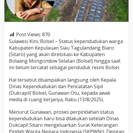
W
a
r
g
a
R
Post Views:
870
e
l
Sulawesi Kini, Bolsel – Status kependudukan warga
o
Kabupaten Kepulauan Siau Tagulandang Biaro
k
(Sitaro) yang akan direlokasi ke Kabupaten
a
Bolaang Mongondow Selatan (Bolsel) hingga saat
s
i
ini belum tercatat sebagai penduduk resmi Bolsel.
S
i
Hal tersebut disampaikan langsung oleh Kepala
t
Dinas Kependudukan dan Pencatatan Sipil
a
(Dukcapil) Bolsel, Gunawan Otu, kepada awak
r
o
media di ruang kerjanya, Rabu (13/8/2025).
d
i
Menurut Gunawan, proses perpindahan status
B
kependudukan baru bisa dilakukan setelah Dinas
o
Dukcapil Sitaro mengeluarkan Surat Keterangan
l
s
Pindah Warga Negara Indonesia (SKPWNI). Dengan