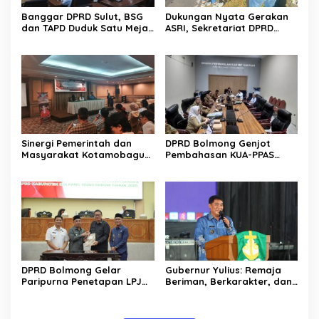
Banggar DPRD Sulut, BSG
Dukungan Nyata Gerakan
dan TAPD Duduk Satu Meja.
ASRI, Sekretariat DPRD
Bahas Penyertaan Modal
Sulut Gelar “Kurve” di Lajur
Rp30 Milyar ke BSG
Jalan Manado – Tomohon
Sinergi Pemerintah dan
DPRD Bolmong Genjot
Masyarakat Kotamobagu
Pembahasan KUA-PPAS
Erat Terjalin di Reses Irene
APBD 2027
Golda Pinontoan
DPRD Bolmong Gelar
Gubernur Yulius: Remaja
Paripurna Penetapan LPJ
Beriman, Berkarakter, dan
APBD tahun 2025
Berkarya Adalah Kekuatan
Sulawesi Utara