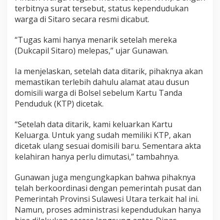
e
terbitnya surat tersebut, status kependudukan
l
warga di Sitaro secara resmi dicabut.
.
D
“Tugas kami hanya menarik setelah mereka
i
s
(Dukcapil Sitaro) melepas,” ujar Gunawan.
d
u
Ia menjelaskan, setelah data ditarik, pihaknya akan
k
memastikan terlebih dahulu alamat atau dusun
c
domisili warga di Bolsel sebelum Kartu Tanda
a
p
Penduduk (KTP) dicetak.
i
l
“Setelah data ditarik, kami keluarkan Kartu
B
Keluarga. Untuk yang sudah memiliki KTP, akan
o
dicetak ulang sesuai domisili baru. Sementara akta
l
s
kelahiran hanya perlu dimutasi,” tambahnya.
e
l
Gunawan juga mengungkapkan bahwa pihaknya
:
telah berkoordinasi dengan pemerintah pusat dan
M
Pemerintah Provinsi Sulawesi Utara terkait hal ini.
e
n
Namun, proses administrasi kependudukan hanya
u