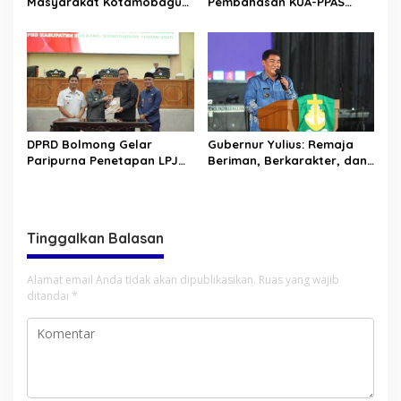
Masyarakat Kotamobagu
Pembahasan KUA-PPAS
Erat Terjalin di Reses Irene
APBD 2027
Golda Pinontoan
DPRD Bolmong Gelar
Gubernur Yulius: Remaja
Paripurna Penetapan LPJ
Beriman, Berkarakter, dan
APBD tahun 2025
Berkarya Adalah Kekuatan
Sulawesi Utara
Tinggalkan Balasan
Alamat email Anda tidak akan dipublikasikan.
Ruas yang wajib
ditandai
*