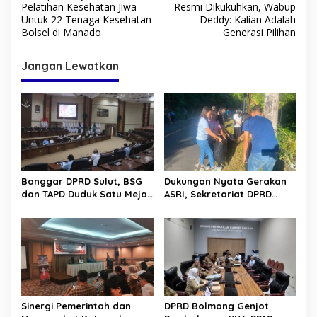
a
Pelatihan Kesehatan Jiwa
Resmi Dikukuhkan, Wabup
v
Untuk 22 Tenaga Kesehatan
Deddy: Kalian Adalah
Bolsel di Manado
Generasi Pilihan
i
g
Jangan Lewatkan
a
s
i
p
o
s
Banggar DPRD Sulut, BSG
Dukungan Nyata Gerakan
dan TAPD Duduk Satu Meja.
ASRI, Sekretariat DPRD
Bahas Penyertaan Modal
Sulut Gelar “Kurve” di Lajur
Rp30 Milyar ke BSG
Jalan Manado – Tomohon
Sinergi Pemerintah dan
DPRD Bolmong Genjot