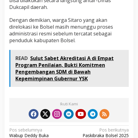
bisa dilakukan secara langsung antar-Dinas
n
Dukcapil daerah.
g
g
Dengan demikian, warga Sitaro yang akan
u
S
direlokasi ke Bolsel masih menunggu proses
K
administrasi resmi sebelum tercatat sebagai
P
penduduk kabupaten Bolsel.
W
N
I
READ
Sulut Sabet Akreditasi A di Empat
Program Penilaian, Bukti Komitmen
Pengembangan SDM di Bawah
Kepemimpinan Gubernur YSK
Ikuti Kami
N
Pos sebelumnya
Pos berikutnya
Wabup Deddy Buka
Paskibraka Bolsel 2025