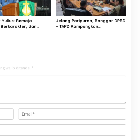
 Yulius: Remaja
Jelang Paripurna, Banggar DPRD
 Berkarakter, dan
– TAPD Rampungkan
 Adalah Kekuatan
Pembahasan LPJ APBD 2025
 Utara
ng wajib ditandai
*