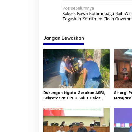
N
Pos sebelumnya
Sukses Bawa Kotamobagu Raih WTP
a
Tegaskan Komitmen Clean Govern
v
i
Jangan Lewatkan
g
a
s
i
p
o
s
Dukungan Nyata Gerakan ASRI,
Sinergi 
Sekretariat DPRD Sulut Gelar
Masyara
“Kurve” di Lajur Jalan Manado –
Terjalin 
Tomohon
Pinontoa