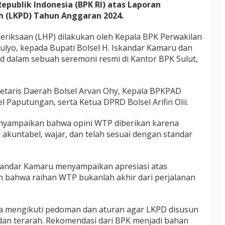
p
publik Indonesia (BPK RI) atas Laporan
i
 (LKPD) Tahun Anggaran 2024.
n
i
riksaan (LHP) dilakukan oleh Kepala BPK Perwakilan
W
ulyo, kepada Bupati Bolsel H. Iskandar Kamaru dan
T
P
d dalam sebuah seremoni resmi di Kantor BPK Sulut,
1
1
K
ekretaris Daerah Bolsel Arvan Ohy, Kepala BPKPAD
a
 Paputungan, serta Ketua DPRD Bolsel Arifin Olii.
l
i
T
nyampaikan bahwa opini WTP diberikan karena
a
 akuntabel, wajar, dan telah sesuai dengan standar
n
p
a
P
kandar Kamaru menyampaikan apresiasi atas
u
 bahwa raihan WTP bukanlah akhir dari perjalanan
t
u
s
ya mengikuti pedoman dan aturan agar LKPD disusun
, dan terarah. Rekomendasi dari BPK menjadi bahan