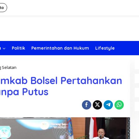
ta
a
Politik
Pemerintahan dan Hukum
Lifestyle
 Selatan
T
a
emkab Bolsel Pertahankan
k
T
anpa Putus
e
r
b
e
n
d
u
n
g