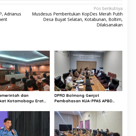
Pos berikutnya
, Adrianus
Musdesus Pembentukan KopDes Merah Putih
ment
Desa Buyat Selatan, Kotabunan, Boltim,
Dilaksanakan
Pemerintah dan
DPRD Bolmong Genjot
kat Kotamobagu Erat
Pembahasan KUA-PPAS APBD
di Reses Irene Golda
2027
n