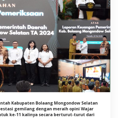
!
P
e
m
k
a
b
B
o
l
s
e
l
P
e
r
t
a
h
a
n
k
erintah Kabupaten Bolaang Mongondow Selatan
a
restasi gemilang dengan meraih opini Wajar
n
uk ke-11 kalinya secara berturut-turut dari
O