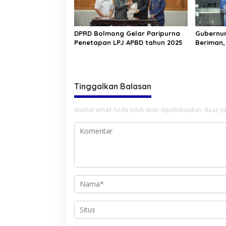
DPRD Bolmong Gelar Paripurna
Gubernur
Penetapan LPJ APBD tahun 2025
Beriman,
Berkarya
Sulawesi
Tinggalkan Balasan
Alamat email Anda tidak akan dipublikasikan.
Ruas ya