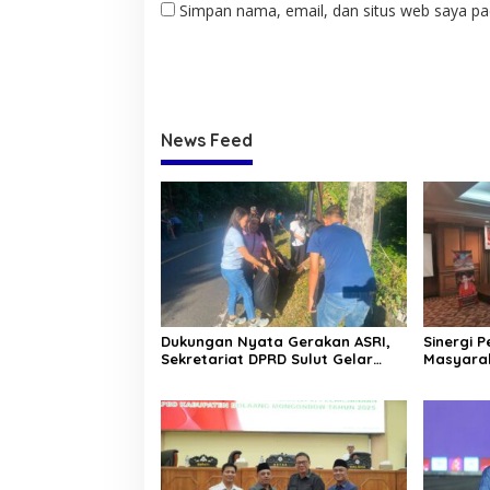
Simpan nama, email, dan situs web saya pa
News Feed
Dukungan Nyata Gerakan ASRI,
Sinergi 
Sekretariat DPRD Sulut Gelar
Masyara
“Kurve” di Lajur Jalan Manado –
Terjalin 
Tomohon
Pinontoa