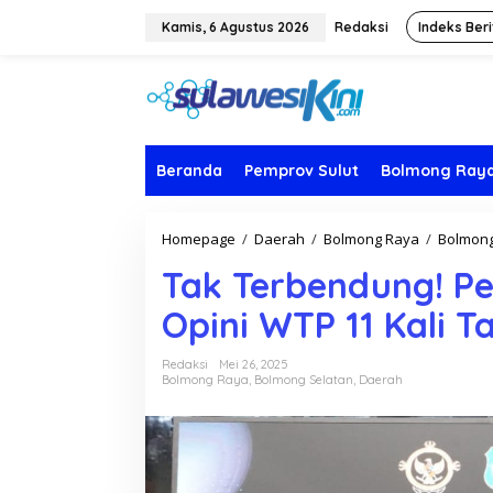
L
e
Kamis, 6 Agustus 2026
Redaksi
Indeks Beri
w
a
t
i
k
e
k
Beranda
Pemprov Sulut
Bolmong Ray
o
n
t
Homepage
/
Daerah
/
Bolmong Raya
/
Bolmong
e
n
Tak Terbendung! P
Opini WTP 11 Kali T
Redaksi
Mei 26, 2025
Bolmong Raya
,
Bolmong Selatan
,
Daerah