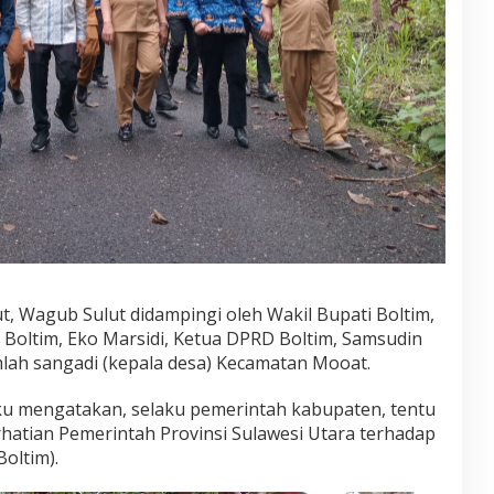
M
a
i
l
a
n
g
k
a
y
, Wagub Sulut didampingi oleh Wakil Bupati Boltim,
 Boltim, Eko Marsidi, Ketua DPRD Boltim, Samsudin
lah sangadi (kepala desa) Kecamatan Mooat.
u mengatakan, selaku pemerintah kabupaten, tentu
hatian Pemerintah Provinsi Sulawesi Utara terhadap
Boltim).