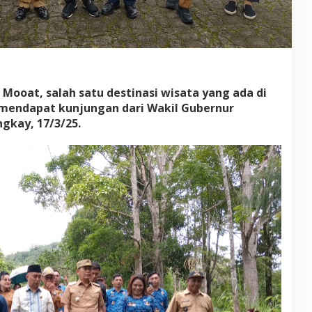
u
D
a
m
p
i
n
 Mooat, salah satu destinasi wisata yang ada di
g
i
endapat kunjungan dari Wakil Gubernur
W
ngkay, 17/3/25.
a
g
u
b
S
u
l
u
t
V
i
c
t
o
r