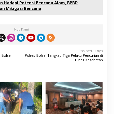
n Hadapi Potensi Bencana Alam, BPBD
an Mitigasi Bencana
Ikuti Kami
Pos berikutnya
 Bolsel
Polres Bolsel Tangkap Tiga Pelaku Pencurian di
Dinas Kesehatan