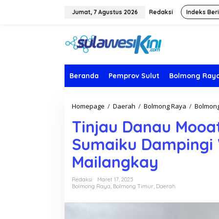
L
e
Jumat, 7 Agustus 2026
Redaksi
Indeks Ber
w
a
t
i
k
e
k
Beranda
Pemprov Sulut
Bolmong Ray
o
n
t
Homepage
/
Daerah
/
Bolmong Raya
/
Bolmong
e
n
Tinjau Danau Mooa
Sumaiku Dampingi 
Mailangkay
Redaksi
Maret 17, 2025
Bolmong Raya
,
Bolmong Timur
,
Daerah