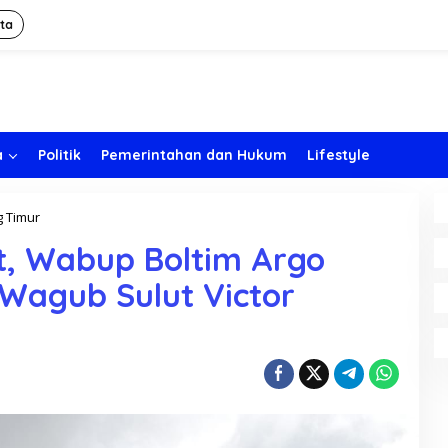
ita
a
Politik
Pemerintahan dan Hukum
Lifestyle
 Timur
T
i
t, Wabup Boltim Argo
n
j
Wagub Sulut Victor
a
u
D
a
n
a
u
M
o