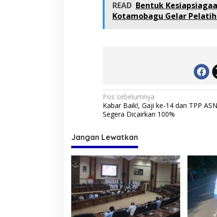
READ
Bentuk Kesiapsiagaa
Kotamobagu Gelar Pelatih
N
Pos sebelumnya
Kabar Baik!, Gaji ke-14 dan TPP ASN
a
Segera Dicairkan 100%
v
i
Jangan Lewatkan
g
a
s
i
p