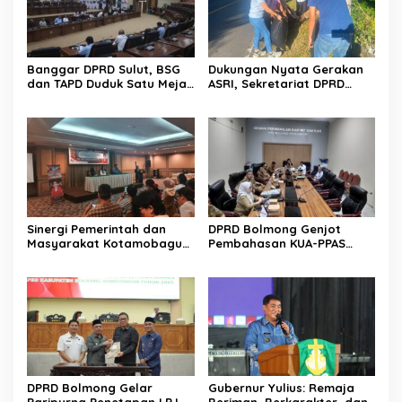
Banggar DPRD Sulut, BSG
Dukungan Nyata Gerakan
dan TAPD Duduk Satu Meja.
ASRI, Sekretariat DPRD
Bahas Penyertaan Modal
Sulut Gelar “Kurve” di Lajur
Rp30 Milyar ke BSG
Jalan Manado – Tomohon
Sinergi Pemerintah dan
DPRD Bolmong Genjot
Masyarakat Kotamobagu
Pembahasan KUA-PPAS
Erat Terjalin di Reses Irene
APBD 2027
Golda Pinontoan
DPRD Bolmong Gelar
Gubernur Yulius: Remaja