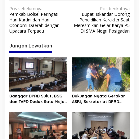
N
Pos sebelumnya
Pos berikutnya
Pemkab Bolsel Peringati
Bupati Iskandar Dorong
a
Hari Kartini dan Hari
Pendidikan Karakter Saat
v
Otonomi Daerah dengan
Meresmikan Gelar Karya P5
Upacara Terpadu
Di SMA Negri Posigadan
i
g
Jangan Lewatkan
a
s
i
p
o
s
Banggar DPRD Sulut, BSG
Dukungan Nyata Gerakan
dan TAPD Duduk Satu Meja.
ASRI, Sekretariat DPRD
Bahas Penyertaan Modal
Sulut Gelar “Kurve” di Lajur
Rp30 Milyar ke BSG
Jalan Manado – Tomohon