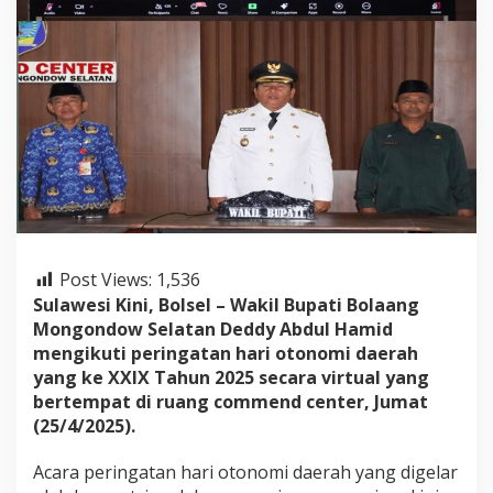
r
i
n
g
a
t
a
n
H
a
r
i
O
t
Post Views:
1,536
d
Sulawesi Kini, Bolsel – Wakil Bupati Bolaang
a
k
Mongondow Selatan Deddy Abdul Hamid
e
mengikuti peringatan hari otonomi daerah
X
yang ke XXIX Tahun 2025 secara virtual yang
X
bertempat di ruang commend center, Jumat
I
(25/4/2025).
X
Acara peringatan hari otonomi daerah yang digelar