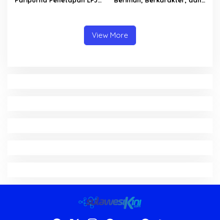
Paripurna Penetapan LPJ
Beriman, Berkarakter, dan
APBD tahun 2025
Berkarya Adalah Kekuatan
Sulawesi Utara
View More