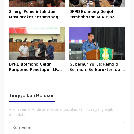
Sinergi Pemerintah dan
DPRD Bolmong Genjot
Masyarakat Kotamobagu
Pembahasan KUA-PPAS
Erat Terjalin di Reses Irene
APBD 2027
Golda Pinontoan
DPRD Bolmong Gelar
Gubernur Yulius: Remaja
Paripurna Penetapan LPJ
Beriman, Berkarakter, dan
APBD tahun 2025
Berkarya Adalah Kekuatan
Sulawesi Utara
Tinggalkan Balasan
Alamat email Anda tidak akan dipublikasikan.
Ruas yang wajib
ditandai
*