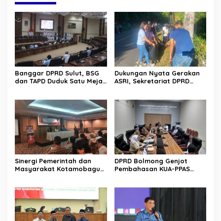
Banggar DPRD Sulut, BSG
Dukungan Nyata Gerakan
dan TAPD Duduk Satu Meja.
ASRI, Sekretariat DPRD
Bahas Penyertaan Modal
Sulut Gelar “Kurve” di Lajur
Rp30 Milyar ke BSG
Jalan Manado – Tomohon
Sinergi Pemerintah dan
DPRD Bolmong Genjot
Masyarakat Kotamobagu
Pembahasan KUA-PPAS
Erat Terjalin di Reses Irene
APBD 2027
Golda Pinontoan