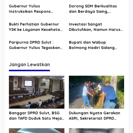
p
Sulawesi Utara
Lapangan God Bless
Gubernur Yulius
Dorong SDM Berkualitas
o
Tondano
Instruksikan Respons
dan Berdaya Saing,
s
Cepat, Bantuan Logistik
Gubernur YSK Tekankan Hal
Pemprov Sulut Meluncur ke
ini Pada Lulusan Pendidikan
Bukti Perhatian Gubernur
Investasi Sangat
Sangihe
Vokasi di Bitung
YSK ke Layanan Kesehatan
Dibutuhkan, Namun Harus
Sulut : RS ODSK Berhasil
Berkualitas, Taat Hukum,
Laksanakan Operasi
dan Ramah Lingkungan
Paripurna DPRD Sulut :
Bupati dan Wabup
Perdana Tumor Usus Besar
Gubernur Yulius Tegaskan
Bolmong Hadiri Sidang
Komitmen Tata Kelola
Sinode GMIBM dan
Keuangan Transparan dan
Peresmian Aula Sion
Berkelanjutan
“Pinogaluman”
Jangan Lewatkan
Banggar DPRD Sulut, BSG
Dukungan Nyata Gerakan
dan TAPD Duduk Satu Meja.
ASRI, Sekretariat DPRD
Bahas Penyertaan Modal
Sulut Gelar “Kurve” di Lajur
Rp30 Milyar ke BSG
Jalan Manado – Tomohon