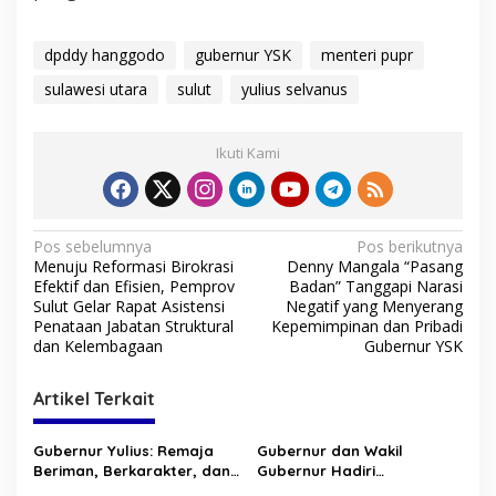
dpddy hanggodo
gubernur YSK
menteri pupr
sulawesi utara
sulut
yulius selvanus
Ikuti Kami
N
Pos sebelumnya
Pos berikutnya
Menuju Reformasi Birokrasi
Denny Mangala “Pasang
a
Efektif dan Efisien, Pemprov
Badan” Tanggapi Narasi
v
Sulut Gelar Rapat Asistensi
Negatif yang Menyerang
Penataan Jabatan Struktural
Kepemimpinan dan Pribadi
i
dan Kelembagaan
Gubernur YSK
g
Artikel Terkait
a
s
Gubernur Yulius: Remaja
Gubernur dan Wakil
i
Beriman, Berkarakter, dan
Gubernur Hadiri
Berkarya Adalah Kekuatan
Pengucapan Syukur di