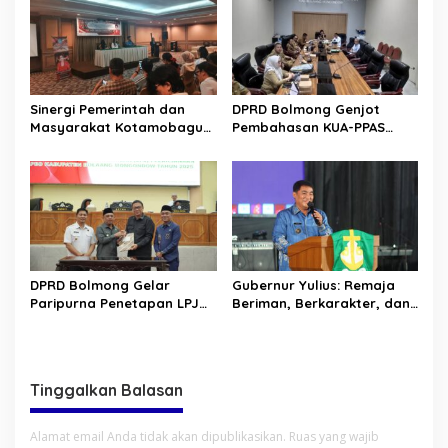
Sinergi Pemerintah dan
DPRD Bolmong Genjot
Masyarakat Kotamobagu
Pembahasan KUA-PPAS
Erat Terjalin di Reses Irene
APBD 2027
Golda Pinontoan
DPRD Bolmong Gelar
Gubernur Yulius: Remaja
Paripurna Penetapan LPJ
Beriman, Berkarakter, dan
APBD tahun 2025
Berkarya Adalah Kekuatan
Sulawesi Utara
Tinggalkan Balasan
Alamat email Anda tidak akan dipublikasikan.
Ruas yang wajib