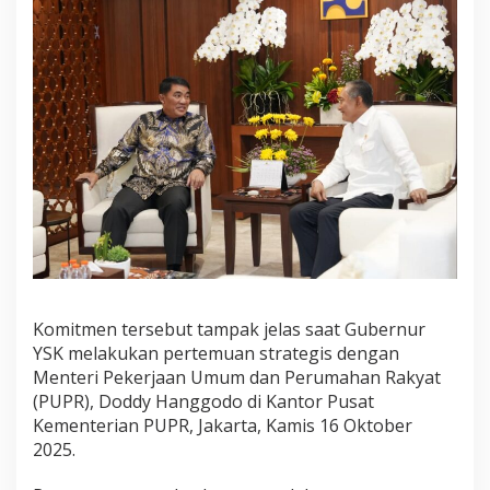
i
S
u
l
u
t
,
G
u
b
e
r
n
u
r
Y
u
Komitmen tersebut tampak jelas saat Gubernur
l
YSK melakukan pertemuan strategis dengan
i
Menteri Pekerjaan Umum dan Perumahan Rakyat
u
(PUPR), Doddy Hanggodo di Kantor Pusat
s
Kementerian PUPR, Jakarta, Kamis 16 Oktober
L
a
2025.
k
u