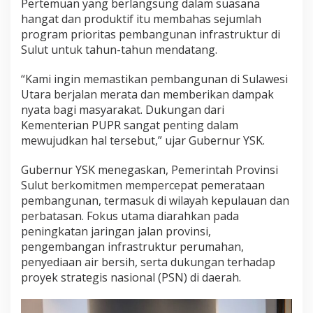
Pertemuan yang berlangsung dalam suasana
k
hangat dan produktif itu membahas sejumlah
a
program prioritas pembangunan infrastruktur di
n
P
Sulut untuk tahun-tahun mendatang.
e
r
“Kami ingin memastikan pembangunan di Sulawesi
t
Utara berjalan merata dan memberikan dampak
e
nyata bagi masyarakat. Dukungan dari
m
u
Kementerian PUPR sangat penting dalam
a
mewujudkan hal tersebut,” ujar Gubernur YSK.
n
S
Gubernur YSK menegaskan, Pemerintah Provinsi
t
Sulut berkomitmen mempercepat pemerataan
r
a
pembangunan, termasuk di wilayah kepulauan dan
t
perbatasan. Fokus utama diarahkan pada
e
peningkatan jaringan jalan provinsi,
g
pengembangan infrastruktur perumahan,
i
s
penyediaan air bersih, serta dukungan terhadap
d
proyek strategis nasional (PSN) di daerah.
e
n
g