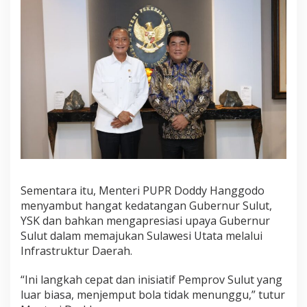
a
n
M
e
n
t
e
r
i
P
U
P
R
Sementara itu, Menteri PUPR Doddy Hanggodo
menyambut hangat kedatangan Gubernur Sulut,
YSK dan bahkan mengapresiasi upaya Gubernur
Sulut dalam memajukan Sulawesi Utata melalui
Infrastruktur Daerah.
“Ini langkah cepat dan inisiatif Pemprov Sulut yang
luar biasa, menjemput bola tidak menunggu,” tutur