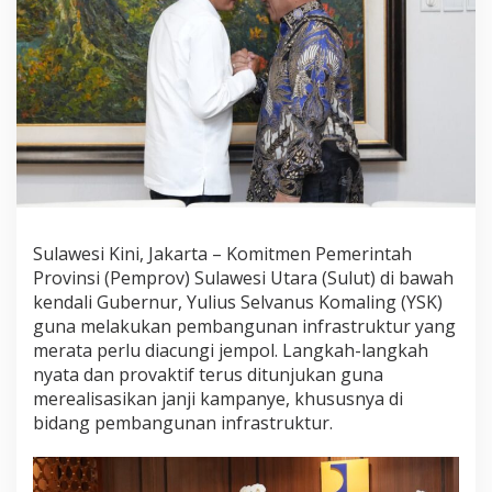
n
I
n
f
r
a
s
t
r
u
k
t
u
Sulawesi Kini, Jakarta – Komitmen Pemerintah
r
Provinsi (Pemprov) Sulawesi Utara (Sulut) di bawah
y
kendali Gubernur, Yulius Selvanus Komaling (YSK)
a
guna melakukan pembangunan infrastruktur yang
n
g
merata perlu diacungi jempol. Langkah-langkah
M
nyata dan provaktif terus ditunjukan guna
e
merealisasikan janji kampanye, khususnya di
r
bidang pembangunan infrastruktur.
a
t
a
d