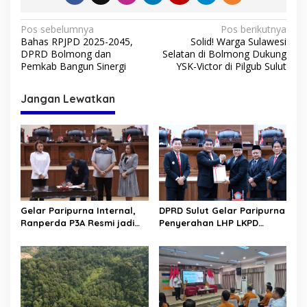
N
Pos sebelumnya
Pos berikutnya
Bahas RPJPD 2025-2045,
Solid! Warga Sulawesi
a
DPRD Bolmong dan
Selatan di Bolmong Dukung
v
Pemkab Bangun Sinergi
YSK-Victor di Pilgub Sulut
i
Jangan Lewatkan
g
a
s
i
p
o
Gelar Paripurna Internal,
DPRD Sulut Gelar Paripurna
s
Ranperda P3A Resmi jadi
Penyerahan LHP LKPD
Ranperda Prakarsa DPRD
tahun 2025. Raih WTP ke-12
Sulut
kalinya