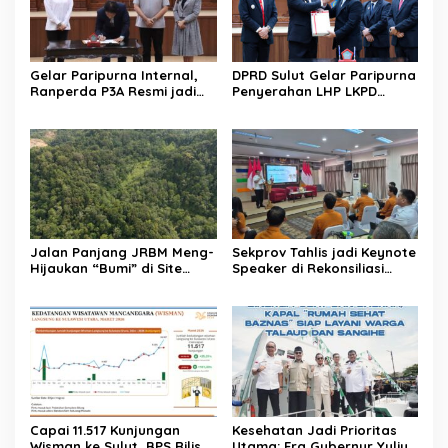
Gelar Paripurna Internal,
DPRD Sulut Gelar Paripurna
Ranperda P3A Resmi jadi
Penyerahan LHP LKPD
Ranperda Prakarsa DPRD
tahun 2025. Raih WTP ke-12
Sulut
kalinya
Jalan Panjang JRBM Meng-
Sekprov Tahlis jadi Keynote
Hijaukan “Bumi” di Site
Speaker di Rekonsiliasi
Lanut. Jadi Wilayah “Tarki”
Prelist SBR untuk SE2026
hingga Aksi Ilegal Mining
Capai 11.517 Kunjungan
Kesehatan Jadi Prioritas
Wisman ke Sulut, BPS Rilis
Utama: Era Gubernur Yulius