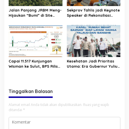
Jalan Panjang JRBM Meng-
Sekprov Tahlis jadi Keynote
Hijaukan “Bumi” di Site
Speaker di Rekonsiliasi
Lanut. Jadi Wilayah “Tarki”
Prelist SBR untuk SE2026
hingga Aksi Ilegal Mining
Capai 11.517 Kunjungan
Kesehatan Jadi Prioritas
Wisman ke Sulut, BPS Rilis
Utama: Era Gubernur Yulius
Kenaikan Pariwisata Sulut
Bawa Layanan Medis
Capai 25,31 Persen
Modern Hingga ke Pelosok
Sulut
Tinggalkan Balasan
Alamat email Anda tidak akan dipublikasikan.
Ruas yang wajib
ditandai
*