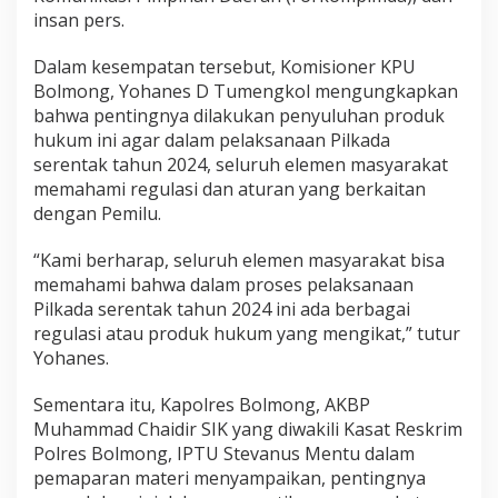
K
insan pers.
P
U
Dalam kesempatan tersebut, Komisioner KPU
B
Bolmong, Yohanes D Tumengkol mengungkapkan
o
l
bahwa pentingnya dilakukan penyuluhan produk
m
hukum ini agar dalam pelaksanaan Pilkada
o
serentak tahun 2024, seluruh elemen masyarakat
n
memahami regulasi dan aturan yang berkaitan
g
dengan Pemilu.
G
e
l
“Kami berharap, seluruh elemen masyarakat bisa
a
memahami bahwa dalam proses pelaksanaan
r
Pilkada serentak tahun 2024 ini ada berbagai
P
regulasi atau produk hukum yang mengikat,” tutur
e
n
Yohanes.
y
u
Sementara itu, Kapolres Bolmong, AKBP
l
Muhammad Chaidir SIK yang diwakili Kasat Reskrim
u
Polres Bolmong, IPTU Stevanus Mentu dalam
h
a
pemaparan materi menyampaikan, pentingnya
n