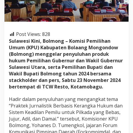
e
n
t
a
k
J
Post Views:
828
u
j
Sulawesi Kini, Bolmong – Komisi Pemilihan
u
Umum (KPU) Kabupaten Bolaang Mongondow
r
(Bolmong) menggelar penyuluhan produk
,
hukum Pemilihan Gubernur dan Wakil Gubernur
A
Sulawesi Utara, serta Pemilihan Bupati dan
d
i
Wakil Bupati Bolmong tahun 2024 bersama
l
stackholder dan pers, Sabtu 23 November 2024
,
bertempat di TCW Resto, Kotamobagu.
d
a
Hadir dalam penyuluhan yang mengangkat tema
n
D
“Praktek Jurnalistik Berbasis Kerangka Hukum dan
a
Sistem Keadilan Pemilu untuk Pilkada yang Bebas,
m
Jujur, Adil, dan Damai.” tersebut, Komisioner KPU
a
Bolmong, Yohanes D. Tumengkol, jajaran Forum
i
,
Komunikasi Pimpinan Daerah (Forkompimda), dan