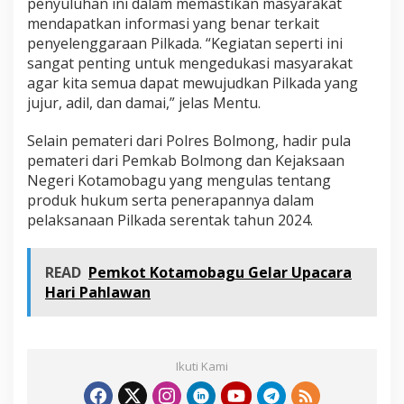
penyuluhan ini dalam memastikan masyarakat
P
mendapatkan informasi yang benar terkait
r
penyelenggaraan Pilkada. “Kegiatan seperti ini
o
d
sangat penting untuk mengedukasi masyarakat
u
agar kita semua dapat mewujudkan Pilkada yang
k
jujur, adil, dan damai,” jelas Mentu.
H
u
Selain pemateri dari Polres Bolmong, hadir pula
k
u
pemateri dari Pemkab Bolmong dan Kejaksaan
m
Negeri Kotamobagu yang mengulas tentang
P
produk hukum serta penerapannya dalam
i
pelaksanaan Pilkada serentak tahun 2024.
l
k
a
READ
Pemkot Kotamobagu Gelar Upacara
d
a
Hari Pahlawan
2
0
2
4
Ikuti Kami