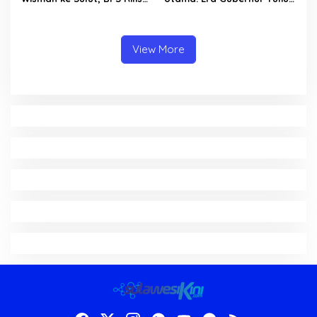
Kenaikan Pariwisata Sulut
Bawa Layanan Medis
Capai 25,31 Persen
Modern Hingga ke Pelosok
Sulut
View More