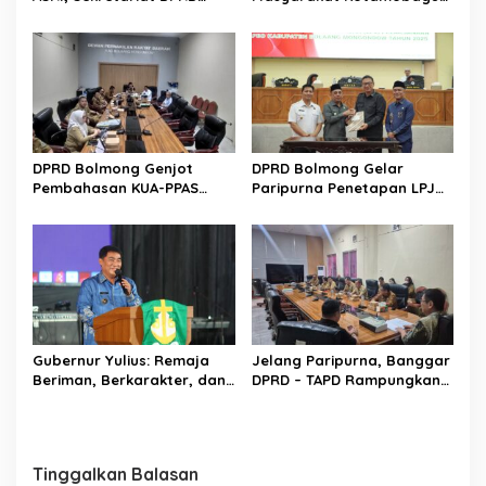
Sulut Gelar “Kurve” di Lajur
Erat Terjalin di Reses Irene
Jalan Manado – Tomohon
Golda Pinontoan
DPRD Bolmong Genjot
DPRD Bolmong Gelar
Pembahasan KUA-PPAS
Paripurna Penetapan LPJ
APBD 2027
APBD tahun 2025
Gubernur Yulius: Remaja
Jelang Paripurna, Banggar
Beriman, Berkarakter, dan
DPRD – TAPD Rampungkan
Berkarya Adalah Kekuatan
Pembahasan LPJ APBD 2025
Sulawesi Utara
Tinggalkan Balasan