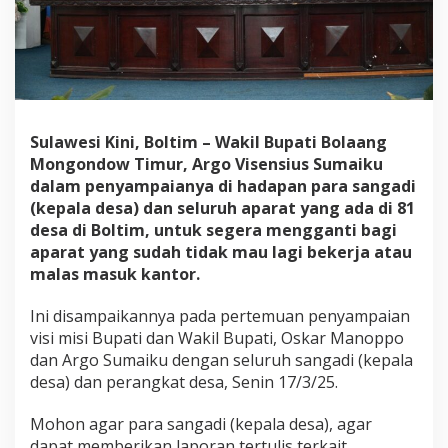
t
D
e
s
a
Y
a
n
Sulawesi Kini, Boltim – Wakil Bupati Bolaang
g
Mongondow Timur, Argo Visensius Sumaiku
M
dalam penyampaianya di hadapan para sangadi
a
(kepala desa) dan seluruh aparat yang ada di 81
l
a
desa di Boltim, untuk segera mengganti bagi
s
aparat yang sudah tidak mau lagi bekerja atau
M
malas masuk kantor.
a
s
Ini disampaikannya pada pertemuan penyampaian
u
k
visi misi Bupati dan Wakil Bupati, Oskar Manoppo
K
dan Argo Sumaiku dengan seluruh sangadi (kepala
a
desa) dan perangkat desa, Senin 17/3/25.
n
t
Mohon agar para sangadi (kepala desa), agar
o
r
dapat memberikan laporan tertulis terkait