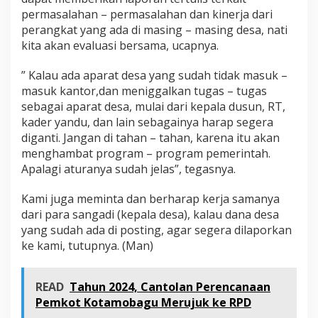
,
permasalahan – permasalahan dan kinerja dari
H
perangkat yang ada di masing – masing desa, nati
a
kita akan evaluasi bersama, ucapnya.
r
u
s
” Kalau ada aparat desa yang sudah tidak masuk –
D
masuk kantor,dan meniggalkan tugas – tugas
i
sebagai aparat desa, mulai dari kepala dusun, RT,
g
kader yandu, dan lain sebagainya harap segera
a
n
diganti. Jangan di tahan – tahan, karena itu akan
t
menghambat program – program pemerintah.
i
Apalagi aturanya sudah jelas”, tegasnya.
Kami juga meminta dan berharap kerja samanya
dari para sangadi (kepala desa), kalau dana desa
yang sudah ada di posting, agar segera dilaporkan
ke kami, tutupnya. (Man)
READ
Tahun 2024, Cantolan Perencanaan
Pemkot Kotamobagu Merujuk ke RPD