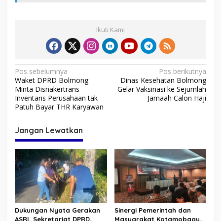
Ikuti Kami
N
Pos sebelumnya
Pos berikutnya
Waket DPRD Bolmong
Dinas Kesehatan Bolmong
a
Minta Disnakertrans
Gelar Vaksinasi ke Sejumlah
v
Inventaris Perusahaan tak
Jamaah Calon Haji
Patuh Bayar THR Karyawan
i
g
Jangan Lewatkan
a
s
i
p
o
s
Dukungan Nyata Gerakan
Sinergi Pemerintah dan
ASRI, Sekretariat DPRD
Masyarakat Kotamobagu