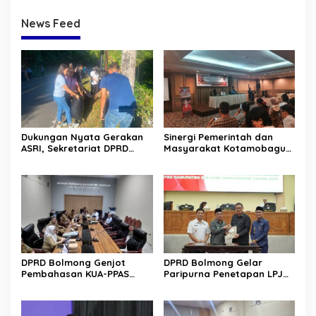
News Feed
Dukungan Nyata Gerakan
Sinergi Pemerintah dan
ASRI, Sekretariat DPRD
Masyarakat Kotamobagu
Sulut Gelar “Kurve” di Lajur
Erat Terjalin di Reses Irene
Jalan Manado – Tomohon
Golda Pinontoan
DPRD Bolmong Genjot
DPRD Bolmong Gelar
Pembahasan KUA-PPAS
Paripurna Penetapan LPJ
APBD 2027
APBD tahun 2025