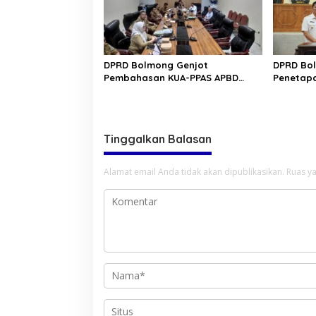
DPRD Bolmong Genjot
DPRD Bol
Pembahasan KUA-PPAS APBD
Penetapa
2027
Tinggalkan Balasan
Alamat email Anda tidak akan dipublikasikan.
Ruas ya