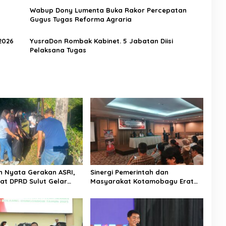
Wabup Dony Lumenta Buka Rakor Percepatan
Gugus Tugas Reforma Agraria
2026
YusraDon Rombak Kabinet. 5 Jabatan Diisi
Pelaksana Tugas
 Nyata Gerakan ASRI,
Sinergi Pemerintah dan
iat DPRD Sulut Gelar
Masyarakat Kotamobagu Erat
di Lajur Jalan Manado –
Terjalin di Reses Irene Golda
Pinontoan