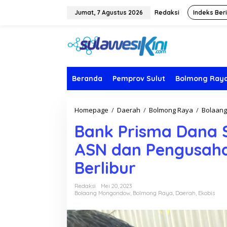
L
e
Jumat, 7 Agustus 2026
Redaksi
Indeks Ber
w
a
t
i
k
e
k
Beranda
Pemprov Sulut
Bolmong Ray
o
n
t
Homepage
/
Daerah
/
Bolmong Raya
/
Bolaan
e
n
Bank Prisma Dana 
ASN dan Pengusaha
Berlibur
Redaksi
Mei 20, 2023
Bolaang Mongondow
,
Bolmong Raya
,
Daerah
,
Ekobis