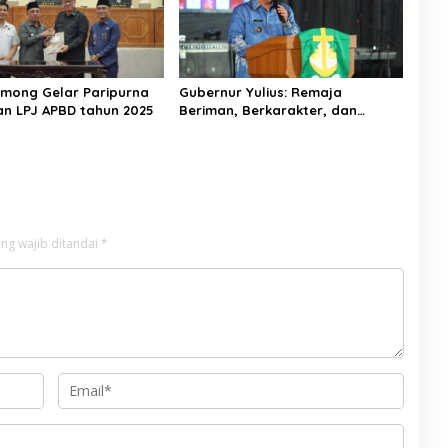
mong Gelar Paripurna
Gubernur Yulius: Remaja
n LPJ APBD tahun 2025
Beriman, Berkarakter, dan
Berkarya Adalah Kekuatan
Sulawesi Utara
ng wajib ditandai
*