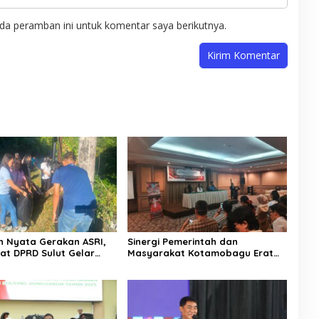
da peramban ini untuk komentar saya berikutnya.
 Nyata Gerakan ASRI,
Sinergi Pemerintah dan
iat DPRD Sulut Gelar
Masyarakat Kotamobagu Erat
di Lajur Jalan Manado –
Terjalin di Reses Irene Golda
Pinontoan