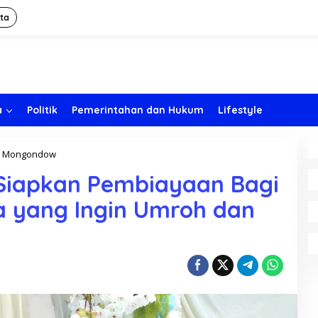
ita
a
Politik
Pemerintahan dan Hukum
Lifestyle
g Mongondow
B
a
Siapkan Pembiayaan Bagi
n
k
 yang Ingin Umroh dan
P
r
i
s
m
a
D
a
n