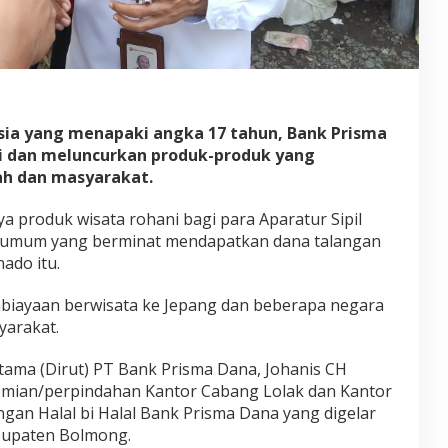
d
a
n
P
e
n
g
usia yang menapaki angka 17 tahun, Bank Prisma
u
s
i dan meluncurkan produk-produk yang
a
h dan masyarakat.
h
a
ya produk wisata rohani bagi para Aparatur Sipil
y
t umum yang berminat mendapatkan dana talangan
a
n
ado itu.
g
I
embiayaan berwisata ke Jepang dan beberapa negara
n
yarakat.
g
i
n
Utama (Dirut) PT Bank Prisma Dana, Johanis CH
U
esmian/perpindahan Kantor Cabang Lolak dan Kantor
m
gan Halal bi Halal Bank Prisma Dana yang digelar
r
abupaten Bolmong.
o