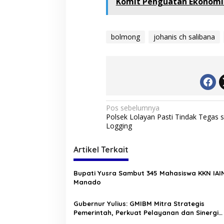
Komit Penguatan Ekonomi
bolmong
johanis ch salibana
N
Pos sebelumnya
Polsek Lolayan Pasti Tindak Tegas so
a
Logging
v
i
Artikel Terkait
g
Bupati Yusra Sambut 345 Mahasiswa KKN IAI
a
Manado
s
Gubernur Yulius: GMIBM Mitra Strategis
i
Pemerintah, Perkuat Pelayanan dan Sinergi
p
Membangun Sulawesi Utara