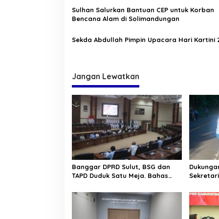
o
Sulhan Salurkan Bantuan CEP untuk Korban
Bencana Alam di Solimandungan
s
Sekda Abdullah Pimpin Upacara Hari Kartini 
Jangan Lewatkan
Banggar DPRD Sulut, BSG dan
Dukungan
TAPD Duduk Satu Meja. Bahas
Sekretar
Penyertaan Modal Rp30 Milyar
“Kurve” 
ke BSG
Tomohon