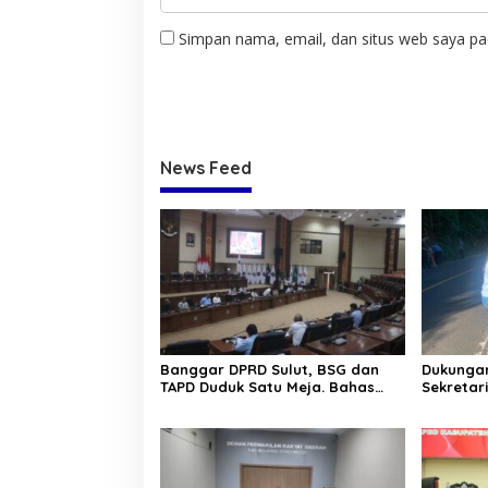
Simpan nama, email, dan situs web saya pa
News Feed
Banggar DPRD Sulut, BSG dan
Dukungan
TAPD Duduk Satu Meja. Bahas
Sekretar
Penyertaan Modal Rp30 Milyar
“Kurve” 
ke BSG
Tomohon