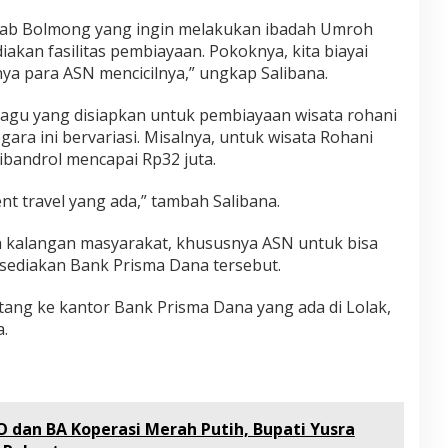
h
d
kab Bolmong yang ingin melakukan ibadah Umroh
a
iakan fasilitas pembiayaan. Pokoknya, kita biayai
n
nya para ASN mencicilnya,” ungkap Salibana.
B
e
agu yang disiapkan untuk pembiayaan wisata rohani
r
l
ara ini bervariasi. Misalnya, untuk wisata Rohani
i
ibandrol mencapai Rp32 juta.
b
u
ent travel yang ada,” tambah Salibana.
r
h kalangan masyarakat, khususnya ASN untuk bisa
ediakan Bank Prisma Dana tersebut.
tang ke kantor Bank Prisma Dana yang ada di Lolak,
a.
 dan BA Koperasi Merah Putih, Bupati Yusra