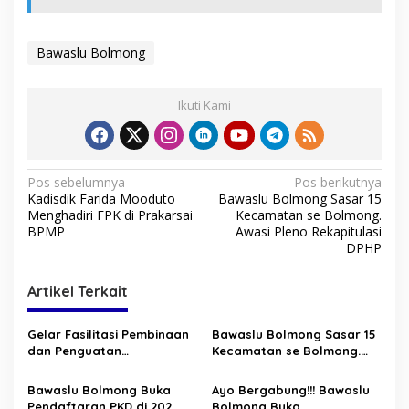
Bawaslu Bolmong
Ikuti Kami
N
Pos sebelumnya
Pos berikutnya
Kadisdik Farida Mooduto
Bawaslu Bolmong Sasar 15
a
Menghadiri FPK di Prakarsai
Kecamatan se Bolmong.
v
BPMP
Awasi Pleno Rekapitulasi
DPHP
i
g
Artikel Terkait
a
s
Gelar Fasilitasi Pembinaan
Bawaslu Bolmong Sasar 15
dan Penguatan
Kecamatan se Bolmong.
i
Kelembagaan, Bawaslu
Awasi Pleno Rekapitulasi
p
Bolmong Hadirkan Ario
DPHP
Bawaslu Bolmong Buka
Ayo Bergabung!!! Bawaslu
Bimo sebagai Pembicara
Pendaftaran PKD di 202
Bolmong Buka