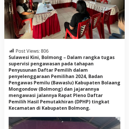
i
P
e
l
a
k
s
a
n
a
Post Views:
806
a
Sulawesi Kini, Bolmong – Dalam rangka tugas
n
supervisi pengawasan pada tahapan
P
Penyusunan Daftar Pemilih dalam
l
e
penyelenggaraan Pemilihan 2024, Badan
n
Pengawas Pemilu (Bawaslu) Kabupaten Bolaang
o
Mongondow (Bolmong) dan jajarannya
D
mengawasi jalannya Rapat Pleno Daftar
P
H
Pemilih Hasil Pemutakhiran (DPHP) tingkat
P
Kecamatan di Kabupaten Bolmong.
T
i
n
g