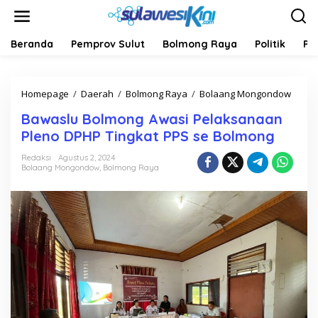
L
e
w
a
Beranda
Pemprov Sulut
Bolmong Raya
Politik
Pe
t
i
k
Homepage
/
Daerah
/
Bolmong Raya
/
Bolaang Mongondow
B
e
a
k
Bawaslu Bolmong Awasi Pelaksanaan
w
o
a
n
Pleno DPHP Tingkat PPS se Bolmong
s
t
l
e
Redaksi
Agustus 2, 2024
Bolaang Mongondow
,
Bolmong Raya
u
n
B
o
l
m
o
n
g
A
w
a
s