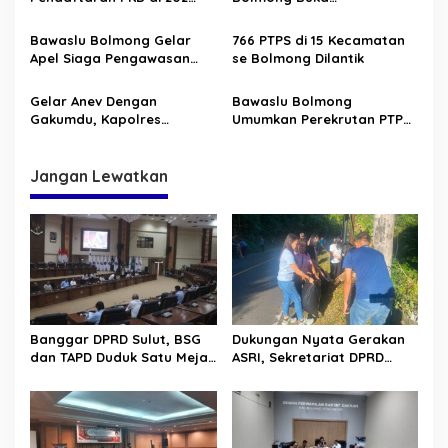
o
Desa/Kelurahan se
Pendaftaran PKD di 200
s
Bolmong
Desa dan 2 Kelurahan
Bawaslu Bolmong Gelar
766 PTPS di 15 Kecamatan
Apel Siaga Pengawasan
se Bolmong Dilantik
Masa Tenang
Gelar Anev Dengan
Bawaslu Bolmong
Gakumdu, Kapolres
Umumkan Perekrutan PTPS
Bolmong Tegaskan Peserta
Pemilu 2024
Pemilu Jangan Lakukan
Pelanggaran Pemilu
Jangan Lewatkan
Banggar DPRD Sulut, BSG
Dukungan Nyata Gerakan
dan TAPD Duduk Satu Meja.
ASRI, Sekretariat DPRD
Bahas Penyertaan Modal
Sulut Gelar “Kurve” di Lajur
Rp30 Milyar ke BSG
Jalan Manado – Tomohon