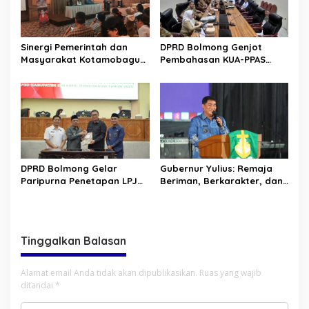
Sinergi Pemerintah dan
DPRD Bolmong Genjot
Masyarakat Kotamobagu
Pembahasan KUA-PPAS
Erat Terjalin di Reses Irene
APBD 2027
Golda Pinontoan
DPRD Bolmong Gelar
Gubernur Yulius: Remaja
Paripurna Penetapan LPJ
Beriman, Berkarakter, dan
APBD tahun 2025
Berkarya Adalah Kekuatan
Sulawesi Utara
Tinggalkan Balasan
Alamat email Anda tidak akan dipublikasikan.
Ruas yang wajib
ditandai
*