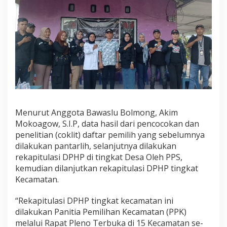
k
a
t
P
P
S
s
e
B
o
l
m
Menurut Anggota Bawaslu Bolmong, Akim
o
Mokoagow, S.I.P, data hasil dari pencocokan dan
n
g
penelitian (coklit) daftar pemilih yang sebelumnya
dilakukan pantarlih, selanjutnya dilakukan
rekapitulasi DPHP di tingkat Desa Oleh PPS,
kemudian dilanjutkan rekapitulasi DPHP tingkat
Kecamatan.
“Rekapitulasi DPHP tingkat kecamatan ini
dilakukan Panitia Pemilihan Kecamatan (PPK)
melalui Rapat Pleno Terbuka di 15 Kecamatan se-