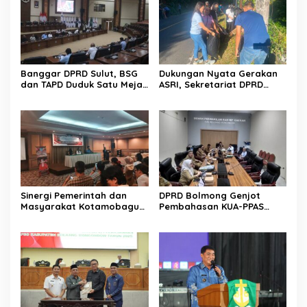
Banggar DPRD Sulut, BSG
Dukungan Nyata Gerakan
dan TAPD Duduk Satu Meja.
ASRI, Sekretariat DPRD
Bahas Penyertaan Modal
Sulut Gelar “Kurve” di Lajur
Rp30 Milyar ke BSG
Jalan Manado – Tomohon
Sinergi Pemerintah dan
DPRD Bolmong Genjot
Masyarakat Kotamobagu
Pembahasan KUA-PPAS
Erat Terjalin di Reses Irene
APBD 2027
Golda Pinontoan