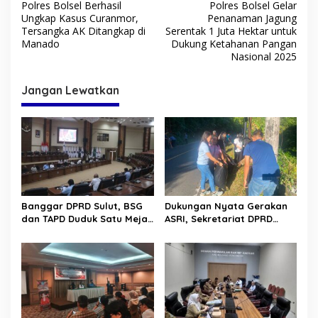
Polres Bolsel Berhasil
Polres Bolsel Gelar
a
Ungkap Kasus Curanmor,
Penanaman Jagung
v
Tersangka AK Ditangkap di
Serentak 1 Juta Hektar untuk
Manado
Dukung Ketahanan Pangan
i
Nasional 2025
g
Jangan Lewatkan
a
s
i
p
o
s
Banggar DPRD Sulut, BSG
Dukungan Nyata Gerakan
dan TAPD Duduk Satu Meja.
ASRI, Sekretariat DPRD
Bahas Penyertaan Modal
Sulut Gelar “Kurve” di Lajur
Rp30 Milyar ke BSG
Jalan Manado – Tomohon