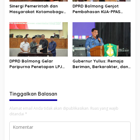
Sinergi Pemerintah dan
DPRD Bolmong Genjot
Masyarakat Kotamobagu
Pembahasan KUA-PPAS
Erat Terjalin di Reses Irene
APBD 2027
Golda Pinontoan
DPRD Bolmong Gelar
Gubernur Yulius: Remaja
Paripurna Penetapan LPJ
Beriman, Berkarakter, dan
APBD tahun 2025
Berkarya Adalah Kekuatan
Sulawesi Utara
Tinggalkan Balasan
Alamat email Anda tidak akan dipublikasikan.
Ruas yang wajib
ditandai
*