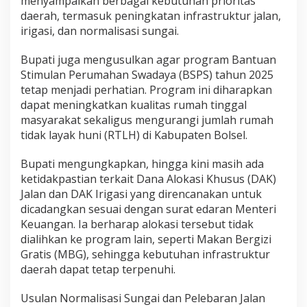
menyampaikan berbagai kebutuhan prioritas
a
daerah, termasuk peningkatan infrastruktur jalan,
n
irigasi, dan normalisasi sungai.
P
r
Bupati juga mengusulkan agar program Bantuan
o
g
Stimulan Perumahan Swadaya (BSPS) tahun 2025
r
tetap menjadi perhatian. Program ini diharapkan
a
dapat meningkatkan kualitas rumah tinggal
m
masyarakat sekaligus mengurangi jumlah rumah
B
S
tidak layak huni (RTLH) di Kabupaten Bolsel.
P
S
Bupati mengungkapkan, hingga kini masih ada
d
ketidakpastian terkait Dana Alokasi Khusus (DAK)
i
Jalan dan DAK Irigasi yang direncanakan untuk
G
e
dicadangkan sesuai dengan surat edaran Menteri
d
Keuangan. Ia berharap alokasi tersebut tidak
u
dialihkan ke program lain, seperti Makan Bergizi
n
Gratis (MBG), sehingga kebutuhan infrastruktur
g
daerah dapat tetap terpenuhi.
D
P
R
Usulan Normalisasi Sungai dan Pelebaran Jalan
-