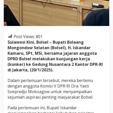
k
a
n
A
s
p
i
r
Post Views:
801
a
Sulawesi Kini, Bolsel – Bupati Bolaang
s
Mongondow Selatan (Bolsel), H. Iskandar
i
Kamaru, SPt, MSi, bersama jajaran anggota
I
n
DPRD Bolsel melakukan kunjungan kerja
f
(kunker) ke Gedung Nusantara 2 Kantor DPR-RI
r
di Jakarta, (20/1/2025).
a
s
Dalam pertemuan tersebut, mereka bertemu
t
r
dengan anggota Komisi V DPR RI Dra. Yasti
u
Soepredjo Mokoagow untuk menyampaikan
k
sejumlah aspirasi penting masyarakat Bolsel.
t
u
Pada pertemuan ini, Bupati Iskandar
r
d