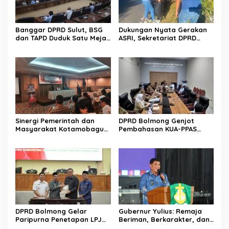
Banggar DPRD Sulut, BSG
Dukungan Nyata Gerakan
dan TAPD Duduk Satu Meja.
ASRI, Sekretariat DPRD
Bahas Penyertaan Modal
Sulut Gelar “Kurve” di Lajur
Rp30 Milyar ke BSG
Jalan Manado – Tomohon
Sinergi Pemerintah dan
DPRD Bolmong Genjot
Masyarakat Kotamobagu
Pembahasan KUA-PPAS
Erat Terjalin di Reses Irene
APBD 2027
Golda Pinontoan
DPRD Bolmong Gelar
Gubernur Yulius: Remaja
Paripurna Penetapan LPJ
Beriman, Berkarakter, dan
APBD tahun 2025
Berkarya Adalah Kekuatan