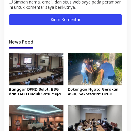
Simpan nama, email, dan situs web saya pada peramban
ini untuk komentar saya berikutnya.
News Feed
Banggar DPRD Sulut, BSG
Dukungan Nyata Gerakan
dan TAPD Duduk Satu Meja.
ASRI, Sekretariat DPRD
Bahas Penyertaan Modal
Sulut Gelar “Kurve” di Lajur
Rp30 Milyar ke BSG
Jalan Manado – Tomohon