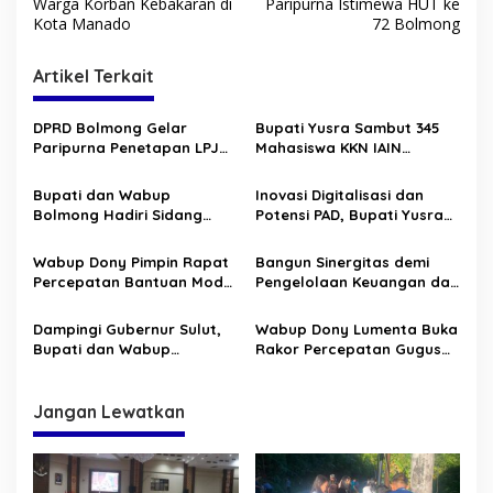
a
Warga Korban Kebakaran di
Paripurna Istimewa HUT ke
v
Kota Manado
72 Bolmong
i
Artikel Terkait
g
a
DPRD Bolmong Gelar
Bupati Yusra Sambut 345
s
Paripurna Penetapan LPJ
Mahasiswa KKN IAIN
APBD tahun 2025
Manado
i
Bupati dan Wabup
Inovasi Digitalisasi dan
p
Bolmong Hadiri Sidang
Potensi PAD, Bupati Yusra
Sinode GMIBM dan
Buka HLM TP2DD 2026
o
Peresmian Aula Sion
Wabup Dony Pimpin Rapat
Bangun Sinergitas demi
s
“Pinogaluman”
Percepatan Bantuan Modal
Pengelolaan Keuangan dan
TKM dan Penanganan
BMD Berkualitas, Bupati
Stunting
Yusra Buka FGD bersama
Dampingi Gubernur Sulut,
Wabup Dony Lumenta Buka
Kejari Kotamobagu
Bupati dan Wabup
Rakor Percepatan Gugus
Bolmong Terima Bantuan
Tugas Reforma Agraria
Sapi Qurban dari Presiden
RI
Jangan Lewatkan