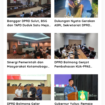
Banggar DPRD Sulut, BSG
Dukungan Nyata Gerakan
dan TAPD Duduk Satu Meja.
ASRI, Sekretariat DPRD
Bahas Penyertaan Modal
Sulut Gelar “Kurve” di Lajur
Rp30 Milyar ke BSG
Jalan Manado – Tomohon
Sinergi Pemerintah dan
DPRD Bolmong Genjot
Masyarakat Kotamobagu
Pembahasan KUA-PPAS
Erat Terjalin di Reses Irene
APBD 2027
Golda Pinontoan
DPRD Bolmong Gelar
Gubernur Yulius: Remaja