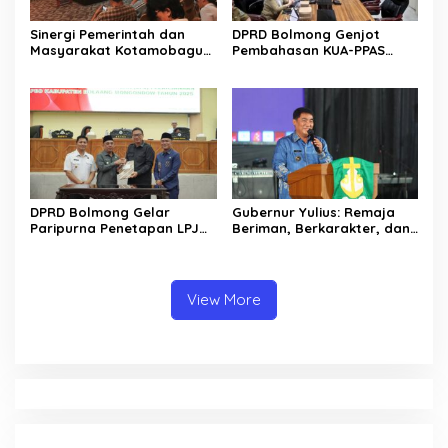
Sinergi Pemerintah dan
DPRD Bolmong Genjot
Masyarakat Kotamobagu
Pembahasan KUA-PPAS
Erat Terjalin di Reses Irene
APBD 2027
Golda Pinontoan
DPRD Bolmong Gelar
Gubernur Yulius: Remaja
Paripurna Penetapan LPJ
Beriman, Berkarakter, dan
APBD tahun 2025
Berkarya Adalah Kekuatan
Sulawesi Utara
View More