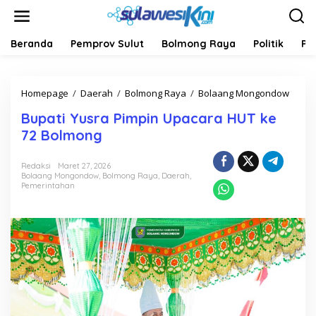
L
e
w
a
Beranda
Pemprov Sulut
Bolmong Raya
Politik
Pe
t
i
k
Homepage
/
Daerah
/
Bolmong Raya
/
Bolaang Mongondow
B
e
u
k
Bupati Yusra Pimpin Upacara HUT ke
p
o
a
n
72 Bolmong
t
t
i
e
Redaksi
Maret 27, 2026
Y
n
Bolaang Mongondow
,
Bolmong Raya
,
Daerah
,
u
Pemerintahan
s
r
a
P
i
m
p
i
n
U