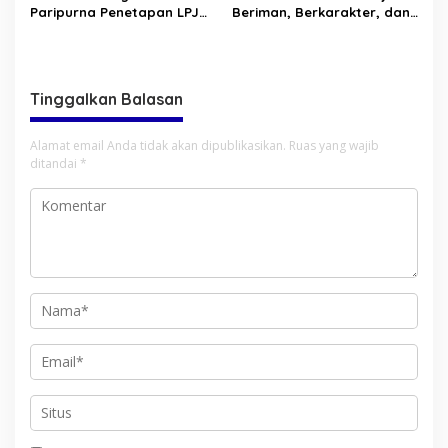
Paripurna Penetapan LPJ
Beriman, Berkarakter, dan
APBD tahun 2025
Berkarya Adalah Kekuatan
Sulawesi Utara
Tinggalkan Balasan
Alamat email Anda tidak akan dipublikasikan.
Ruas yang wajib
ditandai
*