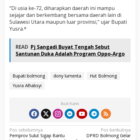
“Di usia ke-72, diharapkan daerah ini mampu
sejajar dan berkembang bersama daerah lain di
Sulawesi Utara maupun luar provinsi,” ujar Bupati
Yusra.*
READ
Pj Sangadi Buyat Tengah Sebut
Santunan Duka Adalah Program Oppo-Argo
Bupati bolmong
dony lumenta
Hut Bolmong
Yusra Alhabsyi
Ikuti Kami
N
Pos sebelumnya
Pos berikutnya
Pemprov Sulut Sigap Bantu
DPRD Bolmong Gelar