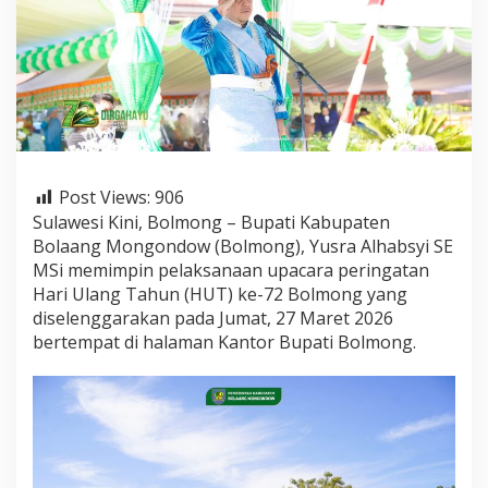
p
a
c
a
r
a
H
U
T
k
Post Views:
906
e
Sulawesi Kini, Bolmong – Bupati Kabupaten
7
Bolaang Mongondow (Bolmong), Yusra Alhabsyi SE
2
B
MSi memimpin pelaksanaan upacara peringatan
o
Hari Ulang Tahun (HUT) ke-72 Bolmong yang
l
diselenggarakan pada Jumat, 27 Maret 2026
m
bertempat di halaman Kantor Bupati Bolmong.
o
n
g