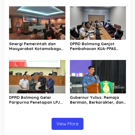
Rp30 Milyar ke BSG
Jalan Manado – Tomohon
Sinergi Pemerintah dan
DPRD Bolmong Genjot
Masyarakat Kotamobagu
Pembahasan KUA-PPAS
Erat Terjalin di Reses Irene
APBD 2027
Golda Pinontoan
DPRD Bolmong Gelar
Gubernur Yulius: Remaja
Paripurna Penetapan LPJ
Beriman, Berkarakter, dan
APBD tahun 2025
Berkarya Adalah Kekuatan
Sulawesi Utara
View More