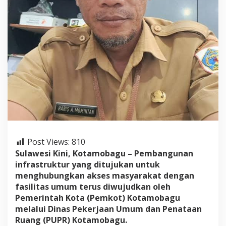
u
T
i
n
g
k
a
t
k
a
n
A
k
s
e
s
Post Views:
810
J
Sulawesi Kini, Kotamobagu – Pembangunan
a
infrastruktur yang ditujukan untuk
l
menghubungkan akses masyarakat dengan
a
fasilitas umum terus diwujudkan oleh
n
M
Pemerintah Kota (Pemkot) Kotamobagu
e
melalui Dinas Pekerjaan Umum dan Penataan
n
Ruang (PUPR) Kotamobagu.
u