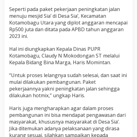
j
Seperti pada paket pekerjaan peningkatan jalan
u
M
menuju mesjid Sia’ di Desa Sia’, Kecamatan
a
Kotamobagu Utara yang diplot anggaran mencapai
s
Rp500 juta dan ditata pada APBD tahun anggaran
j
2023 ini.
i
d
d
Hal ini diungkapkan Kepala Dinas PUPR
i
Kotamobagu, Claudy N Mokodongan ST melalui
D
Kepala Bidang Bina Marga, Haris Momintan.
e
s
“Untuk proses lelangnya sudah selesai, dan saat ini
a
S
mulai dilakukan pembangunan. Paket
i
pekerjaannya yakni peningkatan jalan sehingga
a
dilakukan hotmix,” ungkap Haris.
'
Haris juga mengharapkan agar dalam proses
pembangunan ini bisa mendapat pengawasan dari
masyarakat, khususnya masyarakat di Desa Sia’.
Jika ditemukan adanya pelaksanaan yang dirasa
kurang sesuai, silahkan sampaikan kepada