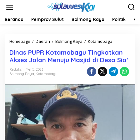
L
e
w
a
Beranda
Pemprov Sulut
Bolmong Raya
Politik
Pe
t
i
k
Homepage
/
Daerah
/
Bolmong Raya
/
Kotamobagu
D
e
i
k
Dinas PUPR Kotamobagu Tingkatkan
n
o
a
n
Akses Jalan Menuju Masjid di Desa Sia’
s
t
P
e
Redaksi
Mei 5, 2023
Bolmong Raya
,
Kotamobagu
U
n
P
R
K
o
t
a
m
o
b
a
g