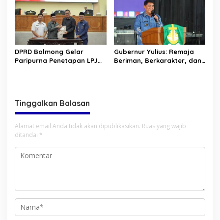
DPRD Bolmong Gelar
Gubernur Yulius: Remaja
Paripurna Penetapan LPJ
Beriman, Berkarakter, dan
APBD tahun 2025
Berkarya Adalah Kekuatan
Sulawesi Utara
Tinggalkan Balasan
Alamat email Anda tidak akan dipublikasikan.
Ruas yang wajib
ditandai
*