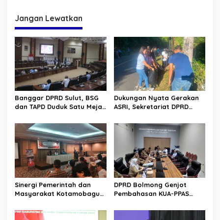
Tumbuhkan Semangat
Kebersamaan
Jangan Lewatkan
Banggar DPRD Sulut, BSG
Dukungan Nyata Gerakan
dan TAPD Duduk Satu Meja.
ASRI, Sekretariat DPRD
Bahas Penyertaan Modal
Sulut Gelar “Kurve” di Lajur
Rp30 Milyar ke BSG
Jalan Manado – Tomohon
Sinergi Pemerintah dan
DPRD Bolmong Genjot
Masyarakat Kotamobagu
Pembahasan KUA-PPAS
Erat Terjalin di Reses Irene
APBD 2027
Golda Pinontoan