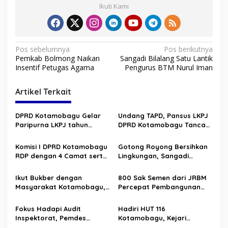
Ikuti Kami
N
Pos sebelumnya
Pos berikutnya
Pemkab Bolmong Naikan
Sangadi Bilalang Satu Lantik
a
Insentif Petugas Agama
Pengurus BTM Nurul Iman
v
i
Artikel Terkait
g
DPRD Kotamobagu Gelar
Undang TAPD, Pansus LKPJ
a
Paripurna LKPJ tahun
DPRD Kotamobagu Tancap
s
Anggaran 2025
Gas
Komisi I DPRD Kotamobagu
Gotong Royong Bersihkan
i
RDP dengan 4 Camat serta
Lingkungan, Sangadi
p
Sangadi/Lurah
Badaria Ingatkan Jangan
Buang Sampah
o
Ikut Bukber dengan
800 Sak Semen dari JRBM
Sembarangan
Masyarakat Kotamobagu,
Percepat Pembangunan
s
Gubernur Yulius ajak Jaga
Kampus Baru UDK di
Stabilitas Keamanan
Poyowa
Fokus Hadapi Audit
Hadiri HUT 116
Inspektorat, Pemdes
Kotamobagu, Kejari
Bilalang Satu Kooperatif
Kotamobagu ajak