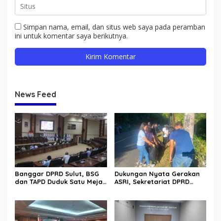
Simpan nama, email, dan situs web saya pada peramban
ini untuk komentar saya berikutnya.
News Feed
Banggar DPRD Sulut, BSG
Dukungan Nyata Gerakan
dan TAPD Duduk Satu Meja.
ASRI, Sekretariat DPRD
Bahas Penyertaan Modal
Sulut Gelar “Kurve” di Lajur
Rp30 Milyar ke BSG
Jalan Manado – Tomohon