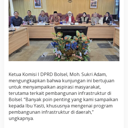
k
t
u
r
d
a
n
B
a
n
t
u
a
n
Ketua Komisi I DPRD Bolsel, Moh. Sukri Adam,
P
mengungkapkan bahwa kunjungan ini bertujuan
e
untuk menyampaikan aspirasi masyarakat,
r
u
terutama terkait pembangunan infrastruktur di
m
Bolsel. “Banyak poin penting yang kami sampaikan
a
kepada Ibu Yasti, khususnya mengenai program
h
pembangunan infrastruktur di daerah,”
a
n
ungkapnya.