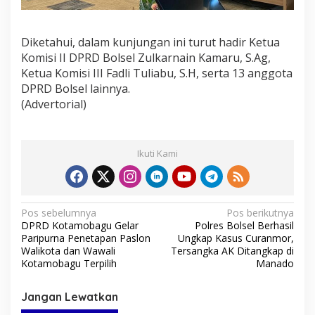
Diketahui, dalam kunjungan ini turut hadir Ketua
Komisi II DPRD Bolsel Zulkarnain Kamaru, S.Ag,
Ketua Komisi III Fadli Tuliabu, S.H, serta 13 anggota
DPRD Bolsel lainnya.
(Advertorial)
Ikuti Kami
N
Pos sebelumnya
Pos berikutnya
DPRD Kotamobagu Gelar
Polres Bolsel Berhasil
a
Paripurna Penetapan Paslon
Ungkap Kasus Curanmor,
v
Walikota dan Wawali
Tersangka AK Ditangkap di
Kotamobagu Terpilih
Manado
i
g
Jangan Lewatkan
a