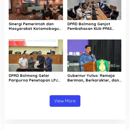
Sinergi Pemerintah dan
DPRD Bolmong Genjot
Masyarakat Kotamobagu
Pembahasan KUA-PPAS
Erat Terjalin di Reses Irene
APBD 2027
Golda Pinontoan
DPRD Bolmong Gelar
Gubernur Yulius: Remaja
Paripurna Penetapan LPJ
Beriman, Berkarakter, dan
APBD tahun 2025
Berkarya Adalah Kekuatan
Sulawesi Utara
View More