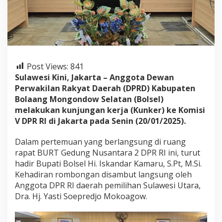
m
i
s
i
V
D
P
Post Views:
841
R
Sulawesi Kini,
Jakarta – Anggota Dewan
R
I
Perwakilan Rakyat Daerah (DPRD) Kabupaten
,
Bolaang Mongondow Selatan (Bolsel)
B
melakukan kunjungan kerja (Kunker) ke Komisi
a
V DPR RI di Jakarta pada Senin (20/01/2025).
h
a
s
Dalam pertemuan yang berlangsung di ruang
I
rapat BURT Gedung Nusantara 2 DPR RI ini, turut
n
hadir Bupati Bolsel Hi. Iskandar Kamaru, S.Pt, M.Si.
f
Kehadiran rombongan disambut langsung oleh
r
a
Anggota DPR RI daerah pemilihan Sulawesi Utara,
s
Dra. Hj. Yasti Soepredjo Mokoagow.
t
r
u