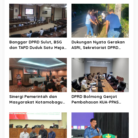
s
i
p
o
s
Banggar DPRD Sulut, BSG
Dukungan Nyata Gerakan
dan TAPD Duduk Satu Meja.
ASRI, Sekretariat DPRD
Bahas Penyertaan Modal
Sulut Gelar “Kurve” di Lajur
Rp30 Milyar ke BSG
Jalan Manado – Tomohon
Sinergi Pemerintah dan
DPRD Bolmong Genjot
Masyarakat Kotamobagu
Pembahasan KUA-PPAS
Erat Terjalin di Reses Irene
APBD 2027
Golda Pinontoan