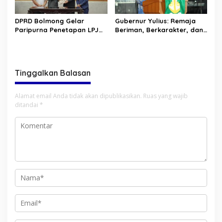
DPRD Bolmong Gelar
Gubernur Yulius: Remaja
Paripurna Penetapan LPJ
Beriman, Berkarakter, dan
APBD tahun 2025
Berkarya Adalah Kekuatan
Sulawesi Utara
Tinggalkan Balasan
Alamat email Anda tidak akan dipublikasikan.
Ruas yang wajib
ditandai
*