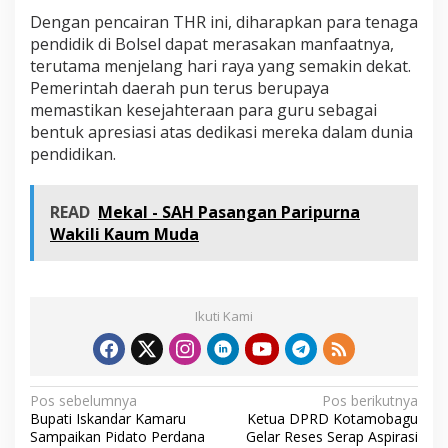
Dengan pencairan THR ini, diharapkan para tenaga
pendidik di Bolsel dapat merasakan manfaatnya,
terutama menjelang hari raya yang semakin dekat.
Pemerintah daerah pun terus berupaya
memastikan kesejahteraan para guru sebagai
bentuk apresiasi atas dedikasi mereka dalam dunia
pendidikan.
READ
Mekal - SAH Pasangan Paripurna
Wakili Kaum Muda
Ikuti Kami
N
Pos sebelumnya
Pos berikutnya
Bupati Iskandar Kamaru
Ketua DPRD Kotamobagu
a
Sampaikan Pidato Perdana
Gelar Reses Serap Aspirasi