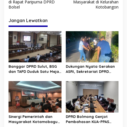
v
di Rapat Paripurna DPRD
Masyarakat di Kelurahan
Bolsel
Kotobangon
i
g
Jangan Lewatkan
a
s
i
p
o
s
Banggar DPRD Sulut, BSG
Dukungan Nyata Gerakan
dan TAPD Duduk Satu Meja.
ASRI, Sekretariat DPRD
Bahas Penyertaan Modal
Sulut Gelar “Kurve” di Lajur
Rp30 Milyar ke BSG
Jalan Manado – Tomohon
Sinergi Pemerintah dan
DPRD Bolmong Genjot
Masyarakat Kotamobagu
Pembahasan KUA-PPAS
Erat Terjalin di Reses Irene
APBD 2027