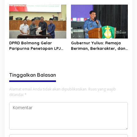
Golda Pinontoan
DPRD Bolmong Gelar
Gubernur Yulius: Remaja
Paripurna Penetapan LPJ
Beriman, Berkarakter, dan
APBD tahun 2025
Berkarya Adalah Kekuatan
Sulawesi Utara
Tinggalkan Balasan
Alamat email Anda tidak akan dipublikasikan.
Ruas yang wajib
ditandai
*