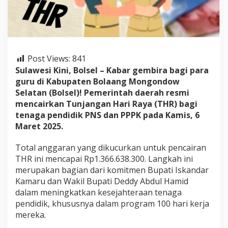
e
l
G
e
m
b
Post Views:
841
i
Sulawesi Kini, Bolsel – Kabar gembira bagi para
r
a
guru di Kabupaten Bolaang Mongondow
,
Selatan (Bolsel)! Pemerintah daerah resmi
T
mencairkan Tunjangan Hari Raya (THR) bagi
H
tenaga pendidik PNS dan PPPK pada Kamis, 6
R
Maret 2025.
R
e
s
Total anggaran yang dikucurkan untuk pencairan
m
THR ini mencapai Rp1.366.638.300. Langkah ini
i
merupakan bagian dari komitmen Bupati Iskandar
M
Kamaru dan Wakil Bupati Deddy Abdul Hamid
a
s
dalam meningkatkan kesejahteraan tenaga
u
pendidik, khususnya dalam program 100 hari kerja
k
mereka.
R
e