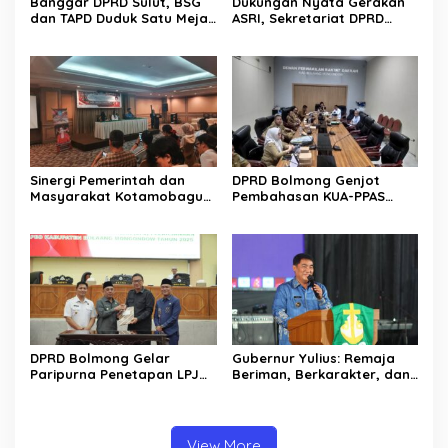
Banggar DPRD Sulut, BSG
Dukungan Nyata Gerakan
dan TAPD Duduk Satu Meja.
ASRI, Sekretariat DPRD
Bahas Penyertaan Modal
Sulut Gelar “Kurve” di Lajur
Rp30 Milyar ke BSG
Jalan Manado – Tomohon
Sinergi Pemerintah dan
DPRD Bolmong Genjot
Masyarakat Kotamobagu
Pembahasan KUA-PPAS
Erat Terjalin di Reses Irene
APBD 2027
Golda Pinontoan
DPRD Bolmong Gelar
Gubernur Yulius: Remaja
Paripurna Penetapan LPJ
Beriman, Berkarakter, dan
APBD tahun 2025
Berkarya Adalah Kekuatan
Sulawesi Utara
View More