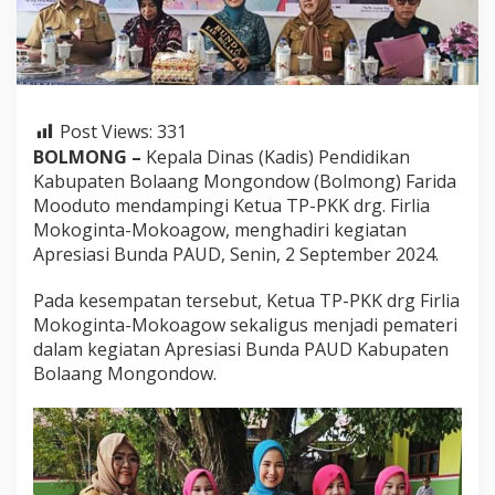
o
D
a
m
p
i
Post Views:
331
n
g
BOLMONG –
Kepala Dinas (Kadis) Pendidikan
i
Kabupaten Bolaang Mongondow (Bolmong) Farida
K
Mooduto mendampingi Ketua TP-PKK drg. Firlia
e
Mokoginta-Mokoagow, menghadiri kegiatan
t
Apresiasi Bunda PAUD, Senin, 2 September 2024.
u
a
T
Pada kesempatan tersebut, Ketua TP-PKK drg Firlia
P
Mokoginta-Mokoagow sekaligus menjadi pemateri
-
dalam kegiatan Apresiasi Bunda PAUD Kabupaten
P
Bolaang Mongondow.
K
K
,
D
a
l
a