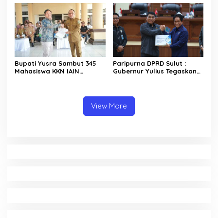
Rekomendasi
Bupati Yusra Sambut 345
Paripurna DPRD Sulut :
Mahasiswa KKN IAIN
Gubernur Yulius Tegaskan
Manado
Komitmen Tata Kelola
Keuangan Transparan dan
Berkelanjutan
View More