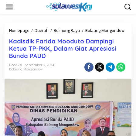
L
e
w
a
t
i
Homepage
/
Daerah
/
Bolmong Raya
/
Bolaang Mongondow
K
k
a
Kadisdik Farida Mooduto Dampingi
e
d
k
i
Ketua TP-PKK, Dalam Giat Apresiasi
o
s
Bunda PAUD
n
d
t
i
Redaksi
September 2, 2024
e
k
Bolaang Mongondow
n
F
a
r
i
d
a
M
o
o
d
u
t