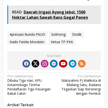
READ
Daerah Irigasi Ayong Jebol. 1500
Hektar Lahan Sawah Kans Gagal Panen
Apresiasi Bunda PAUD
bolmong
Disdik
Kadis Farida Mooduto
Ketua TP-PKK
Ikuti Kami
N
Pos sebelumnya
Pos berikutnya
Dibuka Tiga Hari, KPU
Silaturahmi Pj Walikota di
a
Kotamobagu Terima
Bilalang Satu, Badaria
v
Pendaftaran Tiga Pasangan
Tegaskan Siap Bersinergi
Bakal Calon
dengan Pemkot
i
g
Artikel Terkait