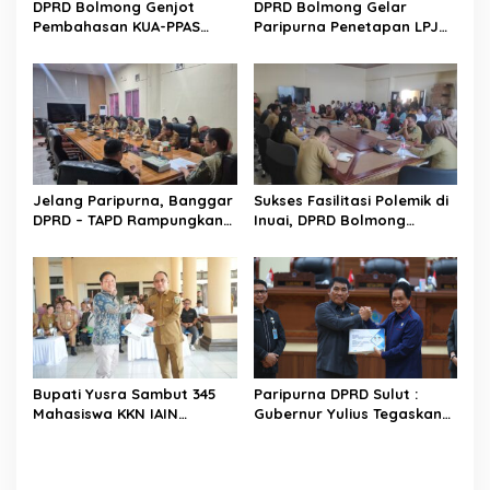
DPRD Bolmong Genjot
DPRD Bolmong Gelar
Pembahasan KUA-PPAS
Paripurna Penetapan LPJ
APBD 2027
APBD tahun 2025
Jelang Paripurna, Banggar
Sukses Fasilitasi Polemik di
DPRD – TAPD Rampungkan
Inuai, DPRD Bolmong
Pembahasan LPJ APBD 2025
Segera Terbitkan
Rekomendasi
Bupati Yusra Sambut 345
Paripurna DPRD Sulut :
Mahasiswa KKN IAIN
Gubernur Yulius Tegaskan
Manado
Komitmen Tata Kelola
Keuangan Transparan dan
Berkelanjutan