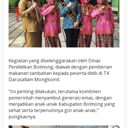
m
G
i
a
t
A
p
r
e
s
i
Kegiatan yang diselenggarakan oleh Dinas
a
s
Pendidikan Bolmong, diawali dengan pemberian
i
makanan tambahan kepada peserta didik di TK
B
Darusallam Mongkoinit.
u
n
“Ini penting dilakukan, terutama komitmen
d
a
pemerintah menyambut generasi emas, dengan
P
menjadikan anak-anak Kabupaten Bolmong yang
A
sehat serta terpenuhinya gizi anak-anak,”
U
pungkasnya.
D