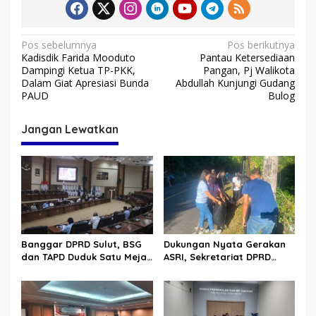
N
Pos sebelumnya
Pos berikutnya
Kadisdik Farida Mooduto
Pantau Ketersediaan
a
Dampingi Ketua TP-PKK,
Pangan, Pj Walikota
v
Dalam Giat Apresiasi Bunda
Abdullah Kunjungi Gudang
PAUD
Bulog
i
g
Jangan Lewatkan
a
s
i
p
o
s
Banggar DPRD Sulut, BSG
Dukungan Nyata Gerakan
dan TAPD Duduk Satu Meja.
ASRI, Sekretariat DPRD
Bahas Penyertaan Modal
Sulut Gelar “Kurve” di Lajur
Rp30 Milyar ke BSG
Jalan Manado – Tomohon