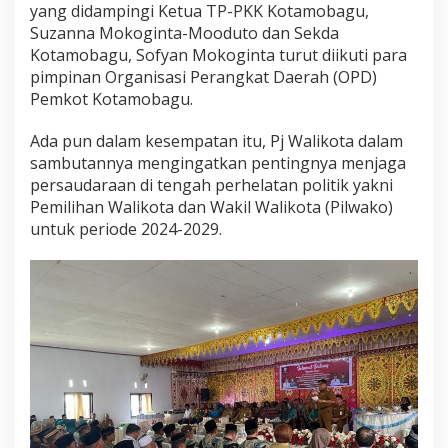
yang didampingi Ketua TP-PKK Kotamobagu,
T
e
Suzanna Mokoginta-Mooduto dan Sekda
g
Kotamobagu, Sofyan Mokoginta turut diikuti para
a
pimpinan Organisasi Perangkat Daerah (OPD)
s
Pemkot Kotamobagu.
k
a
n
Ada pun dalam kesempatan itu, Pj Walikota dalam
S
sambutannya mengingatkan pentingnya menjaga
i
persaudaraan di tengah perhelatan politik yakni
a
Pemilihan Walikota dan Wakil Walikota (Pilwako)
p
B
untuk periode 2024-2029.
e
r
s
i
n
e
r
g
i
d
e
n