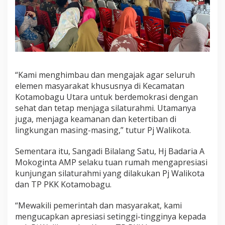
g
a
n
P
e
m
k
o
“Kami menghimbau dan mengajak agar seluruh
t
elemen masyarakat khususnya di Kecamatan
Kotamobagu Utara untuk berdemokrasi dengan
sehat dan tetap menjaga silaturahmi. Utamanya
juga, menjaga keamanan dan ketertiban di
lingkungan masing-masing,” tutur Pj Walikota.
Sementara itu, Sangadi Bilalang Satu, Hj Badaria A
Mokoginta AMP selaku tuan rumah mengapresiasi
kunjungan silaturahmi yang dilakukan Pj Walikota
dan TP PKK Kotamobagu.
“Mewakili pemerintah dan masyarakat, kami
mengucapkan apresiasi setinggi-tingginya kepada