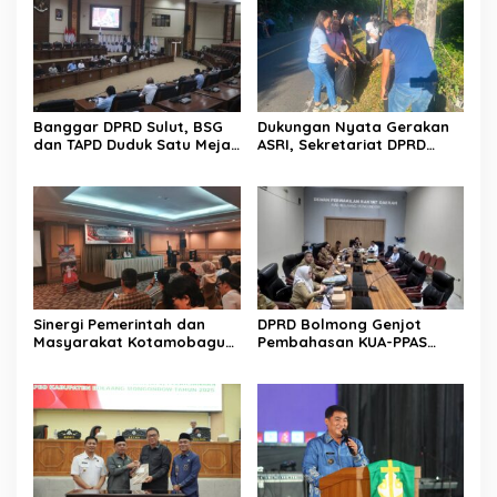
Banggar DPRD Sulut, BSG
Dukungan Nyata Gerakan
dan TAPD Duduk Satu Meja.
ASRI, Sekretariat DPRD
Bahas Penyertaan Modal
Sulut Gelar “Kurve” di Lajur
Rp30 Milyar ke BSG
Jalan Manado – Tomohon
Sinergi Pemerintah dan
DPRD Bolmong Genjot
Masyarakat Kotamobagu
Pembahasan KUA-PPAS
Erat Terjalin di Reses Irene
APBD 2027
Golda Pinontoan