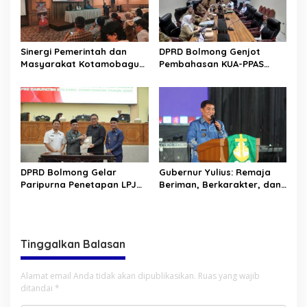
Sinergi Pemerintah dan
DPRD Bolmong Genjot
Masyarakat Kotamobagu
Pembahasan KUA-PPAS
Erat Terjalin di Reses Irene
APBD 2027
Golda Pinontoan
DPRD Bolmong Gelar
Gubernur Yulius: Remaja
Paripurna Penetapan LPJ
Beriman, Berkarakter, dan
APBD tahun 2025
Berkarya Adalah Kekuatan
Sulawesi Utara
Tinggalkan Balasan
Alamat email Anda tidak akan dipublikasikan.
Ruas yang wajib
ditandai
*