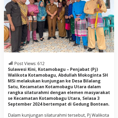
o
t
a
d
i
B
i
l
a
l
a
n
g
Post Views:
612
S
a
Sulawesi Kini, Kotamobagu – Penjabat (Pj)
t
Walikota Kotamobagu, Abdullah Mokoginta SH
u
MSi melakukan kunjungan ke Desa Bilalang
,
Satu, Kecamatan Kotamobagu Utara dalam
B
rangka silaturahmi dengan elemen masyarakat
a
d
se Kecamatan Kotamobagu Utara, Selasa 3
a
September 2024 bertempat di Gedung Bontean.
r
i
Dalam kunjungan silaturahmi tersebut, Pj Walikota
a