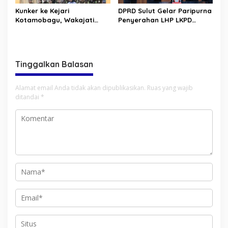
Kunker ke Kejari
DPRD Sulut Gelar Paripurna
Kotamobagu, Wakajati
Penyerahan LHP LKPD
Sulut Ingatkan soal
tahun 2025. Raih WTP ke-12
Profesionalitas dan
kalinya
Loyalitas
Tinggalkan Balasan
Alamat email Anda tidak akan dipublikasikan.
Ruas yang wajib
ditandai
*