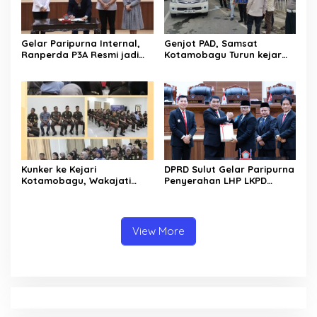
Gelar Paripurna Internal,
Genjot PAD, Samsat
Ranperda P3A Resmi jadi
Kotamobagu Turun kejar
Ranperda Prakarsa DPRD
Penunggak Pajak
Sulut
Kunker ke Kejari
DPRD Sulut Gelar Paripurna
Kotamobagu, Wakajati
Penyerahan LHP LKPD
Sulut Ingatkan soal
tahun 2025. Raih WTP ke-12
Profesionalitas dan
kalinya
Loyalitas
View More