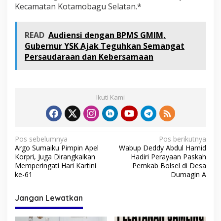
Kecamatan Kotamobagu Selatan.*
READ
Audiensi dengan BPMS GMIM,
Gubernur YSK Ajak Teguhkan Semangat
Persaudaraan dan Kebersamaan
Ikuti Kami
N
Pos sebelumnya
Pos berikutnya
Argo Sumaiku Pimpin Apel
Wabup Deddy Abdul Hamid
a
Korpri, Juga Dirangkaikan
Hadiri Perayaan Paskah
v
Memperingati Hari Kartini
Pemkab Bolsel di Desa
ke-61
Dumagin A
i
g
Jangan Lewatkan
a