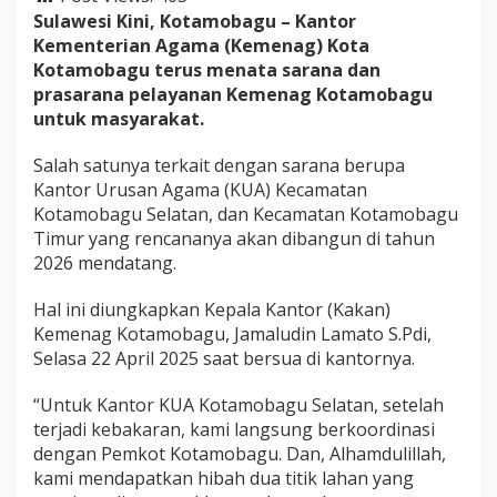
K
Sulawesi Kini, Kotamobagu – Kantor
a
Kementerian Agama (Kemenag) Kota
n
Kotamobagu terus menata sarana dan
t
o
prasarana pelayanan Kemenag Kotamobagu
r
untuk masyarakat.
K
U
Salah satunya terkait dengan sarana berupa
A
Kantor Urusan Agama (KUA) Kecamatan
K
o
Kotamobagu Selatan, dan Kecamatan Kotamobagu
t
Timur yang rencananya akan dibangun di tahun
a
2026 mendatang.
m
o
Hal ini diungkapkan Kepala Kantor (Kakan)
b
a
Kemenag Kotamobagu, Jamaludin Lamato S.Pdi,
g
Selasa 22 April 2025 saat bersua di kantornya.
u
S
“Untuk Kantor KUA Kotamobagu Selatan, setelah
e
terjadi kebakaran, kami langsung berkoordinasi
l
a
dengan Pemkot Kotamobagu. Dan, Alhamdulillah,
t
kami mendapatkan hibah dua titik lahan yang
a