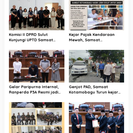
s
i
p
o
s
Komisi II DPRD Sulut
Kejar Pajak Kendaraan
Kunjungi UPTD Samsat
Mewah, Samsat
Kotamobagu
Kotamobagu-Bolsel Temui
Langsung WP
Gelar Paripurna Internal,
Genjot PAD, Samsat
Ranperda P3A Resmi jadi
Kotamobagu Turun kejar
Ranperda Prakarsa DPRD
Penunggak Pajak
Sulut