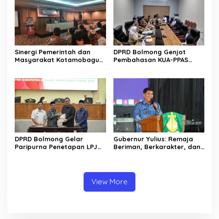
Sinergi Pemerintah dan
DPRD Bolmong Genjot
Masyarakat Kotamobagu
Pembahasan KUA-PPAS
Erat Terjalin di Reses Irene
APBD 2027
Golda Pinontoan
DPRD Bolmong Gelar
Gubernur Yulius: Remaja
Paripurna Penetapan LPJ
Beriman, Berkarakter, dan
APBD tahun 2025
Berkarya Adalah Kekuatan
Sulawesi Utara
View More