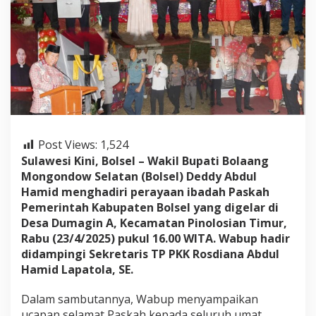
i
d
H
a
d
i
r
i
P
e
r
Post Views:
1,524
a
y
Sulawesi Kini, Bolsel – Wakil Bupati Bolaang
a
Mongondow Selatan (Bolsel) Deddy Abdul
a
Hamid menghadiri perayaan ibadah Paskah
n
Pemerintah Kabupaten Bolsel yang digelar di
P
a
Desa Dumagin A, Kecamatan Pinolosian Timur,
s
Rabu (23/4/2025) pukul 16.00 WITA. Wabup hadir
k
didampingi Sekretaris TP PKK Rosdiana Abdul
a
Hamid Lapatola, SE.
h
P
e
Dalam sambutannya, Wabup menyampaikan
m
ucapan selamat Paskah kepada seluruh umat