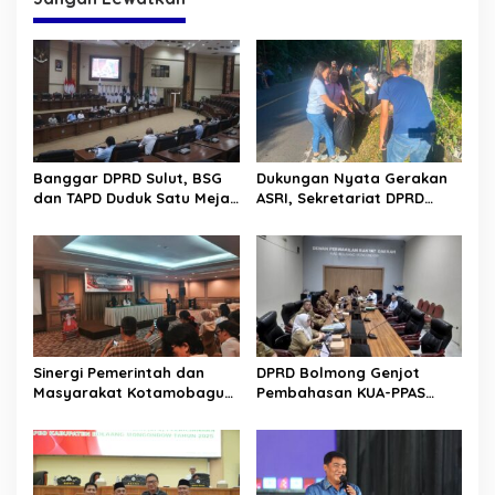
a
s
i
p
o
s
Banggar DPRD Sulut, BSG
Dukungan Nyata Gerakan
dan TAPD Duduk Satu Meja.
ASRI, Sekretariat DPRD
Bahas Penyertaan Modal
Sulut Gelar “Kurve” di Lajur
Rp30 Milyar ke BSG
Jalan Manado – Tomohon
Sinergi Pemerintah dan
DPRD Bolmong Genjot
Masyarakat Kotamobagu
Pembahasan KUA-PPAS
Erat Terjalin di Reses Irene
APBD 2027
Golda Pinontoan