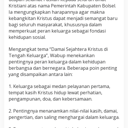
k
Kristiani atas nama Pemerintah Kabupaten Bolsel.
a
Ia mengungkapkan harapannya agar makna
b
kebangkitan Kristus dapat menjadi semangat baru
B
o
bagi seluruh masyarakat, khususnya dalam
l
memperkuat peran keluarga sebagai fondasi
s
kehidupan sosial.
e
l
Mengangkat tema “Damai Sejahtera Kristus di
d
i
Tengah Keluarga”, Wabup menekankan
D
pentingnya peran keluarga dalam kehidupan
e
berbangsa dan bernegara. Beberapa poin penting
s
yang disampaikan antara lain:
a
D
u
1. Keluarga sebagai medan pelayanan pertama,
m
tempat kasih Kristus hidup lewat perhatian,
a
pengampunan, doa, dan kebersamaan.
g
i
2. Pentingnya menanamkan nilai-nilai kasih, damai,
n
A
pengertian, dan saling menghargai dalam keluarga.