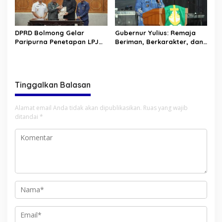
DPRD Bolmong Gelar
Gubernur Yulius: Remaja
Paripurna Penetapan LPJ
Beriman, Berkarakter, dan
APBD tahun 2025
Berkarya Adalah Kekuatan
Sulawesi Utara
Tinggalkan Balasan
Alamat email Anda tidak akan dipublikasikan.
Ruas yang wajib
ditandai
*