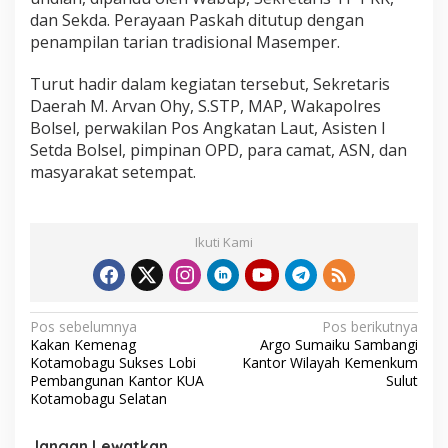
dan Sekda. Perayaan Paskah ditutup dengan
penampilan tarian tradisional Masemper.
Turut hadir dalam kegiatan tersebut, Sekretaris
Daerah M. Arvan Ohy, S.STP, MAP, Wakapolres
Bolsel, perwakilan Pos Angkatan Laut, Asisten I
Setda Bolsel, pimpinan OPD, para camat, ASN, dan
masyarakat setempat.
Ikuti Kami
N
Pos sebelumnya
Pos berikutnya
Kakan Kemenag
Argo Sumaiku Sambangi
a
Kotamobagu Sukses Lobi
Kantor Wilayah Kemenkum
v
Pembangunan Kantor KUA
Sulut
Kotamobagu Selatan
i
g
Jangan Lewatkan