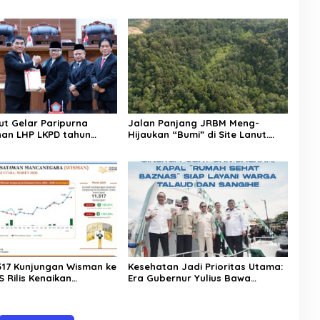
ut Gelar Paripurna
Jalan Panjang JRBM Meng-
an LHP LKPD tahun
Hijaukan “Bumi” di Site Lanut.
h WTP ke-12 kalinya
Jadi Wilayah “Tarki” hingga Aksi
Ilegal Mining
.517 Kunjungan Wisman ke
Kesehatan Jadi Prioritas Utama:
S Rilis Kenaikan
Era Gubernur Yulius Bawa
a Sulut Capai 25,31
Layanan Medis Modern Hingga
ke Pelosok Sulut