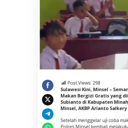
r
g
i
z
i
G
r
a
t
i
s
P
r
o
g
r
Post Views:
298
a
m
Sulawesi Kini, Minsel – S
P
Makan Bergizi Gratis yang di
r
Subianto di Kabupaten Minah
e
Minsel, AKBP Arianto Salkery 
s
i
d
Setelah menggelar uji coba mak
e
Polres Minsel kembali melakuka