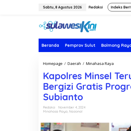
L
e
Sabtu, 8 Agustus 2026
Redaksi
Indeks Beri
w
a
t
i
k
e
k
Beranda
Pemprov Sulut
Bolmong Ray
o
n
t
Homepage
/
Daerah
/
Minahasa Raya
K
e
a
n
Kapolres Minsel Te
p
o
Bergizi Gratis Pro
l
r
Subianto
e
s
M
Redaksi
November 4, 2024
i
Minahasa Raya
,
Nasional
n
s
e