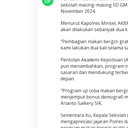
n
sekolah masing-masing SD GMI
P
November 2024.
r
a
b
Menurut Kapolres Minsel, AKBP A
o
akan dilakukan sebanyak dua ka
w
o
“Pembagian makan bergizi grat
S
kami lakukan dua kali selama sa
u
b
i
Pentolan Akademi Kepolisian (
a
pun menambahkan, program ini 
n
sasaran dan mendukung terbe
t
depan.
o
“Program uji coba makan bergiz
menjemput bonus demografi m
Arianto Salkery SIK.
Sementara itu, Kepala Sekolah 
mengapresiasi jajaran Polres 
program makan bergizi gratis d