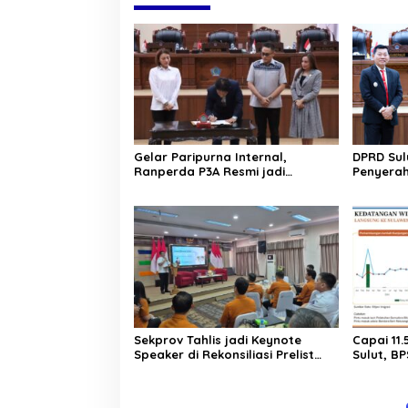
Gelar Paripurna Internal,
DPRD Sul
Ranperda P3A Resmi jadi
Penyerah
Ranperda Prakarsa DPRD Sulut
2025. Rai
Sekprov Tahlis jadi Keynote
Capai 11
Speaker di Rekonsiliasi Prelist
Sulut, BP
SBR untuk SE2026
Pariwisat
Persen