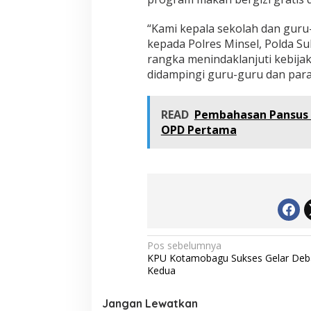
“Kami kepala sekolah dan gur
kepada Polres Minsel, Polda S
rangka menindaklanjuti kebija
didampingi guru-guru dan para
READ
Pembahasan Pansus L
OPD Pertama
N
Pos sebelumnya
KPU Kotamobagu Sukses Gelar Deb
a
Kedua
v
i
Jangan Lewatkan