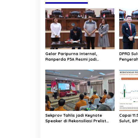
g
a
s
i
p
o
Gelar Paripurna Internal,
DPRD Sul
s
Ranperda P3A Resmi jadi
Penyerah
Ranperda Prakarsa DPRD Sulut
2025. Rai
Sekprov Tahlis jadi Keynote
Capai 11
Speaker di Rekonsiliasi Prelist
Sulut, BP
SBR untuk SE2026
Pariwisat
Persen