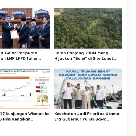
ut Gelar Paripurna
Jalan Panjang JRBM Meng-
an LHP LKPD tahun
Hijaukan “Bumi” di Site Lanut.
h WTP ke-12 kalinya
Jadi Wilayah “Tarki” hingga Aksi
Ilegal Mining
.517 Kunjungan Wisman ke
Kesehatan Jadi Prioritas Utama:
S Rilis Kenaikan
Era Gubernur Yulius Bawa
a Sulut Capai 25,31
Layanan Medis Modern Hingga
ke Pelosok Sulut