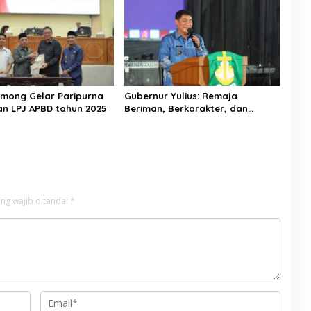
mong Gelar Paripurna
Gubernur Yulius: Remaja
n LPJ APBD tahun 2025
Beriman, Berkarakter, dan
Berkarya Adalah Kekuatan
Sulawesi Utara
ng wajib ditandai
*