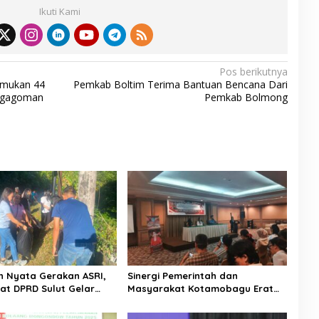
Ikuti Kami
Pos berikutnya
mukan 44
Pemkab Boltim Terima Bantuan Bencana Dari
ogagoman
Pemkab Bolmong
 Nyata Gerakan ASRI,
Sinergi Pemerintah dan
iat DPRD Sulut Gelar
Masyarakat Kotamobagu Erat
di Lajur Jalan Manado –
Terjalin di Reses Irene Golda
Pinontoan