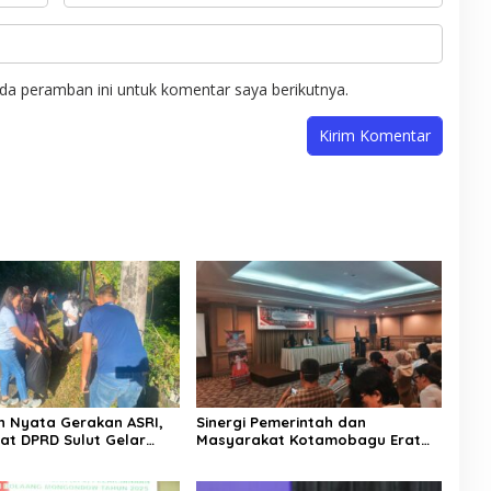
da peramban ini untuk komentar saya berikutnya.
 Nyata Gerakan ASRI,
Sinergi Pemerintah dan
iat DPRD Sulut Gelar
Masyarakat Kotamobagu Erat
di Lajur Jalan Manado –
Terjalin di Reses Irene Golda
Pinontoan