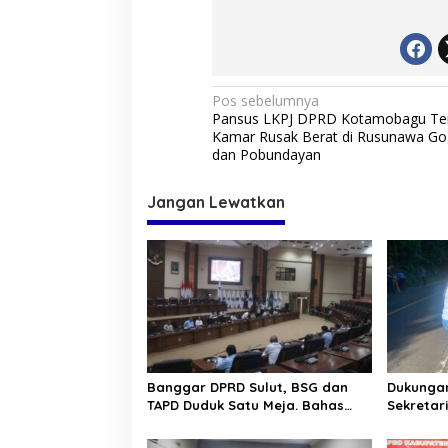
N
Pos sebelumnya
Pansus LKPJ DPRD Kotamobagu Te
a
Kamar Rusak Berat di Rusunawa G
v
dan Pobundayan
i
Jangan Lewatkan
g
a
s
i
p
o
s
Banggar DPRD Sulut, BSG dan
Dukungan
TAPD Duduk Satu Meja. Bahas
Sekretar
Penyertaan Modal Rp30 Milyar
“Kurve” 
ke BSG
Tomohon