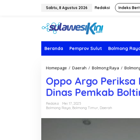
L
e
Sabtu, 8 Agustus 2026
Redaksi
Indeks Beri
w
a
t
i
k
e
k
Beranda
Pemprov Sulut
Bolmong Ray
o
n
t
Homepage
/
Daerah
/
Bolmong Raya
/
Bolmong
e
n
Oppo Argo Periksa 
Dinas Pemkab Bolt
Redaksi
Mei 17, 2025
Bolmong Raya
,
Bolmong Timur
,
Daerah