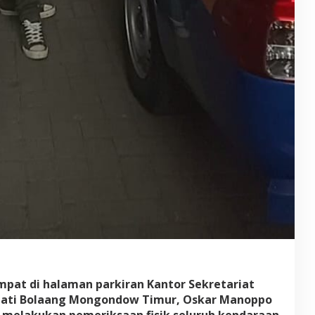
empat di halaman parkiran Kantor Sekretariat
upati Bolaang Mongondow Timur, Oskar Manoppo
 melakukan pemeriksaan fisik seluruh kendaraan