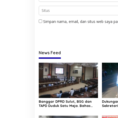
Simpan nama, email, dan situs web saya pa
News Feed
Banggar DPRD Sulut, BSG dan
Dukungan
TAPD Duduk Satu Meja. Bahas
Sekretar
Penyertaan Modal Rp30 Milyar
“Kurve” 
ke BSG
Tomohon