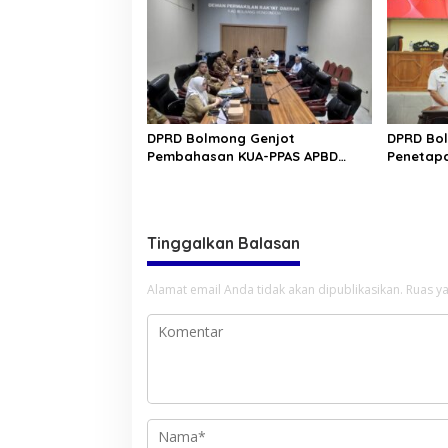
DPRD Bolmong Genjot
DPRD Bol
Pembahasan KUA-PPAS APBD
Penetapa
2027
Tinggalkan Balasan
Alamat email Anda tidak akan dipublikasikan.
Ruas ya